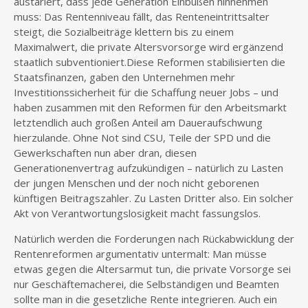
austariert, dass jede Generation Einbußen hinnehmen
muss: Das Rentenniveau fällt, das Renteneintrittsalter
steigt, die Sozialbeiträge klettern bis zu einem
Maximalwert, die private Altersvorsorge wird ergänzend
staatlich subventioniert.Diese Reformen stabilisierten die
Staatsfinanzen, gaben den Unternehmen mehr
Investitionssicherheit für die Schaffung neuer Jobs – und
haben zusammen mit den Reformen für den Arbeitsmarkt
letztendlich auch großen Anteil am Daueraufschwung
hierzulande. Ohne Not sind CSU, Teile der SPD und die
Gewerkschaften nun aber dran, diesen
Generationenvertrag aufzukündigen – natürlich zu Lasten
der jungen Menschen und der noch nicht geborenen
künftigen Beitragszahler. Zu Lasten Dritter also. Ein solcher
Akt von Verantwortungslosigkeit macht fassungslos.
Natürlich werden die Forderungen nach Rückabwicklung der
Rentenreformen argumentativ untermalt: Man müsse
etwas gegen die Altersarmut tun, die private Vorsorge sei
nur Geschäftemacherei, die Selbständigen und Beamten
sollte man in die gesetzliche Rente integrieren. Auch ein