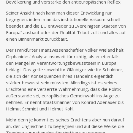
Bevölkerung und verstärke den antieuropäischen Reflex.
Seiner Ansicht nach kann man dieser Entwicklung nur
begegnen, indem man das institutionelle Vakuum schnell
beendet und die EU entweder zu „Vereinigten Staaten von
Europa“ ausbaut oder der Realität Tribut zollt und alles auf
einen Binnenmarkt zurückbaut.
Der Frankfurter Finanzwissenschaftler Volker Wieland hält
Orphanides‘ Analyse insoweit für richtig, als er ebenfalls
den Mangel an Verantwortungsbewusstsein in Europa
beklagt. Das gelte sowohl für Gläubiger wie für Schuldner,
die sich der Konsequenzen ihres Handelns eigentlich
stärker bewusst sein müssten. Allerdings ist es seines
Erachtens eine verzerrte Wahrnehmung, dass die Politik
außerstande sei, europäisches Gemeinwohl ins Auge zu
nehmen. Er nennt Staatsmänner von Konrad Adenauer bis
Helmut Schmidt und Helmut Kohl.
Mehr denn je kommt es seines Erachtens aber nun darauf
an, der Ungleichheit zu begegnen und auf diese Weise die
Tendenz zur nationalen Abschottung zu stoppen.