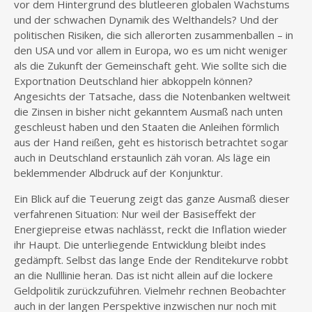
vor dem Hintergrund des blutleeren globalen Wachstums
und der schwachen Dynamik des Welthandels? Und der
politischen Risiken, die sich allerorten zusammenballen – in
den USA und vor allem in Europa, wo es um nicht weniger
als die Zukunft der Gemeinschaft geht. Wie sollte sich die
Exportnation Deutschland hier abkoppeln können?
Angesichts der Tatsache, dass die Notenbanken weltweit
die Zinsen in bisher nicht gekanntem Ausmaß nach unten
geschleust haben und den Staaten die Anleihen förmlich
aus der Hand reißen, geht es historisch betrachtet sogar
auch in Deutschland erstaunlich zäh voran. Als läge ein
beklemmender Albdruck auf der Konjunktur.
Ein Blick auf die Teuerung zeigt das ganze Ausmaß dieser
verfahrenen Situation: Nur weil der Basiseffekt der
Energiepreise etwas nachlässt, reckt die Inflation wieder
ihr Haupt. Die unterliegende Entwicklung bleibt indes
gedämpft. Selbst das lange Ende der Renditekurve robbt
an die Nulllinie heran. Das ist nicht allein auf die lockere
Geldpolitik zurückzuführen. Vielmehr rechnen Beobachter
auch in der langen Perspektive inzwischen nur noch mit