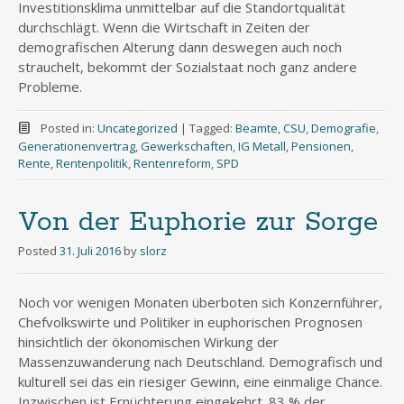
Investitionsklima unmittelbar auf die Standortqualität
durchschlägt. Wenn die Wirtschaft in Zeiten der
demografischen Alterung dann deswegen auch noch
strauchelt, bekommt der Sozialstaat noch ganz andere
Probleme.
Posted in:
Uncategorized
|
Tagged:
Beamte
,
CSU
,
Demografie
,
Generationenvertrag
,
Gewerkschaften
,
IG Metall
,
Pensionen
,
Rente
,
Rentenpolitik
,
Rentenreform
,
SPD
Von der Euphorie zur Sorge
Posted
31. Juli 2016
by
slorz
Noch vor wenigen Monaten überboten sich Konzernführer,
Chefvolkswirte und Politiker in euphorischen Prognosen
hinsichtlich der ökonomischen Wirkung der
Massenzuwanderung nach Deutschland. Demografisch und
kulturell sei das ein riesiger Gewinn, eine einmalige Chance.
Inzwischen ist Ernüchterung eingekehrt. 83 % der