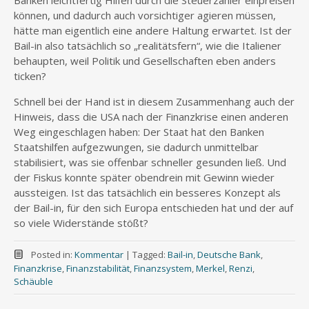
Banken leichtfertig Hilfen durch die Steuerzahler einpreisen
können, und dadurch auch vorsichtiger agieren müssen,
hätte man eigentlich eine andere Haltung erwartet. Ist der
Bail-in also tatsächlich so „realitätsfern“, wie die Italiener
behaupten, weil Politik und Gesellschaften eben anders
ticken?
Schnell bei der Hand ist in diesem Zusammenhang auch der
Hinweis, dass die USA nach der Finanzkrise einen anderen
Weg eingeschlagen haben: Der Staat hat den Banken
Staatshilfen aufgezwungen, sie dadurch unmittelbar
stabilisiert, was sie offenbar schneller gesunden ließ. Und
der Fiskus konnte später obendrein mit Gewinn wieder
aussteigen. Ist das tatsächlich ein besseres Konzept als
der Bail-in, für den sich Europa entschieden hat und der auf
so viele Widerstände stößt?
Posted in:
Kommentar
|
Tagged:
Bail-in
,
Deutsche Bank
,
Finanzkrise
,
Finanzstabilität
,
Finanzsystem
,
Merkel
,
Renzi
,
Schäuble