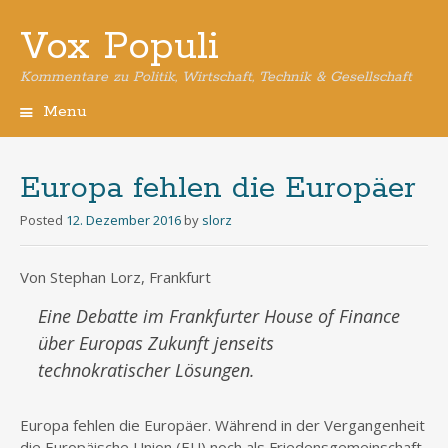
Vox Populi
Kommentare zu Politik, Wirtschaft, Technik & Gesellschaft
Menu
Skip
to
content
Europa fehlen die Europäer
Posted
12. Dezember 2016
by
slorz
Von Stephan Lorz, Frankfurt
Eine Debatte im Frankfurter House of Finance
über Europas Zukunft jenseits
technokratischer Lösungen.
Europa fehlen die Europäer. Während in der Vergangenheit
die Europäische Union (EU) noch als Friedensgemeinschaft