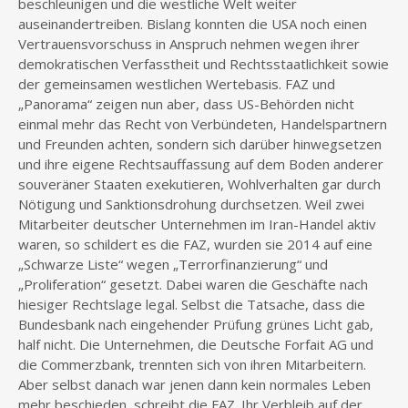
beschleunigen und die westliche Welt weiter
auseinandertreiben. Bislang konnten die USA noch einen
Vertrauensvorschuss in Anspruch nehmen wegen ihrer
demokratischen Verfasstheit und Rechtsstaatlichkeit sowie
der gemeinsamen westlichen Wertebasis. FAZ und
„Panorama“ zeigen nun aber, dass US-Behörden nicht
einmal mehr das Recht von Verbündeten, Handelspartnern
und Freunden achten, sondern sich darüber hinwegsetzen
und ihre eigene Rechtsauffassung auf dem Boden anderer
souveräner Staaten exekutieren, Wohlverhalten gar durch
Nötigung und Sanktionsdrohung durchsetzen. Weil zwei
Mitarbeiter deutscher Unternehmen im Iran-Handel aktiv
waren, so schildert es die FAZ, wurden sie 2014 auf eine
„Schwarze Liste“ wegen „Terrorfinanzierung“ und
„Proliferation“ gesetzt. Dabei waren die Geschäfte nach
hiesiger Rechtslage legal. Selbst die Tatsache, dass die
Bundesbank nach eingehender Prüfung grünes Licht gab,
half nicht. Die Unternehmen, die Deutsche Forfait AG und
die Commerzbank, trennten sich von ihren Mitarbeitern.
Aber selbst danach war jenen dann kein normales Leben
mehr beschieden, schreibt die FAZ. Ihr Verbleib auf der