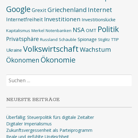
Google
Griechenland
Internet
Grexit
Investitionen
Internetfreiheit
Investitionslücke
Politik
NSA
OMT
Kapitalismus
Merkel
Notenbanken
Privatsphäre
Spionage
Russland
Schäuble
Stiglitz
TTIP
Volkswirtschaft
Wachstum
Ukraine
Ökonomie
Ökonomen
Suchen
nach:
NEUESTE BEITRÄGE
Überfällig: Steuerpolitik fürs digitale Zeitalter
Digitaler Imperialismus
Zukunftsvergessenheit als Parteiprogramm
Reale und gefühlte Ungleichheit