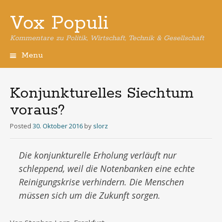
Vox Populi
Kommentare zu Politik, Wirtschaft, Technik & Gesellschaft
Menu
Skip
to
content
Konjunkturelles Siechtum
voraus?
Posted
30. Oktober 2016
by
slorz
Die konjunkturelle Erholung verläuft nur
schleppend, weil die Notenbanken eine echte
Reinigungskrise verhindern. Die Menschen
müssen sich um die Zukunft sorgen.