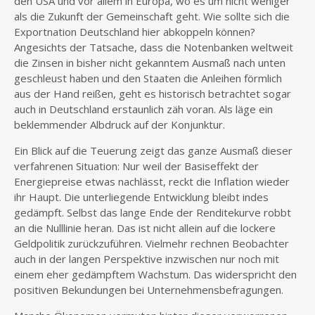
den USA und vor allem in Europa, wo es um nicht weniger
als die Zukunft der Gemeinschaft geht. Wie sollte sich die
Exportnation Deutschland hier abkoppeln können?
Angesichts der Tatsache, dass die Notenbanken weltweit
die Zinsen in bisher nicht gekanntem Ausmaß nach unten
geschleust haben und den Staaten die Anleihen förmlich
aus der Hand reißen, geht es historisch betrachtet sogar
auch in Deutschland erstaunlich zäh voran. Als läge ein
beklemmender Albdruck auf der Konjunktur.
Ein Blick auf die Teuerung zeigt das ganze Ausmaß dieser
verfahrenen Situation: Nur weil der Basiseffekt der
Energiepreise etwas nachlässt, reckt die Inflation wieder
ihr Haupt. Die unterliegende Entwicklung bleibt indes
gedämpft. Selbst das lange Ende der Renditekurve robbt
an die Nulllinie heran. Das ist nicht allein auf die lockere
Geldpolitik zurückzuführen. Vielmehr rechnen Beobachter
auch in der langen Perspektive inzwischen nur noch mit
einem eher gedämpftem Wachstum. Das widerspricht den
positiven Bekundungen bei Unternehmensbefragungen.