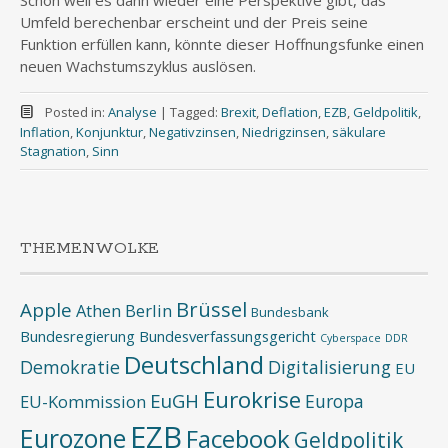
Schon weil es dann wieder eine Perspektive gibt, das
Umfeld berechenbar erscheint und der Preis seine
Funktion erfüllen kann, könnte dieser Hoffnungsfunke einen
neuen Wachstumszyklus auslösen.
Posted in:
Analyse
|
Tagged:
Brexit
,
Deflation
,
EZB
,
Geldpolitik
,
Inflation
,
Konjunktur
,
Negativzinsen
,
Niedrigzinsen
,
säkulare
Stagnation
,
Sinn
THEMENWOLKE
Brüssel
Apple
Athen
Berlin
Bundesbank
Bundesregierung
Bundesverfassungsgericht
Cyberspace
DDR
Deutschland
Demokratie
Digitalisierung
EU
Eurokrise
EuGH
Europa
EU-Kommission
EZB
Eurozone
Facebook
Geldpolitik