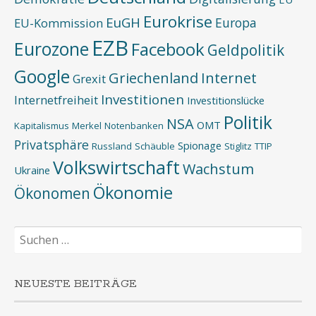
Eurokrise
EuGH
Europa
EU-Kommission
EZB
Eurozone
Facebook
Geldpolitik
Google
Griechenland
Internet
Grexit
Investitionen
Internetfreiheit
Investitionslücke
Politik
NSA
OMT
Kapitalismus
Merkel
Notenbanken
Privatsphäre
Spionage
Russland
Schäuble
Stiglitz
TTIP
Volkswirtschaft
Wachstum
Ukraine
Ökonomie
Ökonomen
Suchen
nach:
NEUESTE BEITRÄGE