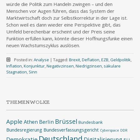
würde die Politik zum Handeln zwingen – und den
Menschen vor Augen führen, dass das System der
Marktwirtschaft doch zur Selbstkorrektur in der Lage ist.
Schon weil es dann wieder eine Perspektive gibt, das
Umfeld berechenbar erscheint und der Preis seine
Funktion erfüllen kann, könnte dieser Hoffnungsfunke einen
neuen Wachstumszyklus auslösen.
Posted in:
Analyse
|
Tagged:
Brexit
,
Deflation
,
EZB
,
Geldpolitik
,
Inflation
,
Konjunktur
,
Negativzinsen
,
Niedrigzinsen
,
säkulare
Stagnation
,
Sinn
THEMENWOLKE
Brüssel
Apple
Athen
Berlin
Bundesbank
Bundesregierung
Bundesverfassungsgericht
Cyberspace
DDR
Deutschland
Demokratie
Digitalisierung
EU