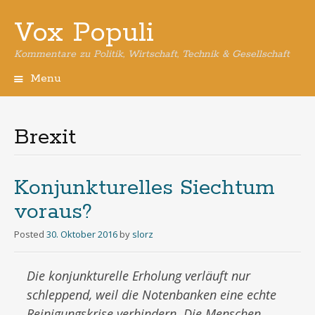
Vox Populi
Kommentare zu Politik, Wirtschaft, Technik & Gesellschaft
Menu
Skip
to
content
Brexit
Konjunkturelles Siechtum
voraus?
Posted
30. Oktober 2016
by
slorz
Die konjunkturelle Erholung verläuft nur
schleppend, weil die Notenbanken eine echte
Reinigungskrise verhindern. Die Menschen