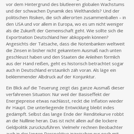
vor dem Hintergrund des blutleeren globalen Wachstums
und der schwachen Dynamik des Welthandels? Und der
politischen Risiken, die sich allerorten zusammenballen – in
den USA und vor allem in Europa, wo es um nicht weniger
als die Zukunft der Gemeinschaft geht. Wie sollte sich die
Exportnation Deutschland hier abkoppeln können?
Angesichts der Tatsache, dass die Notenbanken weltweit
die Zinsen in bisher nicht gekanntem Ausmaß nach unten
geschleust haben und den Staaten die Anleihen förmlich
aus der Hand reißen, geht es historisch betrachtet sogar
auch in Deutschland erstaunlich zäh voran. Als läge ein
beklemmender Albdruck auf der Konjunktur.
Ein Blick auf die Teuerung zeigt das ganze Ausmaß dieser
verfahrenen Situation: Nur weil der Basiseffekt der
Energiepreise etwas nachlässt, reckt die Inflation wieder
ihr Haupt. Die unterliegende Entwicklung bleibt indes
gedämpft. Selbst das lange Ende der Renditekurve robbt
an die Nulllinie heran. Das ist nicht allein auf die lockere
Geldpolitik zurückzuführen. Vielmehr rechnen Beobachter
auch in der langen Perspektive inzwischen nur noch mit