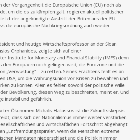
n der Vergangenheit die Europäische Union (EU) noch als
, um die es zu kämpfen galt, regieren aktuell politischer
letzt der angekündigte Austritt der Briten aus der EU
dass die europäische Nachkriegsordnung auch wieder
sident und heutige Wirtschaftsprofessor an der Sloan
ios Orphanides, zeigte sich auf einer
er Institute for Monetary and Financial Stability (IMFS) denn
s den Europäern noch gelingen wird, die Eurozone und die
on „Verwüstung“ – zu retten. Seines Erachtens fehlt es an
 den USA, um die Währungsunion vor Krisen zu bewahren und
ken zu können. Allein es fehlen sowohl der politische Wille
s der Bevölkerung, diesen Weg zu beschreiten, meint er. Und
e instabil und gefährlich.
rter Ökonomen Michalis Haliassos ist die Zukunftsskepsis
eibt, dass sich der Nationalismus immer weiter verstärken
sellschaftlichen und wirtschaftlichen Fortschritt abgehängt
schen „Entfremdungsspirale“, wenn die Menschen extreme
tischen Mandaten niederschlägt und die Politik in immer