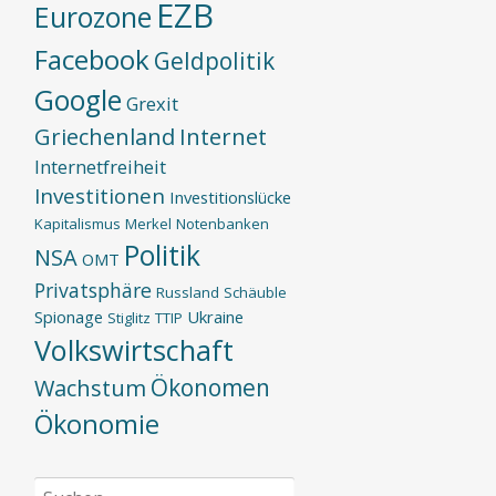
EZB
Eurozone
Facebook
Geldpolitik
Google
Grexit
Griechenland
Internet
Internetfreiheit
Investitionen
Investitionslücke
Kapitalismus
Merkel
Notenbanken
Politik
NSA
OMT
Privatsphäre
Russland
Schäuble
Spionage
Ukraine
Stiglitz
TTIP
Volkswirtschaft
Ökonomen
Wachstum
Ökonomie
Suchen