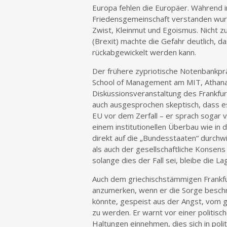
Europa fehlen die Europäer. Während i
Friedensgemeinschaft verstanden wurde
Zwist, Kleinmut und Egoismus. Nicht zu
(Brexit) machte die Gefahr deutlich, 
rückabgewickelt werden kann.
Der frühere zypriotische Notenbankprä
School of Management am MIT, Athanas
Diskussionsveranstaltung des Frankfurt
auch ausgesprochen skeptisch, dass e
EU vor dem Zerfall – er sprach sogar v
einem institutionellen Überbau wie in
direkt auf die „Bundesstaaten“ durchwir
als auch der gesellschaftliche Konsen
solange dies der Fall sei, bleibe die Lag
Auch dem griechischstämmigen Frankfu
anzumerken, wenn er die Sorge beschr
könnte, gespeist aus der Angst, vom ge
zu werden. Er warnt vor einer politi
Haltungen einnehmen, dies sich in poli