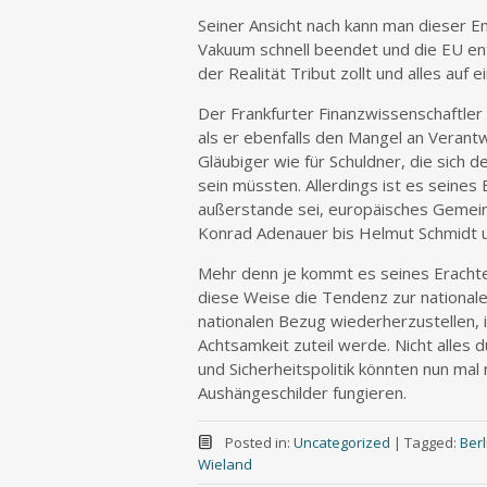
Seiner Ansicht nach kann man dieser E
Vakuum schnell beendet und die EU en
der Realität Tribut zollt und alles auf
Der Frankfurter Finanzwissenschaftler V
als er ebenfalls den Mangel an Verant
Gläubiger wie für Schuldner, die sich
sein müssten. Allerdings ist es seines
außerstande sei, europäisches Gemei
Konrad Adenauer bis Helmut Schmidt 
Mehr denn je kommt es seines Erachte
diese Weise die Tendenz zur national
nationalen Bezug wiederherzustellen, 
Achtsamkeit zuteil werde. Nicht alles 
und Sicherheitspolitik könnten nun mal 
Aushängeschilder fungieren.
Posted in:
Uncategorized
|
Tagged:
Berl
Wieland