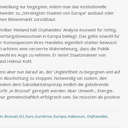
ntwicklung nur begegnen, indem man das institutionelle
tweder zu „Vereinigten Staaten von Europa“ ausbaut oder
 einen Binnenmarkt zurückbaut.
olker Wieland hält Orphanides‘ Analyse insoweit für richtig,
wortungsbewusstsein in Europa beklagt. Das gelte sowohl für
 der Konsequenzen ihres Handelns eigentlich stärker bewusst
 Erachtens eine verzerrte Wahrnehmung, dass die Politik
nwohl ins Auge zu nehmen. Er nennt Staatsmänner von
und Helmut Kohl.
ns aber nun darauf an, der Ungleichheit zu begegnen und auf
en Abschottung zu stoppen. Notwendig sei zudem, den
indem dem Subsidiaritätsprinzip endlich die gebührende
dürfe „in Brüssel“ geregelt werden. Aber Umwelt-, Energie-
nur gemeinschaftlich erfolgreich sein. Sie müssten als positive
in
,
Brüssel
,
EU
,
Euro
,
Eurokrise
,
Europa
,
Haliassos
,
Orphanides
,