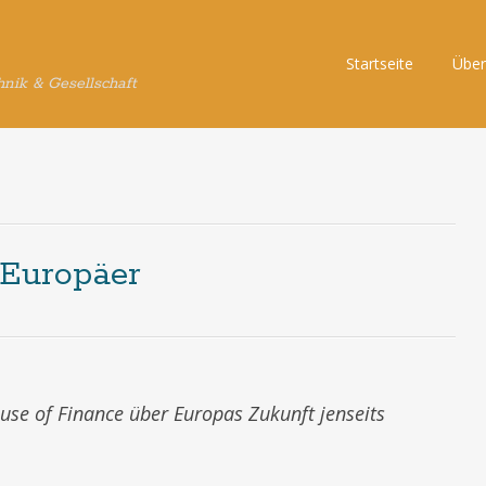
Skip
Startseite
Über
hnik & Gesellschaft
to
content
 Europäer
use of Finance über Europas Zukunft jenseits