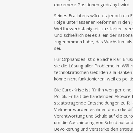
extremere Positionen gedrängt wird.
Seines Erachtens wäre es jedoch ein Feh
Folge unterlassener Reformen in den je
Wettbewerbsfähigkeit zu stärken, ver
Und schließlich sei es allein der nation
zugenommen habe, das Wachstum also 
sei.
Für Orphanides ist die Sache klar: Br
sie die Lösung aller Probleme im Wäh
technokratischen Gebilden à la Banke
könne nicht funktionieren, weil es polit
Die Euro-Krise ist für ihn weniger ein
Politik. Er hält die handelnden Akteur
staatstragende Entscheidungen zu fälle
Vielmehr würden es ihnen durch die di
Verantwortung und Schuld auf die europ
um die Abschiebung von Schuld auf ande
Bevölkerung und verstärke den antieu