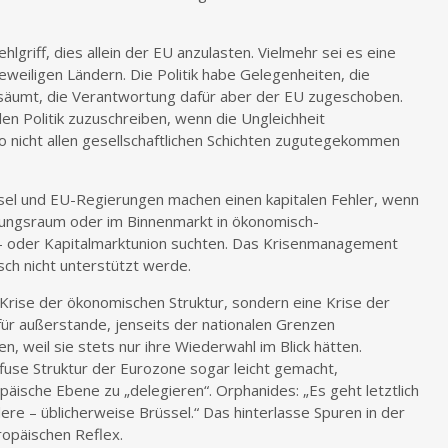
lgriff, dies allein der EU anzulasten. Vielmehr sei es eine
weiligen Ländern. Die Politik habe Gelegenheiten, die
säumt, die Verantwortung dafür aber der EU zugeschoben.
alen Politik zuzuschreiben, wenn die Ungleichheit
nicht allen gesellschaftlichen Schichten zugutegekommen
üssel und EU-Regierungen machen einen kapitalen Fehler, wenn
rungsraum oder im Binnenmarkt in ökonomisch-
n- oder Kapitalmarktunion suchten. Das Krisenmanagement
isch nicht unterstützt werde.
e Krise der ökonomischen Struktur, sondern eine Krise der
e für außerstande, jenseits der nationalen Grenzen
n, weil sie stets nur ihre Wiederwahl im Blick hätten.
ffuse Struktur der Eurozone sogar leicht gemacht,
äische Ebene zu „delegieren“. Orphanides: „Es geht letztlich
re – üblicherweise Brüssel.“ Das hinterlasse Spuren in der
ropäischen Reflex.