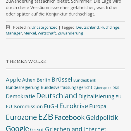
Zuwanderung tatsächlich bietet. Schlimmer: Die Lage wird
durch diese Versäumnisse eher gefährlicher, was früher
oder später auf die Konjunktur durchschlägt.
Posted in:
Uncategorized
|
Tagged:
Deutschland
,
Flüchtlinge
,
Manager
,
Merkel
,
Wirtschaft
,
Zuwanderung
THEMENWOLKE
Brüssel
Apple
Athen
Berlin
Bundesbank
Bundesregierung
Bundesverfassungsgericht
Cyberspace
DDR
Deutschland
Demokratie
Digitalisierung
EU
Eurokrise
EuGH
Europa
EU-Kommission
EZB
Eurozone
Facebook
Geldpolitik
Google
Griechenland
Internet
Grexit