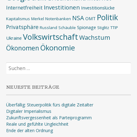
Investitionen
Internetfreiheit
Investitionslücke
Politik
NSA
OMT
Kapitalismus
Merkel
Notenbanken
Privatsphäre
Spionage
Russland
Schäuble
Stiglitz
TTIP
Volkswirtschaft
Wachstum
Ukraine
Ökonomie
Ökonomen
Suchen
nach:
NEUESTE BEITRÄGE
Überfällig: Steuerpolitik fürs digitale Zeitalter
Digitaler Imperialismus
Zukunftsvergessenheit als Parteiprogramm
Reale und gefühlte Ungleichheit
Ende der alten Ordnung