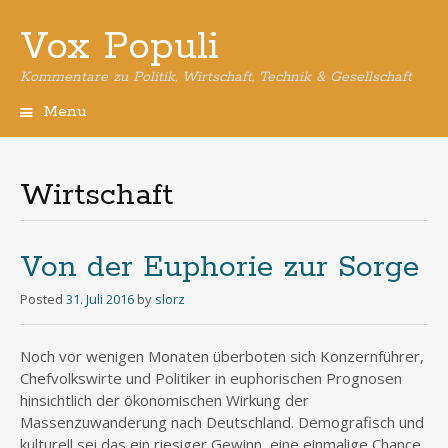
Vox Populi
Kommentare zu Politik, Wirtschaft, Technik & Gesellschaft
Menu
Skip
to
content
Wirtschaft
Von der Euphorie zur Sorge
Posted
31. Juli 2016
by
slorz
Noch vor wenigen Monaten überboten sich Konzernführer,
Chefvolkswirte und Politiker in euphorischen Prognosen
hinsichtlich der ökonomischen Wirkung der
Massenzuwanderung nach Deutschland. Demografisch und
kulturell sei das ein riesiger Gewinn, eine einmalige Chance.