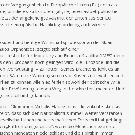
n der Vergangenheit die Europäische Union (EU) noch als
, um die es zu kämpfen galt, regieren aktuell politischer
letzt der angekündigte Austritt der Briten aus der EU
dass die europäische Nachkriegsordnung auch wieder
sident und heutige Wirtschaftsprofessor an der Sloan
ios Orphanides, zeigte sich auf einer
er Institute for Monetary and Financial Stability (IMFS) denn
s den Europäern noch gelingen wird, die Eurozone und die
on „Verwüstung“ – zu retten. Seines Erachtens fehlt es an
 den USA, um die Währungsunion vor Krisen zu bewahren und
ken zu können. Allein es fehlen sowohl der politische Wille
s der Bevölkerung, diesen Weg zu beschreiten, meint er. Und
e instabil und gefährlich.
rter Ökonomen Michalis Haliassos ist die Zukunftsskepsis
eibt, dass sich der Nationalismus immer weiter verstärken
sellschaftlichen und wirtschaftlichen Fortschritt abgehängt
schen „Entfremdungsspirale“, wenn die Menschen extreme
tischen Mandaten niederschlägt und die Politik in immer