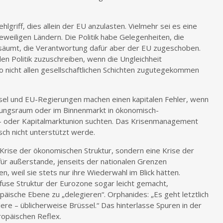
lgriff, dies allein der EU anzulasten. Vielmehr sei es eine
weiligen Ländern. Die Politik habe Gelegenheiten, die
säumt, die Verantwortung dafür aber der EU zugeschoben.
alen Politik zuzuschreiben, wenn die Ungleichheit
nicht allen gesellschaftlichen Schichten zugutegekommen
üssel und EU-Regierungen machen einen kapitalen Fehler, wenn
rungsraum oder im Binnenmarkt in ökonomisch-
n- oder Kapitalmarktunion suchten. Das Krisenmanagement
isch nicht unterstützt werde.
e Krise der ökonomischen Struktur, sondern eine Krise der
e für außerstande, jenseits der nationalen Grenzen
n, weil sie stets nur ihre Wiederwahl im Blick hätten.
ffuse Struktur der Eurozone sogar leicht gemacht,
äische Ebene zu „delegieren“. Orphanides: „Es geht letztlich
re – üblicherweise Brüssel.“ Das hinterlasse Spuren in der
ropäischen Reflex.