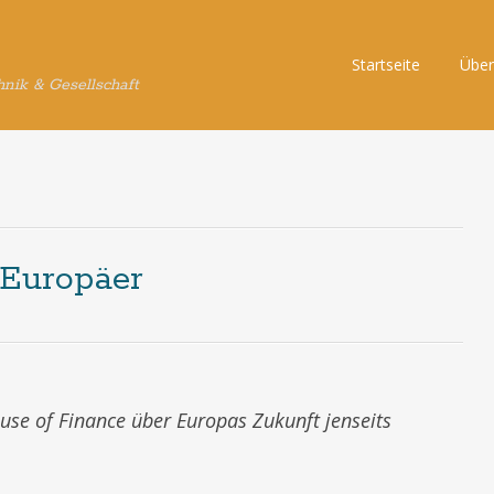
Skip
Startseite
Über
hnik & Gesellschaft
to
content
 Europäer
use of Finance über Europas Zukunft jenseits