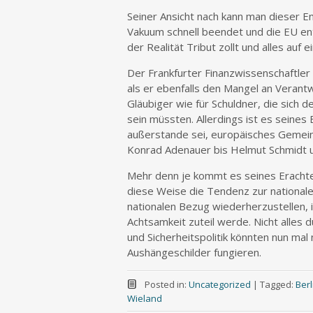
Seiner Ansicht nach kann man dieser E
Vakuum schnell beendet und die EU en
der Realität Tribut zollt und alles auf
Der Frankfurter Finanzwissenschaftler V
als er ebenfalls den Mangel an Verant
Gläubiger wie für Schuldner, die sich
sein müssten. Allerdings ist es seines
außerstande sei, europäisches Gemei
Konrad Adenauer bis Helmut Schmidt 
Mehr denn je kommt es seines Erachte
diese Weise die Tendenz zur national
nationalen Bezug wiederherzustellen, 
Achtsamkeit zuteil werde. Nicht alles 
und Sicherheitspolitik könnten nun mal 
Aushängeschilder fungieren.
Posted in:
Uncategorized
|
Tagged:
Berl
Wieland