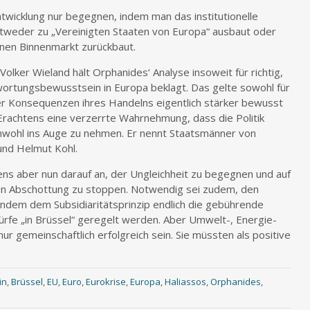
ntwicklung nur begegnen, indem man das institutionelle
tweder zu „Vereinigten Staaten von Europa“ ausbaut oder
 einen Binnenmarkt zurückbaut.
olker Wieland hält Orphanides‘ Analyse insoweit für richtig,
wortungsbewusstsein in Europa beklagt. Das gelte sowohl für
 der Konsequenzen ihres Handelns eigentlich stärker bewusst
 Erachtens eine verzerrte Wahrnehmung, dass die Politik
nwohl ins Auge zu nehmen. Er nennt Staatsmänner von
und Helmut Kohl.
ns aber nun darauf an, der Ungleichheit zu begegnen und auf
en Abschottung zu stoppen. Notwendig sei zudem, den
indem dem Subsidiaritätsprinzip endlich die gebührende
dürfe „in Brüssel“ geregelt werden. Aber Umwelt-, Energie-
nur gemeinschaftlich erfolgreich sein. Sie müssten als positive
in
,
Brüssel
,
EU
,
Euro
,
Eurokrise
,
Europa
,
Haliassos
,
Orphanides
,