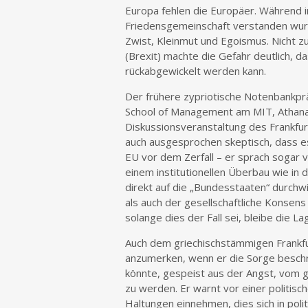
Europa fehlen die Europäer. Während i
Friedensgemeinschaft verstanden wurde
Zwist, Kleinmut und Egoismus. Nicht zu
(Brexit) machte die Gefahr deutlich, 
rückabgewickelt werden kann.
Der frühere zypriotische Notenbankprä
School of Management am MIT, Athanas
Diskussionsveranstaltung des Frankfurt
auch ausgesprochen skeptisch, dass e
EU vor dem Zerfall – er sprach sogar v
einem institutionellen Überbau wie in
direkt auf die „Bundesstaaten“ durchwir
als auch der gesellschaftliche Konsen
solange dies der Fall sei, bleibe die Lag
Auch dem griechischstämmigen Frankfu
anzumerken, wenn er die Sorge beschr
könnte, gespeist aus der Angst, vom ge
zu werden. Er warnt vor einer politi
Haltungen einnehmen, dies sich in poli