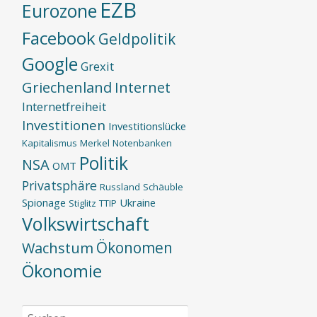
EZB
Eurozone
Facebook
Geldpolitik
Google
Grexit
Griechenland
Internet
Internetfreiheit
Investitionen
Investitionslücke
Kapitalismus
Merkel
Notenbanken
Politik
NSA
OMT
Privatsphäre
Russland
Schäuble
Spionage
Ukraine
Stiglitz
TTIP
Volkswirtschaft
Ökonomen
Wachstum
Ökonomie
Suchen