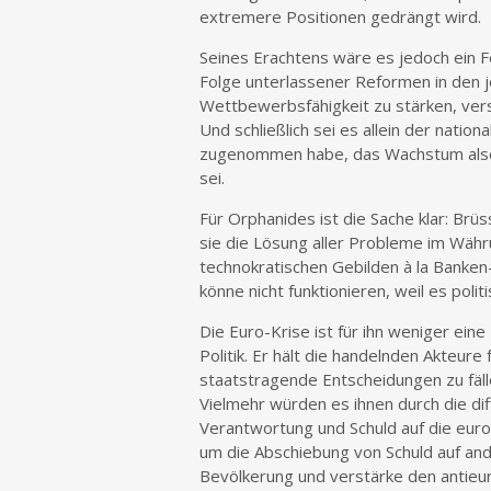
extremere Positionen gedrängt wird.
Seines Erachtens wäre es jedoch ein Feh
Folge unterlassener Reformen in den je
Wettbewerbsfähigkeit zu stärken, ver
Und schließlich sei es allein der nation
zugenommen habe, das Wachstum also 
sei.
Für Orphanides ist die Sache klar: Br
sie die Lösung aller Probleme im Wäh
technokratischen Gebilden à la Banke
könne nicht funktionieren, weil es polit
Die Euro-Krise ist für ihn weniger ein
Politik. Er hält die handelnden Akteur
staatstragende Entscheidungen zu fälle
Vielmehr würden es ihnen durch die di
Verantwortung und Schuld auf die europ
um die Abschiebung von Schuld auf ande
Bevölkerung und verstärke den antieu