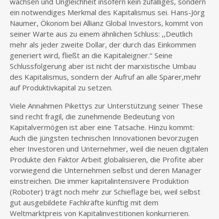
wachsen und Ungleichheit insofern kein zufälliges, sondern
ein notwendiges Merkmal des Kapitalismus sei. Hans-Jörg
Naumer, Ökonom bei Allianz Global Investors, kommt von
seiner Warte aus zu einem ähnlichen Schluss: ,,Deutlich
mehr als jeder zweite Dollar, der durch das Einkommen
generiert wird, fließt an die Kapitaleigner.‘‘ Seine
Schlussfolgerung aber ist nicht der marxistische Umbau
des Kapitalismus, sondern der Aufruf an alle Sparer,mehr
auf Produktivkapital zu setzen.
Viele Annahmen Pikettys zur Unterstützung seiner These
sind recht fragil, die zunehmende Bedeutung von
Kapitalvermögen ist aber eine Tatsache. Hinzu kommt:
Auch die jüngsten technischen Innovationen bevorzugen
eher Investoren und Unternehmer, weil die neuen digitalen
Produkte den Faktor Arbeit globalisieren, die Profite aber
vorwiegend die Unternehmen selbst und deren Manager
einstreichen. Die immer kapitalintensivere Produktion
(Roboter) trägt noch mehr zur Schieflage bei, weil selbst
gut ausgebildete Fachkräfte künftig mit dem
Weltmarktpreis von Kapitalinvestitionen konkurrieren.