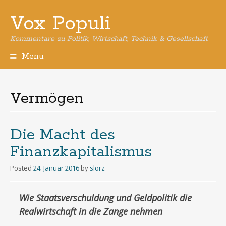
Vox Populi
Kommentare zu Politik, Wirtschaft, Technik & Gesellschaft
Menu
Skip
to
content
Vermögen
Die Macht des
Finanzkapitalismus
Posted
24. Januar 2016
by
slorz
Wie Staatsverschuldung und Geldpolitik die
Realwirtschaft in die Zange nehmen