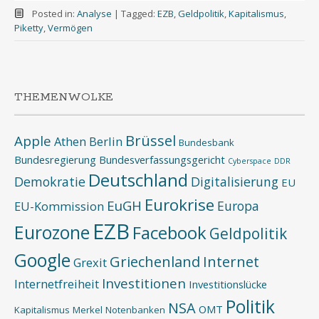
Posted in:
Analyse
|
Tagged:
EZB
,
Geldpolitik
,
Kapitalismus
,
Piketty
,
Vermögen
THEMENWOLKE
Brüssel
Apple
Athen
Berlin
Bundesbank
Bundesregierung
Bundesverfassungsgericht
Cyberspace
DDR
Deutschland
Demokratie
Digitalisierung
EU
Eurokrise
EuGH
Europa
EU-Kommission
EZB
Eurozone
Facebook
Geldpolitik
Google
Griechenland
Internet
Grexit
Investitionen
Internetfreiheit
Investitionslücke
Politik
NSA
OMT
Kapitalismus
Merkel
Notenbanken