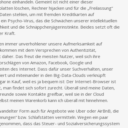
one einhandeln. Gemeint ist nicht einer dieser
atten löschen, Rechner hijacken und für die „Freilassung“
Daten stehlen, um mit fremden Kreditkarten auf
ein Psycho-Virus, das die Schwächen unserer intellektuellen
eit und die Schnäppchenjägerinstinkte. Beides setzt oft die
r Kraft.
ken immer unverhohlener unsere Aufmerksamkeit auf
 kommen mit dem Versprechen von Authentizität,
t daher. Das freut die meisten Nutzer, weil sich ihre
Vorschlägen von Amazon, Facebook, Google und
iten des Internet. Dass dafür unser Suchverhalten, unser
iert und miteinander in den Big-Data-Clouds verknüpft
r in Kauf, weil es ja bequem ist: Der Internet-Browser ist
t, man findet sich sofort zurecht. Überall sind meine Daten,
eunde sowie Kontakte greifbar, weil sie in der Cloud
elbst meinen Warenkorb kann ich überall mit hinnehmen.
wandelter Form auch für Angebote wie Uber oder AirBnB, die
nungen“ bzw. Schlafstätten vermitteln. Wegen ein paar
ngenommen, dass das Steuer- und Sozialversicherungssystem