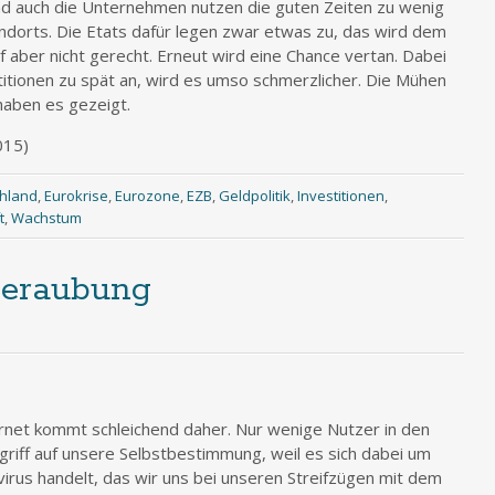
 Und auch die Unternehmen nutzen die guten Zeiten zu wenig
tandorts. Die Etats dafür legen zwar etwas zu, das wird dem
 aber nicht gerecht. Erneut wird eine Chance vertan. Dabei
titionen zu spät an, wird es umso schmerzlicher. Die Mühen
aben es gezeigt.
015)
hland
,
Eurokrise
,
Eurozone
,
EZB
,
Geldpolitik
,
Investitionen
,
t
,
Wachstum
sberaubung
ernet kommt schleichend daher. Nur wenige Nutzer in den
griff auf unsere Selbstbestimmung, weil es sich dabei um
rus handelt, das wir uns bei unseren Streifzügen mit dem