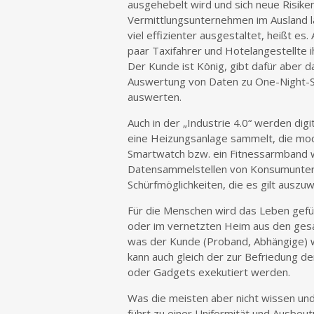
ausgehebelt wird und sich neue Risike
Vermittlungsunternehmen im Ausland la
viel effizienter ausgestaltet, heißt es
paar Taxifahrer und Hotelangestellte i
Der Kunde ist König, gibt dafür aber d
Auswertung von Daten zu One-Night-St
auswerten.
Auch in der „Industrie 4.0“ werden di
eine Heizungsanlage sammelt, die mod
Smartwatch bzw. ein Fitnessarmband w
Datensammelstellen von Konsumuntern
Schürfmöglichkeiten, die es gilt ausz
Für die Menschen wird das Leben gefühlt
oder im vernetzten Heim aus den gesa
was der Kunde (Proband, Abhängige) wil
kann auch gleich der zur Befriedung d
oder Gadgets exekutiert werden.
Was die meisten aber nicht wissen u
führt zu einer Uniformität und Ausbeu