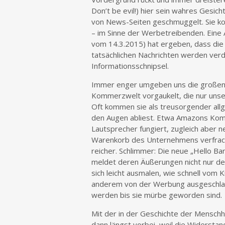
Don’t be evil!) hier sein wahres Gesic
von News-Seiten geschmuggelt. Sie kom
– im Sinne der Werbetreibenden. Eine
vom 14.3.2015) hat ergeben, dass die E
tatsächlichen Nachrichten werden ver
Informationsschnipsel.
Immer enger umgeben uns die großen An
Kommerzwelt vorgaukelt, die nur unser 
Oft kommen sie als treusorgender all
den Augen abliest. Etwa Amazons Kom
Lautsprecher fungiert, zugleich aber
Warenkorb des Unternehmens verfracht
reicher. Schlimmer: Die neue „Hello Ba
meldet deren Äußerungen nicht nur de
sich leicht ausmalen, wie schnell vom
anderem von der Werbung ausgeschlach
werden bis sie mürbe geworden sind.
Mit der in der Geschichte der Menschh
dann längst vorbei, weil die Widerstand