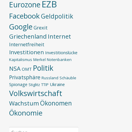
EZB
Eurozone
Facebook
Geldpolitik
Google
Grexit
Griechenland
Internet
Internetfreiheit
Investitionen
Investitionslücke
Kapitalismus
Merkel
Notenbanken
Politik
NSA
OMT
Privatsphäre
Russland
Schäuble
Spionage
Ukraine
Stiglitz
TTIP
Volkswirtschaft
Ökonomen
Wachstum
Ökonomie
Suchen