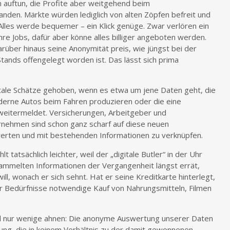
n auftun, die Profite aber weitgehend beim
nden. Märkte würden lediglich von alten Zöpfen befreit und
. Alles werde bequemer – ein Klick genüge. Zwar verlören ein
hre Jobs, dafür aber könne alles billiger angeboten werden.
arüber hinaus seine Anonymität preis, wie jüngst bei der
ands offengelegt worden ist. Das lässt sich prima
gitale Schätze gehoben, wenn es etwa um jene Daten geht, die
erne Autos beim Fahren produzieren oder die eine
eitermeldet. Versicherungen, Arbeitgeber und
ehmen sind schon ganz scharf auf diese neuen
uwerten und mit bestehenden Informationen zu verknüpfen.
 tatsächlich leichter, weil der „digitale Butler“ in der Uhr
mmelten Informationen der Vergangenheit längst errät,
l, wonach er sich sehnt. Hat er seine Kreditkarte hinterlegt,
er Bedürfnisse notwendige Kauf von Nahrungsmitteln, Filmen
nd nur wenige ahnen: Die anonyme Auswertung unserer Daten
tung, die in keinem Verhältnis zu der damit gewonnenen