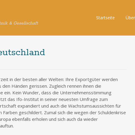
Skip
Startseite
Über
hnik & Gesellschaft
to
content
Deutschland
eit in der besten aller Welten: Ihre Exportgüter werden
s den Händen gerissen. Zugleich rennen ihnen die
e ein. Kein Wunder, dass die Unternehmensstimmung
etzt das Ifo-Institut in seiner neuesten Umfrage zum
Wirtschaft expandiert und auch die Wachstumsaussichten für
 Farben geschildert. Zumal sich die wegen der Schuldenkrise
uropa ebenfalls erholen und sich auch da wieder
auftun.