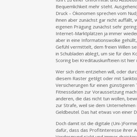
Bequemlichkeit mehr steht. Ausgehen
Druck – Ökonomen sprechen vom Nudgi
ihnen aber zunächst gar nicht auffällt,
eigenen Prägung zunächst sehr gering 
Internet-Marktplätzen ja immer wieder
aber in eine Informationswolke gehüllt,
Gefühl vermittelt, dem freien Willen 
in Schubladen ablegt, um sie für den
Scoring bei Kreditauskunfteien ist hier 
Wer sich dem entziehen will, oder dur
diesem Raster getilgt oder mit Sankti
Versicherungen für einen günstigeren 
Fitnessdaten zur Voraussetzung macht,
anderen, die das nicht tun wollen, bew
zur Strafe, weil sie dem Unternehmen i
Geldbeutel. Das hat etwas von einer Di
Doch damit ist die digitale (Uni-)For
dafür, dass das Profitinteresse ihrer
Vordergrund rückt und immer dreistere