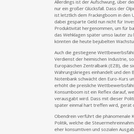
Allerdings ist der Aufschwung, über den
nur ein großer Glücksfall. Dass der Ölp
ist letztlich dem Frackingboom in de
dabei gesparte Geld nun nicht für Inve
Produktivität hergenommen, um für ba
das Wehklagen später umso lauter zu
könnten die heute bejubelten Wachstu
Auch die gestiegene Wettbewerbsfähig
Verdienst der heimischen Industrie, so
Europäischen Zentralbank (EZB), die s
Währungskrieges einhandelt und den Bo
Notenbank schwächt den Euro-Kurs und s
erhöht die preisliche Wettbewerbsfähi
Konsumboom ist ein Reflex darauf, wei
verausgabt wird. Dass mit dieser Polit
später einmal hart treffen wird, gerät 
Obendrein verführt die phänomenale Kon
Politik, welche die Steuermehreinnahm
eher konsumtiven und sozialen Ausgabe