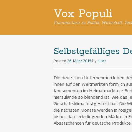
Vox Populi
Kommentare zu Politik, Wirtschaft, Tec
Selbstgefälliges 
Posted
26. März 2015
by
slorz
Die deutschen Unternehmen leben derz
ihnen auf den Weltmärkten förmlich au
Konsumenten im Heimatmarkt die Bud
hierzulande so blendend ist, wie das j
Geschäftsklima festgestellt hat. Die 
die nächsten Monate werden in rosigen
bisher darniederliegenden Märkte in E
Absatzchancen für deutsche Produkte 