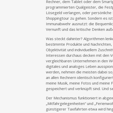
Rechner, dem Tablet oder dem Smartph
programmierten Quälgeister, die Festpl
Lösegeld verlangen, oder persönliche 
Shoppingtour zu gehen. Sondern es ist 
Immunabwehr ausnutzt: die Bequemlichk
Vernunft und das kritische Denken auße
Was steckt dahinter? Algorithmen len
bestimmte Produkte und Nachrichten,
Objektivität und individuellem Zuschnit
Interessen durchaus decken mit den 
vergleichbaren Unternehmen in den We
digitales und analoges Leben ausspion
werden, nehmen die meisten dabei soga
an allen Rechnern identisch konfigurier
meine Musik, meine Fotos und meine Fr
gespeichert und verknüpft sind. Und s
Der Mechanismus funktioniert in abge
„Mitfahrgelegenheiten“ und „Ferienwoh
günstigerer Taxifahrten etwa wird hi