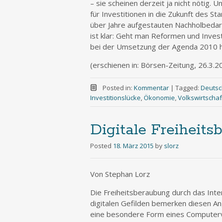
– sie scheinen derzeit ja nicht nötig.
für Investitionen in die Zukunft des S
über Jahre aufgestauten Nachholbedarf
ist klar: Geht man Reformen und Inves
bei der Umsetzung der Agenda 2010 h
(erschienen in: Börsen-Zeitung, 26.3.2
Posted in:
Kommentar
|
Tagged:
Deutsc
Investitionslücke
,
Ökonomie
,
Volkswirtschaf
Digitale Freiheit
Posted
18. März 2015
by
slorz
Von Stephan Lorz
Die Freiheitsberaubung durch das Int
digitalen Gefilden bemerken diesen An
eine besondere Form eines Computervi