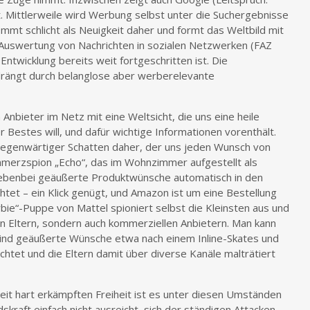
ht. Mittlerweile wird Werbung selbst unter die Suchergebnisse
mt schlicht als Neuigkeit daher und formt das Weltbild mit
 Auswertung von Nachrichten in sozialen Netzwerken (FAZ
ntwicklung bereits weit fortgeschritten ist. Die
drängt durch belanglose aber werberelevante
bieter im Netz mit eine Weltsicht, die uns eine heile
Bestes will, und dafür wichtige Informationen vorenthält.
gegenwärtiger Schatten daher, der uns jeden Wunsch von
merzspion „Echo“, das im Wohnzimmer aufgestellt als
 nebenbei geäußerte Produktwünsche automatisch in den
et – ein Klick genügt, und Amazon ist um eine Bestellung
rbie“-Puppe von Mattel spioniert selbst die Kleinsten aus und
n Eltern, sondern auch kommerziellen Anbietern. Man kann
 Kind geäußerte Wünsche etwa nach einem Inline-Skates und
tet und die Eltern damit über diverse Kanäle malträtiert
eit hart erkämpften Freiheit ist es unter diesen Umständen
skraft einfach nicht ausreicht, sich der ständigen Attacken