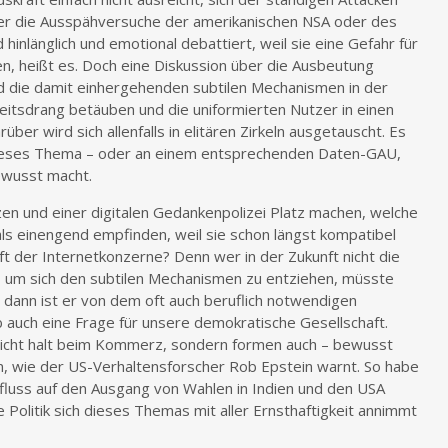
er die Ausspähversuche der amerikanischen NSA oder des
inlänglich und emotional debattiert, weil sie eine Gefahr für
en, heißt es. Doch eine Diskussion über die Ausbeutung
 die damit einhergehenden subtilen Mechanismen in der
eitsdrang betäuben und die uniformierten Nutzer in einen
über wird sich allenfalls in elitären Zirkeln ausgetauscht. Es
ür dieses Thema – oder an einem entsprechenden Daten-GAU,
ewusst macht.
zen und einer digitalen Gedankenpolizei Platz machen, welche
ls einengend empfinden, weil sie schon längst kompatibel
t der Internetkonzerne? Denn wer in der Zukunft nicht die
gt, um sich den subtilen Mechanismen zu entziehen, müsste
h dann ist er von dem oft auch beruflich notwendigen
 auch eine Frage für unsere demokratische Gesellschaft.
nicht halt beim Kommerz, sondern formen auch – bewusst
, wie der US-Verhaltensforscher Rob Epstein warnt. So habe
fluss auf den Ausgang von Wahlen in Indien und den USA
ie Politik sich dieses Themas mit aller Ernsthaftigkeit annimmt