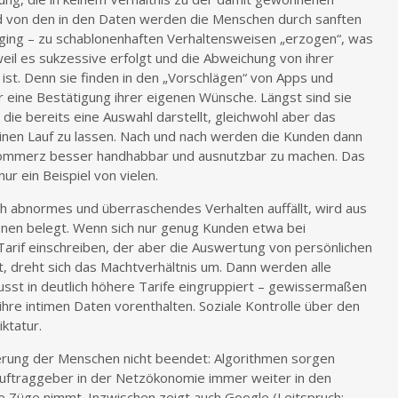
d von den in den Daten werden die Menschen durch sanften
ng – zu schablonenhaften Verhaltensweisen „erzogen“, was
 weil es sukzessive erfolgt und die Abweichung von ihrer
ist. Denn sie finden in den „Vorschlägen“ von Apps und
 eine Bestätigung ihrer eigenen Wünsche. Längst sind sie
 die bereits eine Auswahl darstellt, gleichwohl aber das
seinen Lauf zu lassen. Nach und nach werden die Kunden dann
 Kommerz besser handhabbar und ausnutzbar zu machen. Das
nur ein Beispiel von vielen.
ch abnormes und überraschendes Verhalten auffällt, wird aus
onen belegt. Wenn sich nur genug Kunden etwa bei
Tarif einschreiben, der aber die Auswertung von persönlichen
 dreht sich das Machtverhältnis um. Dann werden alle
usst in deutlich höhere Tarife eingruppiert – gewissermaßen
hre intimen Daten vorenthalten. Soziale Kontrolle über den
ktatur.
mierung der Menschen nicht beendet: Algorithmen sorgen
 Auftraggeber in der Netzökonomie immer weiter in den
 Züge nimmt. Inzwischen zeigt auch Google (Leitspruch: