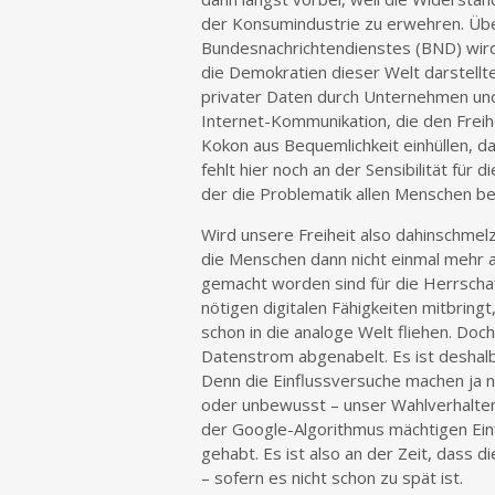
der Konsumindustrie zu erwehren. Üb
Bundesnachrichtendienstes (BND) wird h
die Demokratien dieser Welt darstellt
privater Daten durch Unternehmen und
Internet-Kommunikation, die den Freih
Kokon aus Bequemlichkeit einhüllen, dar
fehlt hier noch an der Sensibilität f
der die Problematik allen Menschen b
Wird unsere Freiheit also dahinschmel
die Menschen dann nicht einmal mehr a
gemacht worden sind für die Herrschaf
nötigen digitalen Fähigkeiten mitbrin
schon in die analoge Welt fliehen. Doc
Datenstrom abgenabelt. Es ist deshalb
Denn die Einflussversuche machen ja 
oder unbewusst – unser Wahlverhalten
der Google-Algorithmus mächtigen Ein
gehabt. Es ist also an der Zeit, dass d
– sofern es nicht schon zu spät ist.