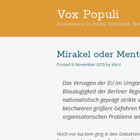
Vox Populi
Kommentare zu Politik, Wirtschaft, Tec
Mirakel oder Ment
Posted
9. November 2015
by
slorz
Das Versagen der EU im Umgang 
Blauäugigkeit der Berliner Re
nationalistisch geprägt strikte
beschwören größere Gefahren he
organisatorischen Probleme an
Noch vor kurzem ging in den Debatten