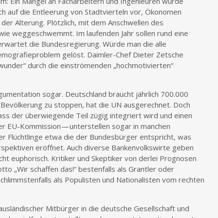
m: Ein Mangel an Facharbeitern und Ingenieuren wurde
ch auf die Entleerung von Stadtvierteln vor, Ökonomen
er Alterung. Plötzlich, mit dem Anschwellen des
 wie weggeschwemmt. Im laufenden Jahr sollen rund eine
 erwartet die Bundesregierung. Würde man die alle
emografieproblem gelöst. Daimler-Chef Dieter Zetsche
swunder“ durch die einströmenden „hochmotivierten“
gumentation sogar. Deutschland braucht jährlich 700.000
Bevölkerung zu stoppen, hat die UN ausgerechnet. Doch
s der überwiegende Teil zügig integriert wird und einen
der EU-Kommission — unterstellen sogar in manchen
der Flüchtlinge etwa die der Bundesbürger entspricht, was
pektiven eröffnet. Auch diverse Bankenvolkswirte geben
t euphorisch. Kritiker und Skeptiker von derlei Prognosen
o „Wir schaffen das!“ bestenfalls als Grantler oder
chlimmstenfalls als Populisten und Nationalisten vom rechten
ausländischer Mitbürger in die deutsche Gesellschaft und