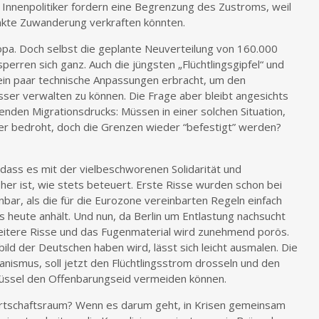
 Innenpolitiker fordern eine Begrenzung des Zustroms, weil
nkte Zuwanderung verkraften könnten.
opa. Doch selbst die geplante Neuverteilung von 160.000
erren sich ganz. Auch die jüngsten „Flüchtlingsgipfel“ und
s ein paar technische Anpassungen erbracht, um den
esser verwalten zu können. Die Frage aber bleibt angesichts
enden Migrationsdrucks: Müssen in einer solchen Situation,
nder bedroht, doch die Grenzen wieder “befestigt” werden?
, dass es mit der vielbeschworenen Solidarität und
 her ist, wie stets beteuert. Erste Risse wurden schon bei
nbar, als die für die Eurozone vereinbarten Regeln einfach
s heute anhält. Und nun, da Berlin um Entlastung nachsucht
weitere Risse und das Fugenmaterial wird zunehmend porös.
ld der Deutschen haben wird, lässt sich leicht ausmalen. Die
anismus, soll jetzt den Flüchtlingsstrom drosseln und den
Brüssel den Offenbarungseid vermeiden können.
Wirtschaftsraum? Wenn es darum geht, in Krisen gemeinsam