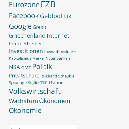
EZB
Eurozone
Facebook
Geldpolitik
Google
Grexit
Griechenland
Internet
Internetfreiheit
Investitionen
Investitionslücke
Kapitalismus
Merkel
Notenbanken
Politik
NSA
OMT
Privatsphäre
Russland
Schäuble
Spionage
Ukraine
Stiglitz
TTIP
Volkswirtschaft
Ökonomen
Wachstum
Ökonomie
Suchen