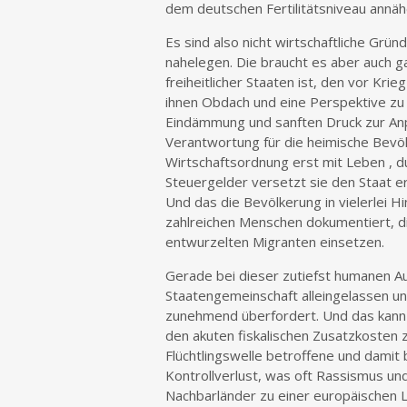
dem deutschen Fertilitätsniveau annäh
Es sind also nicht wirtschaftliche Grün
nahelegen. Die braucht es aber auch ga
freiheitlicher Staaten ist, den vor Kri
ihnen Obdach und eine Perspektive zu
Eindämmung und sanften Druck zur An
Verantwortung für die heimische Bevölk
Wirtschaftsordnung erst mit Leben , dur
Steuergelder versetzt sie den Staat e
Und das die Bevölkerung in vielerlei Hin
zahlreichen Menschen dokumentiert, di
entwurzelten Migranten einsetzen.
Gerade bei dieser zutiefst humanen Au
Staatengemeinschaft alleingelassen u
zunehmend überfordert. Und das kann 
den akuten fiskalischen Zusatzkosten 
Flüchtlingswelle betroffene und damit
Kontrollverlust, was oft Rassismus und
Nachbarländer zu einer europäischen L