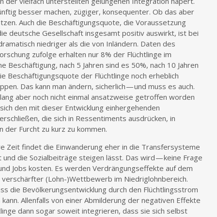
n der vielfach unterstellten gelungenen Integration hapert.
ünftig besser machen, zügiger, konsequenter. Ob das aber
hätzen. Auch die Beschäftigungsquote, die Voraussetzung
die deutsche Gesellschaft insgesamt positiv auswirkt, ist bei
dramatisch niedriger als die von Inländern. Daten des
forschung zufolge erhalten nur 8% der Flüchtlinge im
ne Beschäftigung, nach 5 Jahren sind es 50%, nach 10 Jahren
ie Beschäftigungsquote der Flüchtlinge noch erheblich
uppen. Das kann man ändern, sicherlich — und muss es auch.
slang aber noch nicht einmal ansatzweise getroffen worden
sich den mit dieser Entwicklung einhergehenden
erschließen, die sich in Ressentiments ausdrücken, in
n der Furcht zu kurz zu kommen.
re Zeit findet die Einwanderung eher in die Transfersysteme
 und die Sozialbeiträge steigen lässt. Das wird — keine Frage
 und Jobs kosten. Es werden Verdrängungseffekte auf dem
 verschärfter (Lohn-)Wettbewerb im Niedriglohnbereich.
s die Bevölkerungsentwicklung durch den Flüchtlingsstrom
 kann. Allenfalls von einer Abmilderung der negativen Effekte
htlinge dann sogar soweit integrieren, dass sie sich selbst