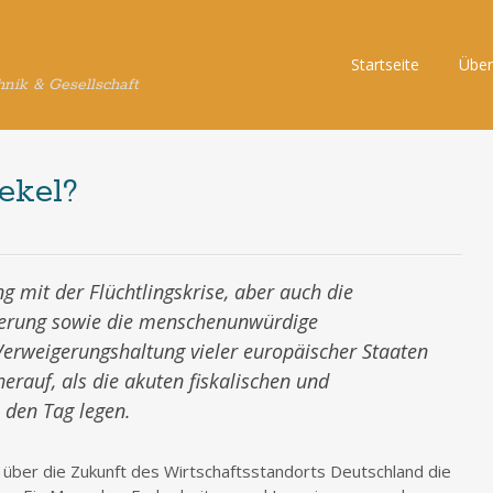
Skip
Startseite
Über
hnik & Gesellschaft
to
content
ekel?
mit der Flüchtlingskrise, aber auch die
gierung sowie die menschenunwürdige
 Verweigerungshaltung vieler europäischer Staaten
rauf, als die akuten fiskalischen und
 den Tag legen.
 über die Zukunft des Wirtschaftsstandorts Deutschland die