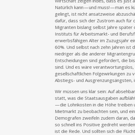
Wirtschaft zeigen indes, dass es just a
Natürlich kann — und muss! — man es k
gelingt, ist nicht ansatzweise abzusc
dafür, dass sich der Zustrom auch für 
Migranten bislang selbst Jahre später 
Instituts für Arbeitsmarkt- und Berufs
erwerbsfähigen Alter im Zuzugsjahr ei
60%. Und selbst nach zehn Jahren ist d
niedriger als die anderer Migrantengr
Entscheidungen sind gefordert, die bi
sind. Und es wäre verantwortungslos, 
gesellschaftlichen Folgewirkungen zu v
Abstiegs- und Ausgrenzungsängsten, i
Wir müssen uns klar sein: Auf absehba
statt, was die Staatsausgaben aufbläht
— die Lohnkosten in die Höhe treiben
Mietmarkt zu beobachten sein, und ein
Demografen zweifeln zudem daran, das
so schnell ins Positive gedreht werden
ist die Rede. Und sollten sich die Flüc