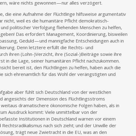
ern, wäre nichts gewonnen — nur alles verzögert.
de, die eine Aufnahme der Flüchtlinge hilfsweise argumentativ
r nicht, weil es die humanitäre Pflicht demokratisch-
eg und politischer Verfolgung fliehenden Menschen zu helfen,
 geben! Das erfordert Management, Koordinierung, bisweilen
passung, Geduld — und mannigfache Entscheidungen auch in
erung. Denn letztere erfüllt die Rechts- und
ch ihren (Lohn-)Verzicht, ihre (Sozial-)Beiträge sowie ihre
rst in die Lage, seiner humanitären Pflicht nachzukommen.
sicht bereit ist, den Flüchtlingen zu helfen, haben auch die
e sich ehrenamtlich für das Wohl der verängstigten und
fgabe aber fühlt sich Deutschland von der westlichen
nd angesichts der Dimension des Flüchtlingsstroms
weitaus dramatischere ökonomische Folgen haben, als in
zum Ausdruck kommt: Viele unmittelbar von der
 befasste Institutionen in Deutschland warnen vor einem
 Rechtsradikalismus nach sich zieht; und der Unwille der
ösung, trägt neue Zwietracht in die EU, was an den