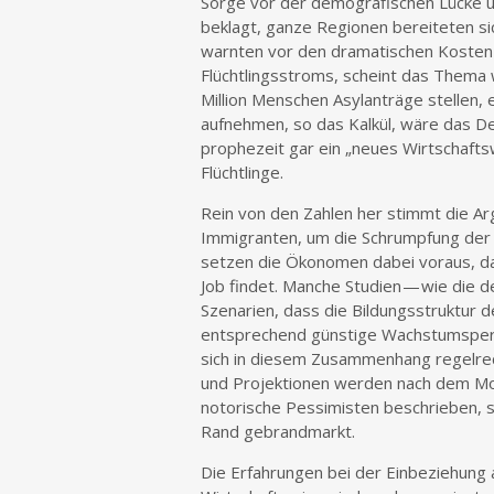
Sorge vor der demografischen Lücke u
beklagt, ganze Regionen bereiteten si
warnten vor den dramatischen Kosten d
Flüchtlingsstroms, scheint das Thema
Million Menschen Asylanträge stellen,
aufnehmen, so das Kalkül, wäre das D
prophezeit gar ein „neues Wirtschaft
Flüchtlinge.
Rein von den Zahlen her stimmt die Ar
Immigranten, um die Schrumpfung der 
setzen die Ökonomen dabei voraus, das
Job findet. Manche Studien — wie die 
Szenarien, dass die Bildungsstruktur 
entsprechend günstige Wachstumspers
sich in diesem Zusammenhang regelrech
und Projektionen werden nach dem Mott
notorische Pessimisten beschrieben, s
Rand gebrandmarkt.
Die Erfahrungen bei der Einbeziehung 