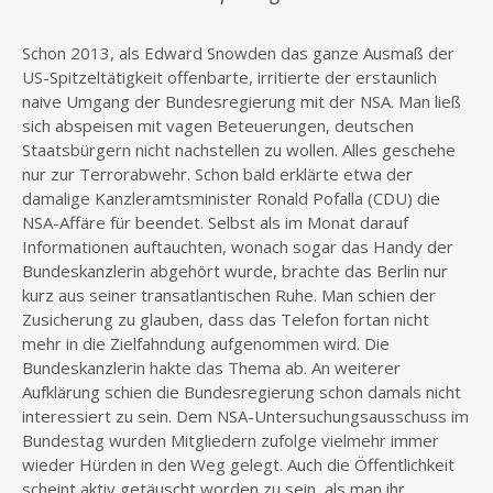
Schon 2013, als Edward Snowden das ganze Ausmaß der
US-Spitzeltätigkeit offenbarte, irritierte der erstaunlich
naive Umgang der Bundesregierung mit der NSA. Man ließ
sich abspeisen mit vagen Beteuerungen, deutschen
Staatsbürgern nicht nachstellen zu wollen. Alles geschehe
nur zur Terrorabwehr. Schon bald erklärte etwa der
damalige Kanzleramtsminister Ronald Pofalla (CDU) die
NSA-Affäre für beendet. Selbst als im Monat darauf
Informationen auftauchten, wonach sogar das Handy der
Bundeskanzlerin abgehört wurde, brachte das Berlin nur
kurz aus seiner transatlantischen Ruhe. Man schien der
Zusicherung zu glauben, dass das Telefon fortan nicht
mehr in die Zielfahndung aufgenommen wird. Die
Bundeskanzlerin hakte das Thema ab. An weiterer
Aufklärung schien die Bundesregierung schon damals nicht
interessiert zu sein. Dem NSA-Untersuchungsausschuss im
Bundestag wurden Mitgliedern zufolge vielmehr immer
wieder Hürden in den Weg gelegt. Auch die Öffentlichkeit
scheint aktiv getäuscht worden zu sein, als man ihr