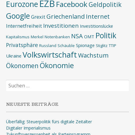
EZB
Eurozone
Facebook
Geldpolitik
Google
Griechenland
Internet
Grexit
Investitionen
Internetfreiheit
Investitionslücke
Politik
NSA
OMT
Kapitalismus
Merkel
Notenbanken
Privatsphäre
Spionage
Russland
Schäuble
Stiglitz
TTIP
Volkswirtschaft
Wachstum
Ukraine
Ökonomie
Ökonomen
Suchen
nach:
NEUESTE BEITRÄGE
Überfällig: Steuerpolitik fürs digitale Zeitalter
Digitaler Imperialismus
Zukunftsvergessenheit als Parteiprogramm