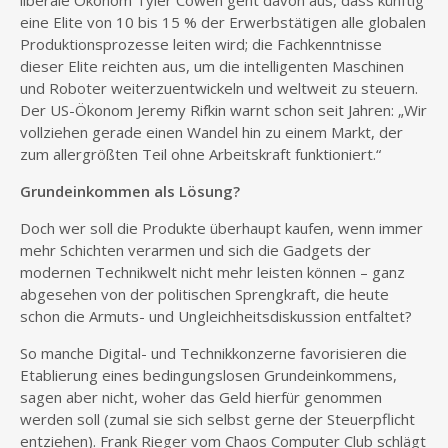
liberale Ökonom Tyler Cowen geht davon aus, dass künftig
eine Elite von 10 bis 15 % der Erwerbstätigen alle globalen
Produktionsprozesse leiten wird; die Fachkenntnisse
dieser Elite reichten aus, um die intelligenten Maschinen
und Roboter weiterzuentwickeln und weltweit zu steuern.
Der US-Ökonom Jeremy Rifkin warnt schon seit Jahren: „Wir
vollziehen gerade einen Wandel hin zu einem Markt, der
zum allergrößten Teil ohne Arbeitskraft funktioniert.“
Grundeinkommen als Lösung?
Doch wer soll die Produkte überhaupt kaufen, wenn immer
mehr Schichten verarmen und sich die Gadgets der
modernen Technikwelt nicht mehr leisten können – ganz
abgesehen von der politischen Sprengkraft, die heute
schon die Armuts- und Ungleichheitsdiskussion entfaltet?
So manche Digital- und Technikkonzerne favorisieren die
Etablierung eines bedingungslosen Grundeinkommens,
sagen aber nicht, woher das Geld hierfür genommen
werden soll (zumal sie sich selbst gerne der Steuerpflicht
entziehen). Frank Rieger vom Chaos Computer Club schlägt