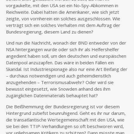
vorgaukelte, mit den USA sei ein No-Spy-Abkommen in
Reichweite. Dabei hatten die Amerikaner, wie sich jetzt
zeigte, von vornherein ein solches ausgeschlossen. Wie
verträgt sich ein solches Verhalten mit dem Auftrag der
Bundesregierung, diesem Land zu dienen?
Und nun die Nachricht, wonach der BND entweder von der
NSA hintergangen wurde oder sich ihr als Helfershelfer
angedient haben soll, um den deutschen und europäischen
Datenpool anzuzapfen. Das wäre in beiden Fällen ein
Skandal. Ist Industriespionage also nur eine Art Beifang der
– durchaus notwendigen und auch geheimdienstlich
anzugehenden – Terrorismusabwehr? Oder wird sie
bewusst eingesetzt, wie Snowden anhand des ihm
zugänglichen Datenmaterials behauptet hat?
Die Beißhemmung der Bundesregierung ist vor diesem
Hintergrund zutiefst beunruhigend. Geht es ihr nur darum,
die transatlantische Wertegemeinschaft mit den USA, wie
sie bei den TTIP-Verhandlungen so oft beschworen wird,
vor unliebsamen Kritikern zu schützen? Dann müsste man