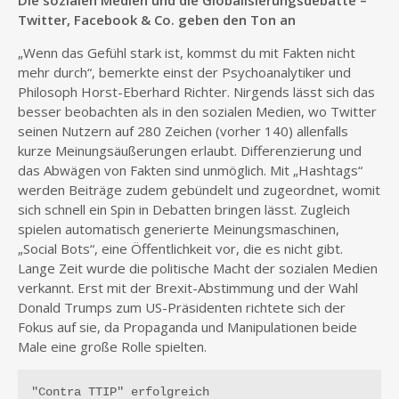
Die sozialen Medien und die Globalisierungsdebatte –
Twitter, Facebook & Co. geben den Ton an
„Wenn das Gefühl stark ist, kommst du mit Fakten nicht
mehr durch“, bemerkte einst der Psychoanalytiker und
Philosoph Horst-Eberhard Richter. Nirgends lässt sich das
besser beobachten als in den sozialen Medien, wo Twitter
seinen Nutzern auf 280 Zeichen (vorher 140) allenfalls
kurze Meinungsäußerungen erlaubt. Differenzierung und
das Abwägen von Fakten sind unmöglich. Mit „Hashtags“
werden Beiträge zudem gebündelt und zugeordnet, womit
sich schnell ein Spin in Debatten bringen lässt. Zugleich
spielen automatisch generierte Meinungsmaschinen,
„Social Bots“, eine Öffentlichkeit vor, die es nicht gibt.
Lange Zeit wurde die politische Macht der sozialen Medien
verkannt. Erst mit der Brexit-Abstimmung und der Wahl
Donald Trumps zum US-Präsidenten richtete sich der
Fokus auf sie, da Propaganda und Manipulationen beide
Male eine große Rolle spielten.
"Contra TTIP" erfolgreich