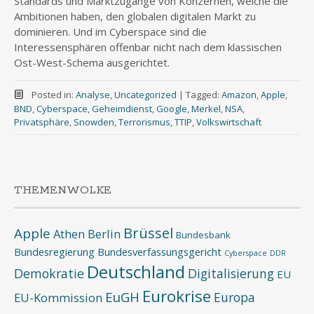
Standards und Marktzugänge von Konzernen, welche die
Ambitionen haben, den globalen digitalen Markt zu
dominieren. Und im Cyberspace sind die
Interessensphären offenbar nicht nach dem klassischen
Ost-West-Schema ausgerichtet.
Posted in:
Analyse
,
Uncategorized
|
Tagged:
Amazon
,
Apple
,
BND
,
Cyberspace
,
Geheimdienst
,
Google
,
Merkel
,
NSA
,
Privatsphäre
,
Snowden
,
Terrorismus
,
TTIP
,
Volkswirtschaft
THEMENWOLKE
Brüssel
Apple
Athen
Berlin
Bundesbank
Bundesregierung
Bundesverfassungsgericht
Cyberspace
DDR
Deutschland
Demokratie
Digitalisierung
EU
Eurokrise
EuGH
Europa
EU-Kommission