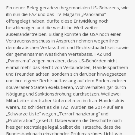
Ein neuer Beleg geradezu hegemonialen US-Gebarens, wie
ihn nun die FAZ und das TV-Magazin „Panorama“
offengelegt haben, dürfte diese Entwicklung noch
beschleunigen und die westliche Welt weiter
auseinandertreiben. Bislang konnten die USA noch einen
Vertrauensvorschuss in Anspruch nehmen wegen ihrer
demokratischen Verfasstheit und Rechtsstaatlichkeit sowie
der gemeinsamen westlichen Wertebasis. FAZ und
„Panorama“ zeigen nun aber, dass US-Behörden nicht
einmal mehr das Recht von Verbündeten, Handelspartnern
und Freunden achten, sondern sich darüber hinwegsetzen
und ihre eigene Rechtsauffassung auf dem Boden anderer
souveräner Staaten exekutieren, Wohlverhalten gar durch
Nötigung und Sanktionsdrohung durchsetzen. Weil zwei
Mitarbeiter deutscher Unternehmen im Iran-Handel aktiv
waren, so schildert es die FAZ, wurden sie 2014 auf eine
„Schwarze Liste“ wegen „Terrorfinanzierung“ und
„Proliferation“ gesetzt. Dabei waren die Geschäfte nach
hiesiger Rechtslage legal. Selbst die Tatsache, dass die
Bundesbank nach eingehender Prüfung grünes Licht gab,