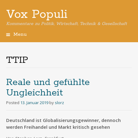
Vox Populi
Kommentare zu Politik, Wirtschaft, Technik & Gesellschaft
Menu
Skip
to
content
TTIP
Reale und gefühlte
Ungleichheit
Posted
13. Januar 2019
by
slorz
Deutschland ist Globalisierungsgewinner, dennoch
werden Freihandel und Markt kritisch gesehen