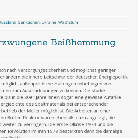
Russland
,
Sanktionen
,
Ukraine
,
Wachstum
 erzwungene Beißhemmung
ch nach Versorgungssicherheit und möglichst geringer
rländern die innere Leitschnur der deutschen Energiepolitik.
s möglich, außenpolitische Haltungen unbefangen von
men zum Ausdruck bringen zu können. Die starke
e bis in die 80er Jahre hinein sogar eine gewisse Autarkie
nergiedichte des Spaltmaterials bei entsprechender
betrieb der Meiler möglich ist. Die Arbeiten an einer
em Brüter-Reaktor waren ebenfalls dazu angelegt, die
t weiter zu verringern. Die erste Ölkrise 1973 und die
hen Revolution im Iran 1979 bestärkten dann die damalige
er Politik.