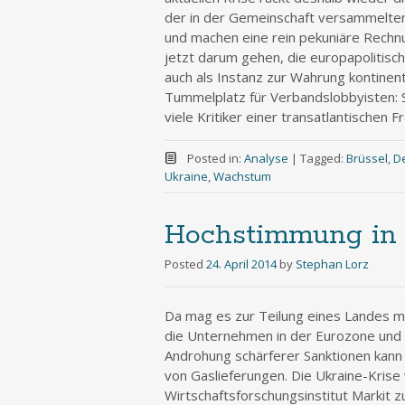
der in der Gemeinschaft versammelten
und machen eine rein pekuniäre Rechnu
jetzt darum gehen, die europapolitisc
auch als Instanz zur Wahrung kontinenta
Tummelplatz für Verbandslobbyisten: Si
viele Kritiker einer transatlantischen
Posted in:
Analyse
|
Tagged:
Brüssel
,
D
Ukraine
,
Wachstum
Hochstimmung in Z
Posted
24. April 2014
by
Stephan Lorz
Da mag es zur Teilung eines Landes m
die Unternehmen in der Eurozone und i
Androhung schärferer Sanktionen kann s
von Gaslieferungen. Die Ukraine-Krise 
Wirtschaftsforschungsinstitut Markit z