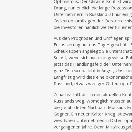
Optimismus. Der Ukraine-Konflikt wird
Drang, nun endlich die lange Rezession
Unternehmern in Russland ist nur ein
Osteuropaumfragen der Oesterreichisc
die Investoren nämlich weiter für eine
Aus den Prognosen und Umfragen sprec
Fokussierung auf das Tagesgeschäft. Es
Scheuklappen angelegt: Sie unterschätz
Selbst, wenn sich nun eine gewisse Ent
jetzt das Handlungsfeld der Unternehm
ganz Osteuropa lebt in Angst, Unsicher
Langfristig wird dies eine ökonomisc
Russland, etwas weniger Osteuropa. D
Zunächst fällt durch den aktuellen Kon
Russlands weg. Womöglich müssen au
die gefährdeten Nachbarn Moskaus Fina
Gegner. Ein neuer Kalter Krieg ist zwa
westlichen Unternehmen in Osteuropa
vergangenen Jahre. Denn Militärausga