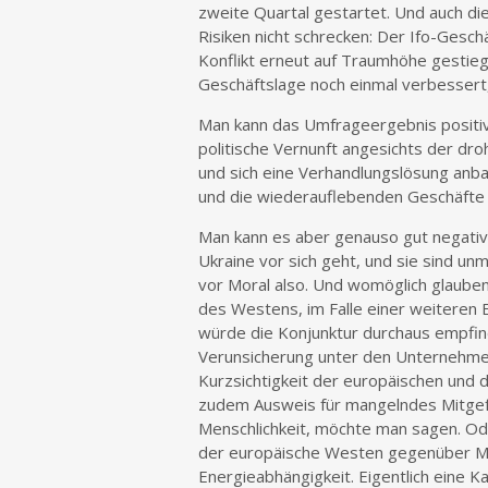
zweite Quartal gestartet. Und auch di
Risiken nicht schrecken: Der Ifo-Geschä
Konflikt erneut auf Traumhöhe gestieg
Geschäftslage noch einmal verbessert
Man kann das Umfrageergebnis positiv 
politische Vernunft angesichts der d
und sich eine Verhandlungslösung anba
und die wiederauflebenden Geschäfte m
Man kann es aber genauso gut negativ w
Ukraine vor sich geht, und sie sind unm
vor Moral also. Und womöglich glauben 
des Westens, im Falle einer weiteren E
würde die Konjunktur durchaus empfind
Verunsicherung unter den Unternehmen
Kurzsichtigkeit der europäischen und
zudem Ausweis für mangelndes Mitgefü
Menschlichkeit, möchte man sagen. Od
der europäische Westen gegenüber Mos
Energieabhängigkeit. Eigentlich eine Ka