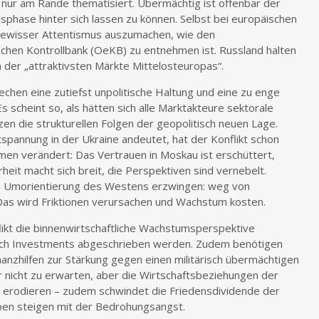
 nur am Rande thematisiert. Übermächtig ist offenbar der
sphase hinter sich lassen zu können. Selbst bei europäischen
 gewisser Attentismus auszumachen, wie den
hen Kontrollbank (OeKB) zu entnehmen ist. Russland halten
n der „attraktivsten Märkte Mittelosteuropas“.
hen eine zutiefst unpolitische Haltung und eine zu enge
 scheint so, als hätten sich alle Marktakteure sektorale
en die strukturellen Folgen der geopolitisch neuen Lage.
spannung in der Ukraine andeutet, hat der Konflikt schon
en verändert: Das Vertrauen in Moskau ist erschüttert,
heit macht sich breit, die Perspektiven sind vernebelt.
he Umorientierung des Westens erzwingen: weg von
as wird Friktionen verursachen und Wachstum kosten.
flikt die binnenwirtschaftliche Wachstumsperspektive
ch Investments abgeschrieben werden. Zudem benötigen
nzhilfen zur Stärkung gegen einen militärisch übermächtigen
r nicht zu erwarten, aber die Wirtschaftsbeziehungen der
 erodieren – zudem schwindet die Friedensdividende der
ben steigen mit der Bedrohungsangst.