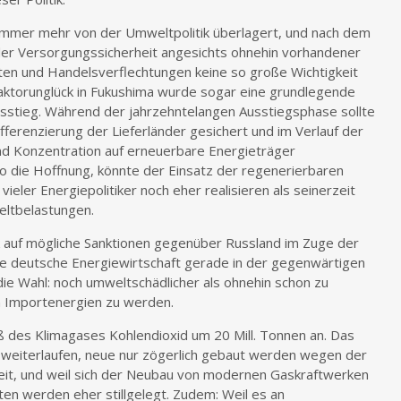
 immer mehr von der Umweltpolitik überlagert, und nach dem
er Versorgungssicherheit angesichts ohnehin vorhandener
ten und Handelsverflechtungen keine so große Wichtigkeit
torunglück in Fukushima wurde sogar eine grundlegende
sstieg. Während der jahrzehntelangen Ausstiegsphase sollte
fferenzierung der Lieferländer gesichert und im Verlauf der
nd Konzentration auf erneuerbare Energieträger
o die Hoffnung, könnte der Einsatz der regenerierbaren
vieler Energiepolitiker noch eher realisieren als seinerzeit
eltbelastungen.
k auf mögliche Sanktionen gegenüber Russland im Zuge der
 die deutsche Energiewirtschaft gerade in der gegenwärtigen
 die Wahl: noch umweltschädlicher als ohnehin schon zu
n Importenergien zu werden.
ß des Klimagases Kohlendioxid um 20 Mill. Tonnen an. Das
er weiterlaufen, neue nur zögerlich gebaut werden wegen der
keit, und weil sich der Neubau von modernen Gaskraftwerken
ten werden eher stillgelegt. Zudem: Weil es an