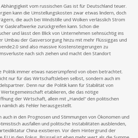
Abhängigkeit vom russischen Gas ist für Deutschland teuer.
rgien kann die Umstellungskosten zwar etwas lindern, doch
rägern, die auch bei Windstille und Wolken verlässlich Strom
hr Gaskraftwerke zurückgreifen kann. Schon die
cher und lässt den Blick von Unternehmen sehnsüchtig ins
er Umbau der Gasversorgung hinzu mit mehr Flüssiggas und
ewende
2.0 sind also massive Kostensteigerungen zu
umsverluste nach sich ziehen und macht den Standort
ie Politik immer etwas naserümpfend von oben betrachtet.
ht nur für das Wirtschaftsleben selbst, sondern auch im
delspartner. Denn nur die Politik kann für Stabilität von
 Wertegemeinschaft etablieren, die das nötige
fnung der Wirtschaft, allein mit „Handel“ den politischen
 nämlich als Fehler herausgestellt.
h nun auch in den Prognosen und Stimmungen von Ökonomen und
timistisch ausfallen und politische Instabilitäten ausblenden,
Parteidiktatur China existieren. Vor dem Hintergrund der
ie EU in den Fokus. Brüssel ist eben mehr wert als die Summe