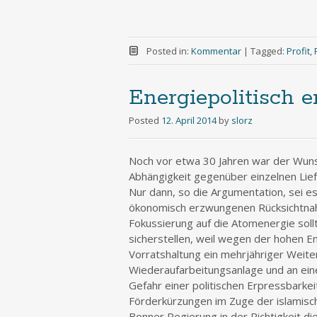
Posted in:
Kommentar
|
Tagged:
Profit
,
Energiepolitisch
Posted
12. April 2014
by
slorz
Noch vor etwa 30 Jahren war der Wuns
Abhängigkeit gegenüber einzelnen Liefe
Nur dann, so die Argumentation, sei e
ökonomisch erzwungenen Rücksichtnah
Fokussierung auf die Atomenergie sollt
sicherstellen, weil wegen der hohen E
Vorratshaltung ein mehrjähriger Weiter
Wiederaufarbeitungsanlage und an ein
Gefahr einer politischen Erpressbarkei
Förderkürzungen im Zuge der islamisc
Bonner Regierung in der Richtigkeit dies