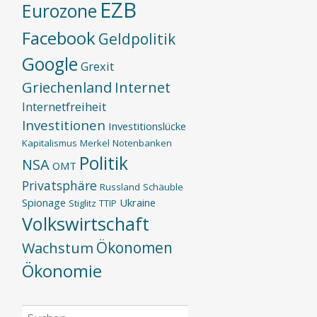
EZB
Eurozone
Facebook
Geldpolitik
Google
Grexit
Griechenland
Internet
Internetfreiheit
Investitionen
Investitionslücke
Kapitalismus
Merkel
Notenbanken
Politik
NSA
OMT
Privatsphäre
Russland
Schäuble
Spionage
Ukraine
Stiglitz
TTIP
Volkswirtschaft
Ökonomen
Wachstum
Ökonomie
Suchen