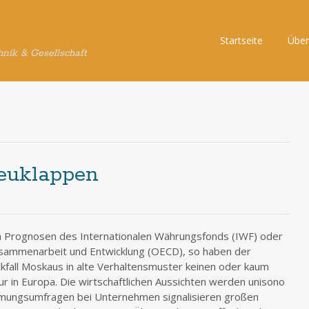
Skip
Startseite
Über
hnik & Gesellschaft
to
content
euklappen
n Prognosen des Internationalen Währungsfonds (IWF) oder
Zusammenarbeit und Entwicklung (OECD), so haben der
ckfall Moskaus in alte Verhaltensmuster keinen oder kaum
r in Europa. Die wirtschaftlichen Aussichten werden unisono
timmungsumfragen bei Unternehmen signalisieren großen