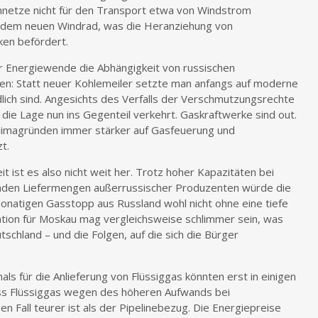
netze nicht für den Transport etwa von Windstrom
 jedem neuen Windrad, was die Heranziehung von
ken befördert.
 Energiewende die Abhängigkeit von russischen
n: Statt neuer Kohlemeiler setzte man anfangs auf moderne
lich sind. Angesichts des Verfalls der Verschmutzungsrechte
die Lage nun ins Gegenteil verkehrt. Gaskraftwerke sind out.
limagründen immer stärker auf Gasfeuerung und
t.
t ist es also nicht weit her. Trotz hoher Kapazitäten bei
nden Liefermengen außerrussischer Produzenten würde die
onatigen Gasstopp aus Russland wohl nicht ohne eine tiefe
ation für Moskau mag vergleichsweise schlimmer sein, was
utschland – und die Folgen, auf die sich die Bürger
als für die Anlieferung von Flüssiggas könnten erst in einigen
ss Flüssiggas wegen des höheren Aufwands bei
n Fall teurer ist als der Pipelinebezug. Die Energiepreise