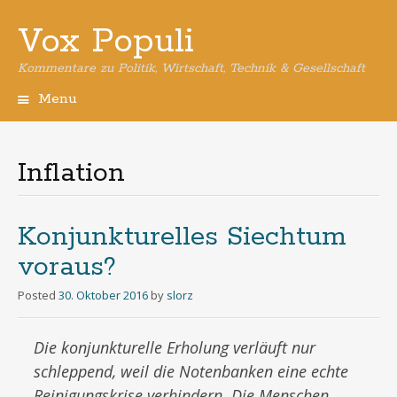
Vox Populi
Kommentare zu Politik, Wirtschaft, Technik & Gesellschaft
Menu
Skip
to
content
Inflation
Konjunkturelles Siechtum
voraus?
Posted
30. Oktober 2016
by
slorz
Die konjunkturelle Erholung verläuft nur
schleppend, weil die Notenbanken eine echte
Reinigungskrise verhindern. Die Menschen