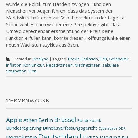
würde die Politik zum Handeln zwingen – und den
Menschen vor Augen führen, dass das System der
Marktwirtschaft doch zur Selbstkorrektur in der Lage ist.
Schon weil es dann wieder eine Perspektive gibt, das
Umfeld berechenbar erscheint und der Preis seine
Funktion erfüllen kann, könnte dieser Hoffnungsfunke einen
neuen Wachstumszyklus auslösen.
Posted in:
Analyse
|
Tagged:
Brexit
,
Deflation
,
EZB
,
Geldpolitik
,
Inflation
,
Konjunktur
,
Negativzinsen
,
Niedrigzinsen
,
säkulare
Stagnation
,
Sinn
THEMENWOLKE
Brüssel
Apple
Athen
Berlin
Bundesbank
Bundesregierung
Bundesverfassungsgericht
Cyberspace
DDR
Deutschland
Demokratie
Digitalisierung
EU