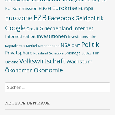
Eurokrise
EuGH
Europa
EU-Kommission
EZB
Eurozone
Facebook
Geldpolitik
Google
Griechenland
Internet
Grexit
Investitionen
Internetfreiheit
Investitionslücke
Politik
NSA
OMT
Kapitalismus
Merkel
Notenbanken
Privatsphäre
Spionage
Russland
Schäuble
Stiglitz
TTIP
Volkswirtschaft
Wachstum
Ukraine
Ökonomie
Ökonomen
Suchen
nach:
NEUESTE BEITRÄGE