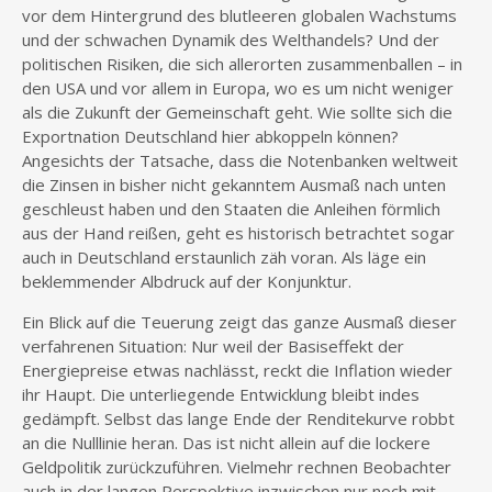
vor dem Hintergrund des blutleeren globalen Wachstums
und der schwachen Dynamik des Welthandels? Und der
politischen Risiken, die sich allerorten zusammenballen – in
den USA und vor allem in Europa, wo es um nicht weniger
als die Zukunft der Gemeinschaft geht. Wie sollte sich die
Exportnation Deutschland hier abkoppeln können?
Angesichts der Tatsache, dass die Notenbanken weltweit
die Zinsen in bisher nicht gekanntem Ausmaß nach unten
geschleust haben und den Staaten die Anleihen förmlich
aus der Hand reißen, geht es historisch betrachtet sogar
auch in Deutschland erstaunlich zäh voran. Als läge ein
beklemmender Albdruck auf der Konjunktur.
Ein Blick auf die Teuerung zeigt das ganze Ausmaß dieser
verfahrenen Situation: Nur weil der Basiseffekt der
Energiepreise etwas nachlässt, reckt die Inflation wieder
ihr Haupt. Die unterliegende Entwicklung bleibt indes
gedämpft. Selbst das lange Ende der Renditekurve robbt
an die Nulllinie heran. Das ist nicht allein auf die lockere
Geldpolitik zurückzuführen. Vielmehr rechnen Beobachter
auch in der langen Perspektive inzwischen nur noch mit