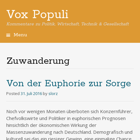
Vox Populi
Kommentare zu Politik, Wirtschaft, Technik & Gesellschaft
Menu
Skip
to
content
Zuwanderung
Von der Euphorie zur Sorge
Posted
31. Juli 2016
by
slorz
Noch vor wenigen Monaten überboten sich Konzernführer,
Chefvolkswirte und Politiker in euphorischen Prognosen
hinsichtlich der ökonomischen Wirkung der
Massenzuwanderung nach Deutschland. Demografisch und
kulturell sei das ein riesiger Gewinn, eine einmalige Chance.