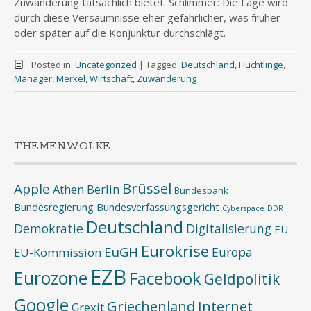
Zuwanderung tatsächlich bietet. Schlimmer: Die Lage wird
durch diese Versäumnisse eher gefährlicher, was früher
oder später auf die Konjunktur durchschlägt.
Posted in:
Uncategorized
|
Tagged:
Deutschland
,
Flüchtlinge
,
Manager
,
Merkel
,
Wirtschaft
,
Zuwanderung
THEMENWOLKE
Brüssel
Apple
Athen
Berlin
Bundesbank
Bundesregierung
Bundesverfassungsgericht
Cyberspace
DDR
Deutschland
Demokratie
Digitalisierung
EU
Eurokrise
EuGH
Europa
EU-Kommission
EZB
Eurozone
Facebook
Geldpolitik
Google
Griechenland
Internet
Grexit