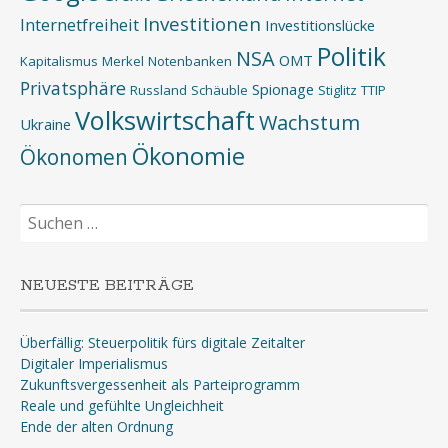
Investitionen
Internetfreiheit
Investitionslücke
Politik
NSA
OMT
Kapitalismus
Merkel
Notenbanken
Privatsphäre
Spionage
Russland
Schäuble
Stiglitz
TTIP
Volkswirtschaft
Wachstum
Ukraine
Ökonomie
Ökonomen
Suchen
nach:
NEUESTE BEITRÄGE
Überfällig: Steuerpolitik fürs digitale Zeitalter
Digitaler Imperialismus
Zukunftsvergessenheit als Parteiprogramm
Reale und gefühlte Ungleichheit
Ende der alten Ordnung