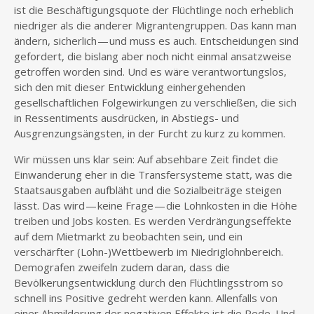
ist die Beschäftigungsquote der Flüchtlinge noch erheblich
niedriger als die anderer Migrantengruppen. Das kann man
ändern, sicherlich — und muss es auch. Entscheidungen sind
gefordert, die bislang aber noch nicht einmal ansatzweise
getroffen worden sind. Und es wäre verantwortungslos,
sich den mit dieser Entwicklung einhergehenden
gesellschaftlichen Folgewirkungen zu verschließen, die sich
in Ressentiments ausdrücken, in Abstiegs- und
Ausgrenzungsängsten, in der Furcht zu kurz zu kommen.
Wir müssen uns klar sein: Auf absehbare Zeit findet die
Einwanderung eher in die Transfersysteme statt, was die
Staatsausgaben aufbläht und die Sozialbeiträge steigen
lässt. Das wird — keine Frage — die Lohnkosten in die Höhe
treiben und Jobs kosten. Es werden Verdrängungseffekte
auf dem Mietmarkt zu beobachten sein, und ein
verschärfter (Lohn-)Wettbewerb im Niedriglohnbereich.
Demografen zweifeln zudem daran, dass die
Bevölkerungsentwicklung durch den Flüchtlingsstrom so
schnell ins Positive gedreht werden kann. Allenfalls von
einer Abmilderung der negativen Effekte ist die Rede. Und