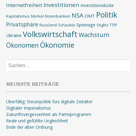
Investitionen
Internetfreiheit
Investitionslücke
Politik
NSA
OMT
Kapitalismus
Merkel
Notenbanken
Privatsphäre
Spionage
Russland
Schäuble
Stiglitz
TTIP
Volkswirtschaft
Wachstum
Ukraine
Ökonomie
Ökonomen
Suchen
nach:
NEUESTE BEITRÄGE
Überfällig: Steuerpolitik fürs digitale Zeitalter
Digitaler Imperialismus
Zukunftsvergessenheit als Parteiprogramm
Reale und gefühlte Ungleichheit
Ende der alten Ordnung