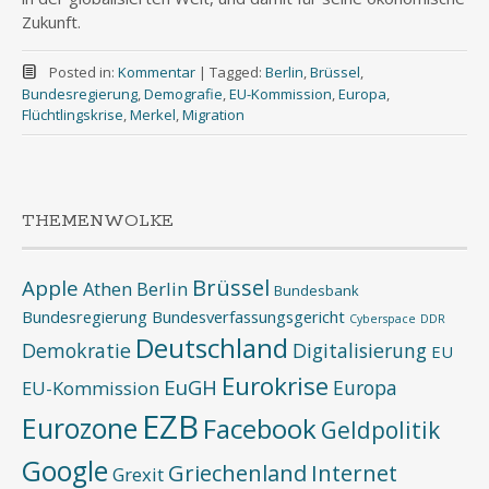
Zukunft.
Posted in:
Kommentar
|
Tagged:
Berlin
,
Brüssel
,
Bundesregierung
,
Demografie
,
EU-Kommission
,
Europa
,
Flüchtlingskrise
,
Merkel
,
Migration
THEMENWOLKE
Brüssel
Apple
Athen
Berlin
Bundesbank
Bundesregierung
Bundesverfassungsgericht
Cyberspace
DDR
Deutschland
Demokratie
Digitalisierung
EU
Eurokrise
EuGH
Europa
EU-Kommission
EZB
Eurozone
Facebook
Geldpolitik
Google
Griechenland
Internet
Grexit