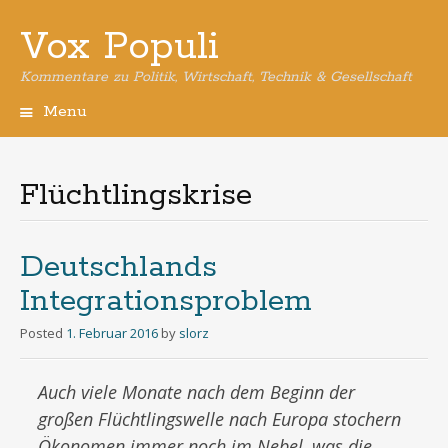
Vox Populi
Kommentare zu Politik, Wirtschaft, Technik & Gesellschaft
Menu
Skip
to
content
Flüchtlingskrise
Deutschlands
Integrationsproblem
Posted
1. Februar 2016
by
slorz
Auch viele Monate nach dem Beginn der
großen Flüchtlingswelle nach Europa stochern
Ökonomen immer noch im Nebel, was die