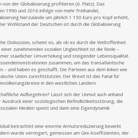
von der Globalisierung profitieren (6. Platz). Das
en 1990 und 2016 infolge von mehr Freihandel,
alisierung hierzulande um jährlich 1 150 Euro pro Kopf erhöht,
Der Wohlstand der Deutschen ist durch die Globalisierung
che Diskussion, scheint es, als ob es durch die Weltoffenheit
einer zunehmenden sozialen Ungleichheit ist die Rede –
mer staatlicher Umverteilung und steigender Lebensqualität.
assendemonstrationen zusammen, um das transatlantische
– und haben es geschafft. Die Parteien aus dem linken wie
ische Union zurechtstutzen. Der Brexit ist das Fanal für
Bevölkerungskreise in den westlichen Ländern.
schaftliche Aufbegehren? Lässt sich der Unmut auch anhand
 Ausdruck einer soziologischen Befindlichkeitsstörung, die
r sozialen Medien speist und dann eine Eigendynamik
 global betrachtet eine enorme Armutsreduzierung bewirkt
ndern wurde verringert, gemessen am Gini-Koeffizienten, der