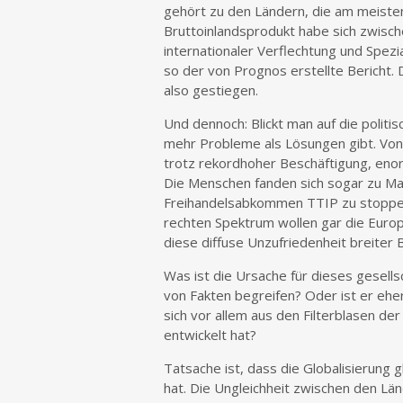
gehört zu den Ländern, die am meisten 
Bruttoinlandsprodukt habe sich zwisch
internationaler Verflechtung und Spezi
so der von Prognos erstellte Bericht. 
also gestiegen.
Und dennoch: Blickt man auf die politis
mehr Probleme als Lösungen gibt. Von 
trotz rekordhoher Beschäftigung, enor
Die Menschen fanden sich sogar zu M
Freihandelsabkommen TTIP zu stoppen 
rechten Spektrum wollen gar die Europä
diese diffuse Unzufriedenheit breiter 
Was ist die Ursache für dieses gesell
von Fakten begreifen? Oder ist er eher
sich vor allem aus den Filterblasen de
entwickelt hat?
Tatsache ist, dass die Globalisierung
hat. Die Ungleichheit zwischen den Lä