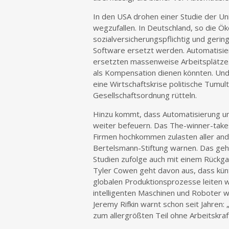
In den USA drohen einer Studie der Uni
wegzufallen. In Deutschland, so die Ö
sozialversicherungspflichtig und gerin
Software ersetzt werden. Automatisie
ersetzten massenweise Arbeitsplätze. 
als Kompensation dienen könnten. Und
eine Wirtschaftskrise politische Tumul
Gesellschaftsordnung rütteln.
Hinzu kommt, dass Automatisierung und 
weiter befeuern. Das The-winner-takes-
Firmen hochkommen zulasten aller an
Bertelsmann-Stiftung warnen. Das geht
Studien zufolge auch mit einem Rückga
Tyler Cowen geht davon aus, dass künft
globalen Produktionsprozesse leiten wi
intelligenten Maschinen und Roboter 
Jeremy Rifkin warnt schon seit Jahren:
zum allergrößten Teil ohne Arbeitskraft