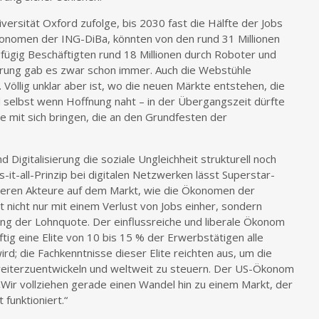
versität Oxford zufolge, bis 2030 fast die Hälfte der Jobs
konomen der ING-DiBa, könnten von den rund 31 Millionen
gfügig Beschäftigten rund 18 Millionen durch Roboter und
rung gab es zwar schon immer. Auch die Webstühle
Völlig unklar aber ist, wo die neuen Märkte entstehen, die
 selbst wenn Hoffnung naht – in der Übergangszeit dürfte
te mit sich bringen, die an den Grundfesten der
Digitalisierung die soziale Ungleichheit strukturell noch
it-all-Prinzip bei digitalen Netzwerken lässt Superstar-
deren Akteure auf dem Markt, wie die Ökonomen der
 nicht nur mit einem Verlust von Jobs einher, sondern
ng der Lohnquote. Der einflussreiche und liberale Ökonom
ig eine Elite von 10 bis 15 % der Erwerbstätigen alle
rd; die Fachkenntnisse dieser Elite reichten aus, um die
weiterzuentwickeln und weltweit zu steuern. Der US-Ökonom
 „Wir vollziehen gerade einen Wandel hin zu einem Markt, der
 funktioniert.“