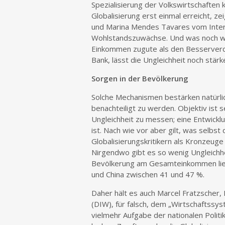
Spezialisierung der Volkswirtschaften
Globalisierung erst einmal erreicht, ze
und Marina Mendes Tavares vom Intern
Wohlstandszuwächse. Und was noch wi
Einkommen zugute als den Besserverdi
Bank, lässt die Ungleichheit noch stärk
Sorgen in der Bevölkerung
Solche Mechanismen bestärken natürlic
benachteiligt zu werden. Objektiv ist 
Ungleichheit zu messen; eine Entwickl
ist. Nach wie vor aber gilt, was selbs
Globalisierungskritikern als Kronzeug
Nirgendwo gibt es so wenig Ungleichhe
Bevölkerung am Gesamteinkommen lieg
und China zwischen 41 und 47 %.
Daher hält es auch Marcel Fratzscher,
(DIW), für falsch, dem „Wirtschaftssys
vielmehr Aufgabe der nationalen Politik