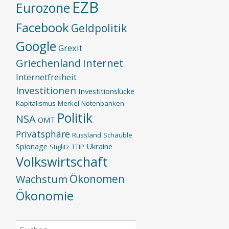
EZB
Eurozone
Facebook
Geldpolitik
Google
Grexit
Griechenland
Internet
Internetfreiheit
Investitionen
Investitionslücke
Kapitalismus
Merkel
Notenbanken
Politik
NSA
OMT
Privatsphäre
Russland
Schäuble
Spionage
Ukraine
Stiglitz
TTIP
Volkswirtschaft
Ökonomen
Wachstum
Ökonomie
Suchen