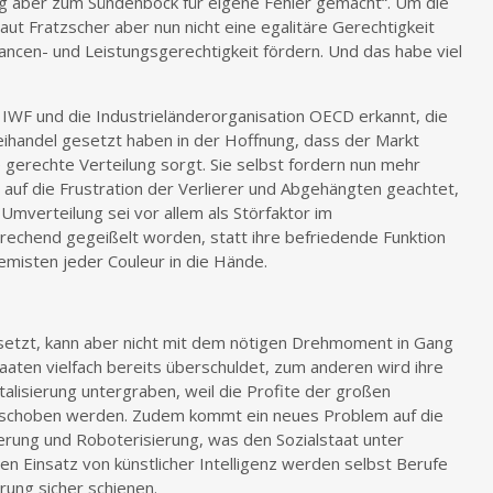
ung aber zum Sündenbock für eigene Fehler gemacht“. Um die
aut Fratzscher aber nun nicht eine egalitäre Gerechtigkeit
ncen- und Leistungsgerechtigkeit fördern. Und das habe viel
r IWF und die Industrieländerorganisation OECD erkannt, die
eihandel gesetzt haben in der Hoffnung, dass der Markt
e gerechte Verteilung sorgt. Sie selbst fordern nun mehr
 auf die Frustration der Verlierer und Abgehängten geachtet,
e Umverteilung sei vor allem als Störfaktor im
echend gegeißelt worden, statt ihre befriedende Funktion
emisten jeder Couleur in die Hände.
n setzt, kann aber nicht mit dem nötigen Drehmoment in Gang
aaten vielfach bereits überschuldet, zum anderen wird ihre
alisierung untergraben, weil die Profite der großen
erschoben werden. Zudem kommt ein neues Problem auf die
sierung und Roboterisierung, was den Sozialstaat unter
en Einsatz von künstlicher Intelligenz werden selbst Berufe
rung sicher schienen.