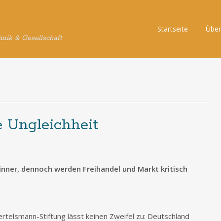
Skip
Startseite
Über
hnik & Gesellschaft
to
content
e Ungleichheit
nner, dennoch werden Freihandel und Markt kritisch
rtelsmann-Stiftung lässt keinen Zweifel zu: Deutschland