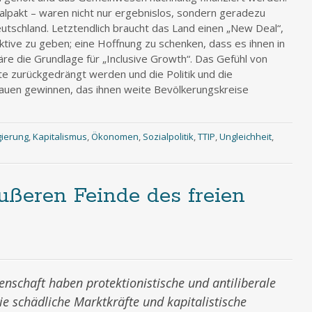
talpakt – waren nicht nur ergebnislos, sondern geradezu
Deutschland. Letztendlich braucht das Land einen „New Deal“,
ive zu geben; eine Hoffnung zu schenken, dass es ihnen in
re die Grundlage für „Inclusive Growth“. Das Gefühl von
te zurückgedrängt werden und die Politik und die
rauen gewinnen, das ihnen weite Bevölkerungskreise
ierung
,
Kapitalismus
,
Ökonomen
,
Sozialpolitik
,
TTIP
,
Ungleichheit
,
ußeren Feinde des freien
senschaft haben protektionistische und antiliberale
ie schädliche Marktkräfte und kapitalistische