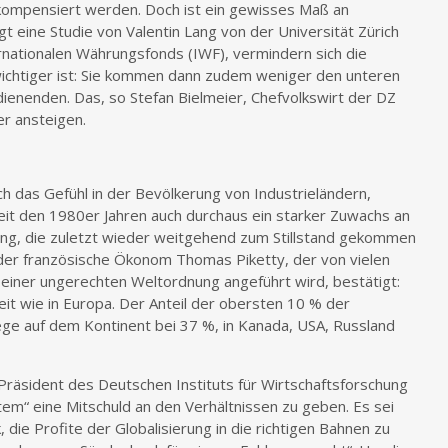
 kompensiert werden. Doch ist ein gewisses Maß an
igt eine Studie von Valentin Lang von der Universität Zürich
ationalen Währungsfonds (IWF), vermindern sich die
chtiger ist: Sie kommen dann zudem weniger den unteren
enenden. Das, so Stefan Bielmeier, Chefvolkswirt der DZ
er ansteigen.
h das Gefühl in der Bevölkerung von Industrieländern,
seit den 1980er Jahren auch durchaus ein starker Zuwachs an
ung, die zuletzt wieder weitgehend zum Stillstand gekommen
t der französische Ökonom Thomas Piketty, der von vielen
e einer ungerechten Weltordnung angeführt wird, bestätigt:
it wie in Europa. Der Anteil der obersten 10 % der
e auf dem Kontinent bei 37 %, in Kanada, USA, Russland
 Präsident des Deutschen Instituts für Wirtschaftsforschung
tem“ eine Mitschuld an den Verhältnissen zu geben. Es sei
, die Profite der Globalisierung in die richtigen Bahnen zu