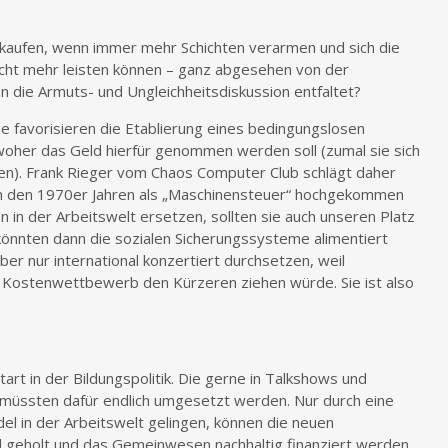
 kaufen, wenn immer mehr Schichten verarmen und sich die
cht mehr leisten können – ganz abgesehen von der
on die Armuts- und Ungleichheitsdiskussion entfaltet?
e favorisieren die Etablierung eines bedingungslosen
oher das Geld hierfür genommen werden soll (zumal sie sich
hen). Frank Rieger vom Chaos Computer Club schlägt daher
l in den 1970er Jahren als „Maschinensteuer“ hochgekommen
 in der Arbeitswelt ersetzen, sollten sie auch unseren Platz
könnten dann die sozialen Sicherungssysteme alimentiert
ber nur international konzertiert durchsetzen, weil
m Kostenwettbewerb den Kürzeren ziehen würde. Sie ist also
art in der Bildungspolitik. Die gerne in Talkshows und
müssten dafür endlich umgesetzt werden. Nur durch eine
el in der Arbeitswelt gelingen, können die neuen
d geholt und das Gemeinwesen nachhaltig finanziert werden.