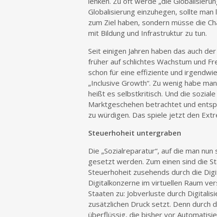
lenken. Zu oft werde „die Globalisier
Globalisierung einzuhegen, sollte man l
zum Ziel haben, sondern müsse die Cha
mit Bildung und Infrastruktur zu tun.
Seit einigen Jahren haben das auch de
früher auf schlichtes Wachstum und Fr
schon für eine effiziente und irgendwi
„Inclusive Growth“. Zu wenig habe man
heißt es selbstkritisch. Und die sozial
Marktgeschehen betrachtet und entspr
zu würdigen. Das spiele jetzt den Extr
Steuerhoheit untergraben
Die „Sozialreparatur“, auf die man nu
gesetzt werden. Zum einen sind die St
Steuerhoheit zusehends durch die Digit
Digitalkonzerne im virtuellen Raum v
Staaten zu: Jobverluste durch Digitali
zusätzlichen Druck setzt. Denn durch d
überflüssig, die bisher vor Automatisie