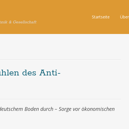
Skip
Startseite
Über
hnik & Gesellschaft
to
content
hlen des Anti-
 deutschem Boden durch – Sorge vor ökonomischen