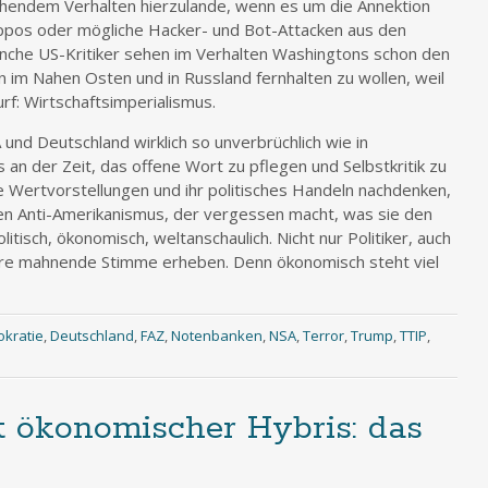
chendem Verhalten hierzulande, wenn es um die Annektion
ppos oder mögliche Hacker- und Bot-Attacken aus den
nche US-Kritiker sehen im Verhalten Washingtons schon den
 im Nahen Osten und in Russland fernhalten zu wollen, weil
rf: Wirtschaftsimperialismus.
und Deutschland wirklich so unverbrüchlich wie in
 an der Zeit, das offene Wort zu pflegen und Selbstkritik zu
 Wertvorstellungen und ihr politisches Handeln nachdenken,
n Anti-Amerikanismus, der vergessen macht, was sie den
tisch, ökonomisch, weltanschaulich. Nicht nur Politiker, auch
 ihre mahnende Stimme erheben. Denn ökonomisch steht viel
kratie
,
Deutschland
,
FAZ
,
Notenbanken
,
NSA
,
Terror
,
Trump
,
TTIP
,
 ökonomischer Hybris: das