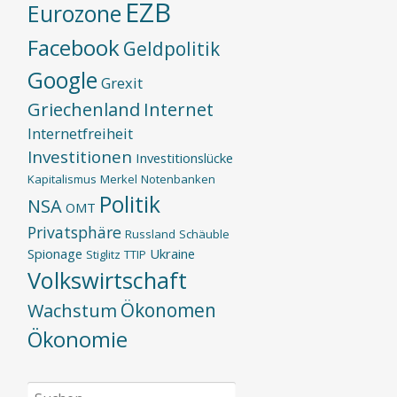
EZB
Eurozone
Facebook
Geldpolitik
Google
Grexit
Griechenland
Internet
Internetfreiheit
Investitionen
Investitionslücke
Kapitalismus
Merkel
Notenbanken
Politik
NSA
OMT
Privatsphäre
Russland
Schäuble
Spionage
Ukraine
Stiglitz
TTIP
Volkswirtschaft
Ökonomen
Wachstum
Ökonomie
Suchen