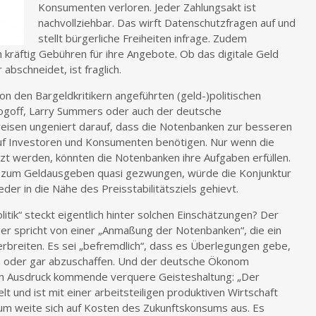
Konsumenten verloren. Jeder Zahlungsakt ist
nachvollziehbar. Das wirft Datenschutzfragen auf und
stellt bürgerliche Freiheiten infrage. Zudem
h kräftig Gebühren für ihre Angebote. Ob das digitale Geld
 abschneidet, ist fraglich.
von den Bargeldkritikern angeführten (geld-)politischen
goff, Larry Summers oder auch der deutsche
eisen ungeniert darauf, dass die Notenbanken zur besseren
f auf Investoren und Konsumenten benötigen. Nur wenn die
t werden, könnten die Notenbanken ihre Aufgaben erfüllen.
zum Geldausgeben quasi gezwungen, würde die Konjunktur
er in die Nähe des Preisstabilitätsziels gehievt.
tik“ steckt eigentlich hinter solchen Einschätzungen? Der
er spricht von einer „Anmaßung der Notenbanken“, die ein
verbreiten. Es sei „befremdlich“, dass es Überlegungen gebe,
en oder gar abzuschaffen. Und der deutsche Ökonom
 zum Ausdruck kommende verquere Geisteshaltung: „Der
elt und ist mit einer arbeitsteiligen produktiven Wirtschaft
um weite sich auf Kosten des Zukunftskonsums aus. Es