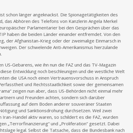
ist schon länger angeknackst. Die Spionagetätigkeiten des
, das Abhören des Telefons von Kanzlerin Angela Merkel
europäischer Parlamentarier bei den Gesprächen über das
IP haben die beiden Länder einander entfremdet. Von den
g, der Afghanistan-Krieg oder der zweimalige Einmarsch in
chweigen. Der schwelende Anti-Amerikanismus hierzulande
.
n US-Gebarens, wie ihn nun die FAZ und das TV-Magazin
diese Entwicklung noch beschleunigen und die westliche Welt
nnten die USA noch einen Vertrauensvorschuss in Anspruch
erfasstheit und Rechtsstaatlichkeit sowie der gemeinsamen
rama“ zeigen nun aber, dass US-Behörden nicht einmal mehr
rtnern und Freunden achten, sondern sich darüber
auffassung auf dem Boden anderer souveräner Staaten
 Nötigung und Sanktionsdrohung durchsetzen. Weil zwei
Iran-Handel aktiv waren, so schildert es die FAZ, wurden
en „Terrorfinanzierung“ und „Proliferation“ gesetzt. Dabei
htslage legal. Selbst die Tatsache, dass die Bundesbank nach