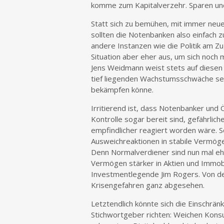
komme zum Kapitalverzehr. Sparen und
Statt sich zu bemühen, mit immer neu
sollten die Notenbanken also einfach 
andere Instanzen wie die Politik am Zu
Situation aber eher aus, um sich noc
Jens Weidmann weist stets auf diesen
tief liegenden Wachstumsschwäche seie
bekämpfen könne.
Irritierend ist, dass Notenbanker und
Kontrolle sogar bereit sind, gefährli
empfindlicher reagiert worden wäre. S
Ausweichreaktionen in stabile Vermöge
Denn Normalverdiener sind nun mal eh
Vermögen stärker in Aktien und Immobil
Investmentlegende Jim Rogers. Von de
Krisengefahren ganz abgesehen.
Letztendlich könnte sich die Einschrä
Stichwortgeber richten: Weichen Kons