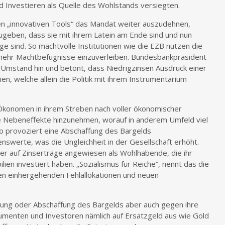
 Investieren als Quelle des Wohlstands versiegten.
en „innovativen Tools“ das Mandat weiter auszudehnen,
zugeben, dass sie mit ihrem Latein am Ende sind und nun
ge sind. So machtvolle Institutionen wie die EZB nutzen die
h mehr Machtbefugnisse einzuverleiben. Bundesbankpräsident
 Umstand hin und betont, dass Niedrigzinsen Ausdruck einer
n, welche allein die Politik mit ihrem Instrumentarium
 Ökonomen in ihrem Streben nach voller ökonomischer
che Nebeneffekte hinzunehmen, worauf in anderem Umfeld viel
o provoziert eine Abschaffung des Bargelds
nswerte, was die Ungleichheit in der Gesellschaft erhöht.
er auf Zinserträge angewiesen als Wohlhabende, die ihr
ien investiert haben. „Sozialismus für Reiche“, nennt das die
n einhergehenden Fehlallokationen und neuen
nkung oder Abschaffung des Bargelds aber auch gegen ihre
umenten und Investoren nämlich auf Ersatzgeld aus wie Gold