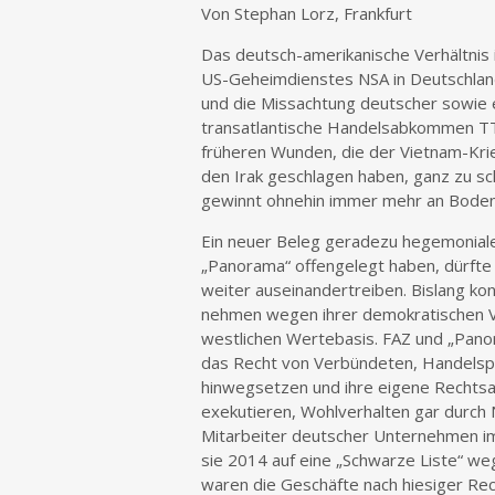
Von Stephan Lorz, Frankfurt
Das deutsch-amerikanische Verhältnis 
US-Geheimdienstes NSA in Deutschland
und die Missachtung deutscher sowie 
transatlantische Handelsabkommen TT
früheren Wunden, die der Vietnam-Krie
den Irak geschlagen haben, ganz zu s
gewinnt ohnehin immer mehr an Boden
Ein neuer Beleg geradezu hegemoniale
„Panorama“ offengelegt haben, dürfte 
weiter auseinandertreiben. Bislang ko
nehmen wegen ihrer demokratischen V
westlichen Wertebasis. FAZ und „Pano
das Recht von Verbündeten, Handelspa
hinwegsetzen und ihre eigene Rechts
exekutieren, Wohlverhalten gar durch
Mitarbeiter deutscher Unternehmen im 
sie 2014 auf eine „Schwarze Liste“ weg
waren die Geschäfte nach hiesiger Rec