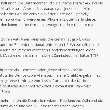
half nicht. Die Unternehmen, die Deutsche Forfait AG und die
Mitarbeitern. Aber selbst danach war jenen dann kein
bt die FAZ. Ihr Verbleib auf der Liste der „Specially
iden etwa vom Erwerb eines iPhone aus oder verhinderte,
rden konnten. Die Firmen verweigerten ihre Dienste mit
tschen Anti-Amerikanismus. Die Gefahr ist groß, dass
aden im Zuge der nationalzentrierten US-Wirtschaftspolitik
n auch die immens wichtigen Handelsbeziehungen leiden
 USA scheinen nicht mehr sicher. Zumindest hier hätte TTIP
 mehr als „Befreier“ oder „freiheitliches Vorbild“
tuts für Demoskopie Allensbach (siehe Grafik) ergeben hat.
 zeigt eine Umfrage von TNS Infratest für die Körber-
ie deutsche Außenpolitik“ – fast gleichauf mit Frankreich.
m Fuße.
o mehr neigen die Deutschen wieder Russland zu. Während die
Trump-Wahl und von TTIP besonders hohe Wogen