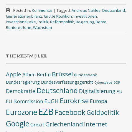
Posted in:
Kommentar
|
Tagged:
Andreas Nahles
,
Deutschland
,
Generationenbilanz
,
Große Koalition
,
Investitionen
,
Investitionslücke
,
Politik
,
Reformpolitik
,
Regierung
,
Rente
,
Rentenreform
,
Wachstum
THEMENWOLKE
Brüssel
Apple
Athen
Berlin
Bundesbank
Bundesregierung
Bundesverfassungsgericht
Cyberspace
DDR
Deutschland
Demokratie
Digitalisierung
EU
Eurokrise
EuGH
Europa
EU-Kommission
EZB
Eurozone
Facebook
Geldpolitik
Google
Griechenland
Internet
Grexit