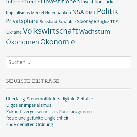
Investitionen
Internetfreiheit
Investitionslücke
Politik
NSA
OMT
Kapitalismus
Merkel
Notenbanken
Privatsphäre
Spionage
Russland
Schäuble
Stiglitz
TTIP
Volkswirtschaft
Wachstum
Ukraine
Ökonomie
Ökonomen
Suchen
nach:
NEUESTE BEITRÄGE
Überfällig: Steuerpolitik fürs digitale Zeitalter
Digitaler Imperialismus
Zukunftsvergessenheit als Parteiprogramm
Reale und gefühlte Ungleichheit
Ende der alten Ordnung