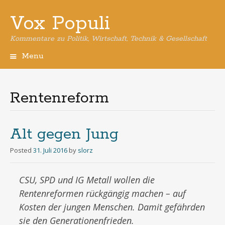
Vox Populi
Kommentare zu Politik, Wirtschaft, Technik & Gesellschaft
Menu
Skip
to
content
Rentenreform
Alt gegen Jung
Posted
31. Juli 2016
by
slorz
CSU, SPD und IG Metall wollen die
Rentenreformen rückgängig machen – auf
Kosten der jungen Menschen. Damit gefährden
sie den Generationenfrieden.