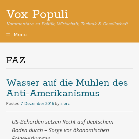
Vox Populi
Kommentare zu Politik, Wirtschaft, Technik & Gesellschaft
Menu
Skip
to
content
FAZ
Wasser auf die Mühlen des
Anti-Amerikanismus
Posted
7. Dezember 2016
by
slorz
US-Behörden setzen Recht auf deutschem
Boden durch – Sorge vor ökonomischen
Folgewirkungen