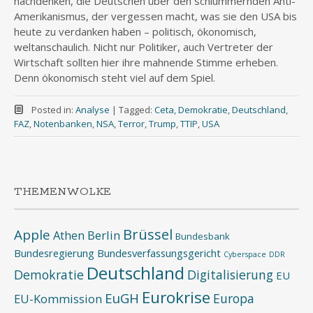
nachdenken, die Deutschen über den schlummernden Anti-
Amerikanismus, der vergessen macht, was sie den USA bis
heute zu verdanken haben – politisch, ökonomisch,
weltanschaulich. Nicht nur Politiker, auch Vertreter der
Wirtschaft sollten hier ihre mahnende Stimme erheben.
Denn ökonomisch steht viel auf dem Spiel.
Posted in:
Analyse
|
Tagged:
Ceta
,
Demokratie
,
Deutschland
,
FAZ
,
Notenbanken
,
NSA
,
Terror
,
Trump
,
TTIP
,
USA
THEMENWOLKE
Brüssel
Apple
Athen
Berlin
Bundesbank
Bundesregierung
Bundesverfassungsgericht
Cyberspace
DDR
Deutschland
Demokratie
Digitalisierung
EU
Eurokrise
EuGH
Europa
EU-Kommission