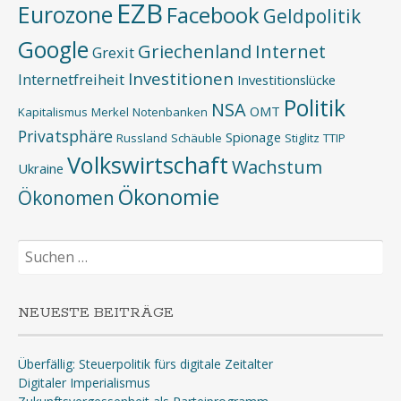
EZB
Eurozone
Facebook
Geldpolitik
Google
Griechenland
Internet
Grexit
Investitionen
Internetfreiheit
Investitionslücke
Politik
NSA
OMT
Kapitalismus
Merkel
Notenbanken
Privatsphäre
Spionage
Russland
Schäuble
Stiglitz
TTIP
Volkswirtschaft
Wachstum
Ukraine
Ökonomie
Ökonomen
Suchen
nach:
NEUESTE BEITRÄGE
Überfällig: Steuerpolitik fürs digitale Zeitalter
Digitaler Imperialismus