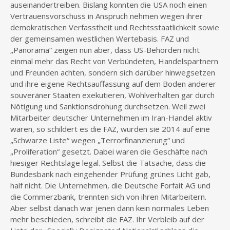
auseinandertreiben. Bislang konnten die USA noch einen
Vertrauensvorschuss in Anspruch nehmen wegen ihrer
demokratischen Verfasstheit und Rechtsstaatlichkeit sowie
der gemeinsamen westlichen Wertebasis. FAZ und
„Panorama“ zeigen nun aber, dass US-Behörden nicht
einmal mehr das Recht von Verbündeten, Handelspartnern
und Freunden achten, sondern sich darüber hinwegsetzen
und ihre eigene Rechtsauffassung auf dem Boden anderer
souveräner Staaten exekutieren, Wohlverhalten gar durch
Nötigung und Sanktionsdrohung durchsetzen. Weil zwei
Mitarbeiter deutscher Unternehmen im Iran-Handel aktiv
waren, so schildert es die FAZ, wurden sie 2014 auf eine
„Schwarze Liste“ wegen „Terrorfinanzierung“ und
„Proliferation“ gesetzt. Dabei waren die Geschäfte nach
hiesiger Rechtslage legal. Selbst die Tatsache, dass die
Bundesbank nach eingehender Prüfung grünes Licht gab,
half nicht. Die Unternehmen, die Deutsche Forfait AG und
die Commerzbank, trennten sich von ihren Mitarbeitern.
Aber selbst danach war jenen dann kein normales Leben
mehr beschieden, schreibt die FAZ. Ihr Verbleib auf der