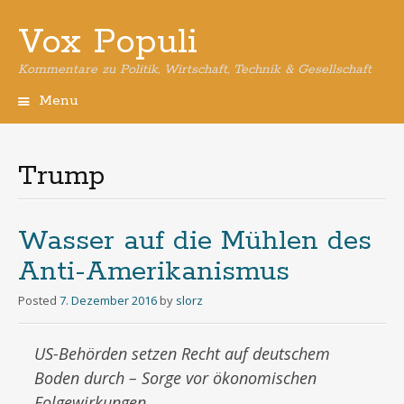
Vox Populi
Kommentare zu Politik, Wirtschaft, Technik & Gesellschaft
Menu
Skip
to
content
Trump
Wasser auf die Mühlen des
Anti-Amerikanismus
Posted
7. Dezember 2016
by
slorz
US-Behörden setzen Recht auf deutschem
Boden durch – Sorge vor ökonomischen
Folgewirkungen