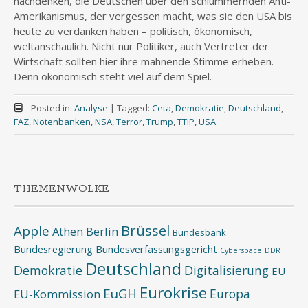
nachdenken, die Deutschen über den schlummernden Anti-
Amerikanismus, der vergessen macht, was sie den USA bis
heute zu verdanken haben – politisch, ökonomisch,
weltanschaulich. Nicht nur Politiker, auch Vertreter der
Wirtschaft sollten hier ihre mahnende Stimme erheben.
Denn ökonomisch steht viel auf dem Spiel.
Posted in:
Analyse
|
Tagged:
Ceta
,
Demokratie
,
Deutschland
,
FAZ
,
Notenbanken
,
NSA
,
Terror
,
Trump
,
TTIP
,
USA
THEMENWOLKE
Brüssel
Apple
Athen
Berlin
Bundesbank
Bundesregierung
Bundesverfassungsgericht
Cyberspace
DDR
Deutschland
Demokratie
Digitalisierung
EU
Eurokrise
EuGH
Europa
EU-Kommission