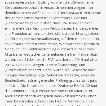
auseinandertreiben. Bislang konnten die USA noch einen
Vertrauensvorschuss in Anspruch nehmen wegen ihrer
demokratischen Verfasstheit und Rechtsstaatlichkeit sowie
der gemeinsamen westlichen Wertebasis. FAZ und
„Panorama“ zeigen nun aber, dass US-Behörden nicht
einmal mehr das Recht von Verbündeten, Handelspartnern
und Freunden achten, sondern sich darüber hinwegsetzen
und ihre eigene Rechtsauffassung auf dem Boden anderer
souveräner Staaten exekutieren, Wohlverhalten gar durch
Nötigung und Sanktionsdrohung durchsetzen. Weil zwei
Mitarbeiter deutscher Unternehmen im Iran-Handel aktiv
waren, so schildert es die FAZ, wurden sie 2014 auf eine
„Schwarze Liste“ wegen „Terrorfinanzierung“ und
„Proliferation“ gesetzt. Dabei waren die Geschäfte nach
hiesiger Rechtslage legal. Selbst die Tatsache, dass die
Bundesbank nach eingehender Prüfung grünes Licht gab,
half nicht. Die Unternehmen, die Deutsche Forfait AG und
die Commerzbank, trennten sich von ihren Mitarbeitern.
Aber selbst danach war jenen dann kein normales Leben
mehr beschieden, schreibt die FAZ. Ihr Verbleib auf der