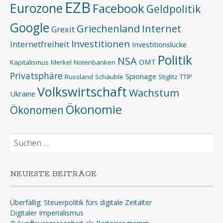
EZB
Eurozone
Facebook
Geldpolitik
Google
Griechenland
Internet
Grexit
Investitionen
Internetfreiheit
Investitionslücke
Politik
NSA
OMT
Kapitalismus
Merkel
Notenbanken
Privatsphäre
Spionage
Russland
Schäuble
Stiglitz
TTIP
Volkswirtschaft
Wachstum
Ukraine
Ökonomie
Ökonomen
Suchen
nach:
NEUESTE BEITRÄGE
Überfällig: Steuerpolitik fürs digitale Zeitalter
Digitaler Imperialismus