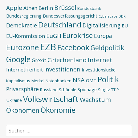
Brüssel
Apple
Athen
Berlin
Bundesbank
Bundesregierung
Bundesverfassungsgericht
Cyberspace
DDR
Deutschland
Demokratie
Digitalisierung
EU
Eurokrise
EuGH
Europa
EU-Kommission
EZB
Eurozone
Facebook
Geldpolitik
Google
Griechenland
Internet
Grexit
Investitionen
Internetfreiheit
Investitionslücke
Politik
NSA
OMT
Kapitalismus
Merkel
Notenbanken
Privatsphäre
Spionage
Russland
Schäuble
Stiglitz
TTIP
Volkswirtschaft
Wachstum
Ukraine
Ökonomie
Ökonomen
Suchen
nach: