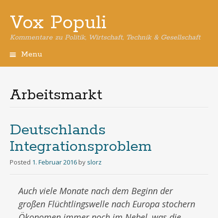
Vox Populi
Kommentare zu Politik, Wirtschaft, Technik & Gesellschaft
Menu
Skip
to
content
Arbeitsmarkt
Deutschlands
Integrationsproblem
Posted
1. Februar 2016
by
slorz
Auch viele Monate nach dem Beginn der
großen Flüchtlingswelle nach Europa stochern
Ökonomen immer noch im Nebel, was die