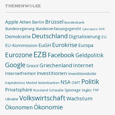
THEMENWOLKE
Brüssel
Apple
Athen
Berlin
Bundesbank
Bundesregierung
Bundesverfassungsgericht
Cyberspace
DDR
Deutschland
Demokratie
Digitalisierung
EU
Eurokrise
EuGH
Europa
EU-Kommission
EZB
Eurozone
Facebook
Geldpolitik
Google
Griechenland
Internet
Grexit
Investitionen
Internetfreiheit
Investitionslücke
Politik
NSA
OMT
Kapitalismus
Merkel
Notenbanken
Privatsphäre
Spionage
Russland
Schäuble
Stiglitz
TTIP
Volkswirtschaft
Wachstum
Ukraine
Ökonomie
Ökonomen