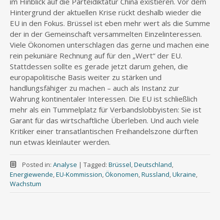
im Hinblick auf die Parteidiktatur China existieren. Vor dem
Hintergrund der aktuellen Krise rückt deshalb wieder die
EU in den Fokus. Brüssel ist eben mehr wert als die Summe
der in der Gemeinschaft versammelten Einzelinteressen.
Viele Ökonomen unterschlagen das gerne und machen eine
rein pekuniäre Rechnung auf für den „Wert“ der EU.
Stattdessen sollte es gerade jetzt darum gehen, die
europapolitische Basis weiter zu stärken und
handlungsfähiger zu machen – auch als Instanz zur
Wahrung kontinentaler Interessen. Die EU ist schließlich
mehr als ein Tummelplatz für Verbandslobbyisten: Sie ist
Garant für das wirtschaftliche Überleben. Und auch viele
Kritiker einer transatlantischen Freihandelszone dürften
nun etwas kleinlauter werden.
Posted in:
Analyse
|
Tagged:
Brüssel
,
Deutschland
,
Energiewende
,
EU-Kommission
,
Ökonomen
,
Russland
,
Ukraine
,
Wachstum