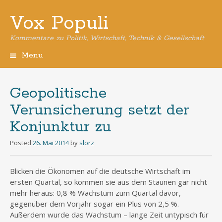
Vox Populi
Kommentare zu Politik, Wirtschaft, Technik & Gesellschaft
Menu
Skip
to
content
Geopolitische
Verunsicherung setzt der
Konjunktur zu
Posted
26. Mai 2014
by
slorz
Blicken die Ökonomen auf die deutsche Wirtschaft im
ersten Quartal, so kommen sie aus dem Staunen gar nicht
mehr heraus: 0,8 % Wachstum zum Quartal davor,
gegenüber dem Vorjahr sogar ein Plus von 2,5 %.
Außerdem wurde das Wachstum – lange Zeit untypisch für