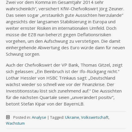
Zwei vor dem Komma im Gesamtjahr 2014 sehr
wahrscheinlich“, versichert KfW-Chefvolkswirt Jörg Zeuner.
Das seien sogar „erstaunlich gute Aussichten hierzulande“
angesichts der langsamen Stabilisierung in Europa und
weiter ernster Risiken im internationalen Umfeld. Doch
müsse die EZB nun beherzt gegen Deflationsrisiken
vorgehen, um den Aufschwung zu verstetigen. Die damit
einhergehende Abwertung des Euro würde dann für neuen
Schwung sorgen.
Auch der Chefvolkswirt der VP Bank, Thomas Gitzel, zeigt
sich gelassen: „Ein Beinbruch ist der Ifo-Rückgang nicht.“
Lothar Hessler von HSBC Trinkaus sagt: „Deutschland
wächst wieder so schnell wie vor der Finanzkrise. Der
Investitionsstau löst sich zunehmend auf.“ Die Aussichten
für die nächsten Quartale seien „unverändert positiv“,
betont Stefan Kipar von der BayernLB.
Posted in:
Analyse
|
Tagged:
Ukraine
,
Volkswirtschaft
,
Wachstum