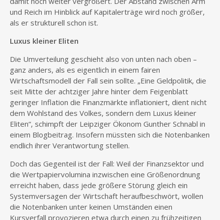
damit noch weiter vergrößert. Der Abstand zwischen Arm
und Reich im Hinblick auf Kapitalerträge wird noch größer,
als er strukturell schon ist.
Luxus kleiner Eliten
Die Umverteilung geschieht also von unten nach oben –
ganz anders, als es eigentlich in einem fairen
Wirtschaftsmodell der Fall sein sollte. „Eine Geldpolitik, die
seit Mitte der achtziger Jahre hinter dem Feigenblatt
geringer Inflation die Finanzmärkte inflationiert, dient nicht
dem Wohlstand des Volkes, sondern dem Luxus kleiner
Eliten“, schimpft der Leipziger Ökonom Gunther Schnabl in
einem Blogbeitrag. Insofern müssten sich die Notenbanken
endlich ihrer Verantwortung stellen.
Doch das Gegenteil ist der Fall: Weil der Finanzsektor und
die Wertpapiervolumina inzwischen eine Größenordnung
erreicht haben, dass jede größere Störung gleich ein
Systemversagen der Wirtschaft heraufbeschwört, wollen
die Notenbanken unter keinen Umständen einen
Kursverfall provozieren etwa durch einen zu frühzeitigen