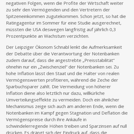
negativen Folgen, wenn die Profite der Wirtschaft weiter
zu sehr den Vermögenden und den Vertretern der
Spitzeneinkommen zugutekommen. Schon jetzt, so hat die
Ratingagentur im Sommer für eine Studie ausgerechnet,
müssten die USA deswegen langfristig auf jährlich 0,3
Prozentpunkte an Wachstum verzichten.
Der Leipziger Ökonom Schnabl lenkt die Aufmerksamkeit
der Debatte über die Verantwortung der Notenbanken
zudem darauf, dass die angestrebte „Preisstabilität“
ohnehin nur ein „Zwischenziel“ der Notenbanken sei. Zu
hohe Inflation lässt den Staat und die Halter von realen
Vermögenswerten profitieren, während die Zeche der
Sparbuchsparer zahlt. Die Vermeidung von höherer
Inflation diene also letztlich nur dazu, willkürliche
Umverteilungseffekte zu vermeiden. Doch ein ähnlicher
Mechanismus zeige sich auch am anderen Ende, wenn die
Notenbanken im Kampf gegen Stagnation und Deflation die
Vermögenspreise durch ihre Ankäufe in
schwindelerregende Höhen treiben und Sparzinsen auf null
drücken. Es drängt sich der Eindruck auf, dass die