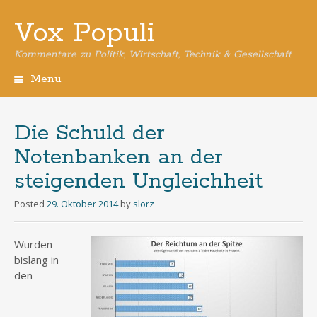
Vox Populi
Kommentare zu Politik, Wirtschaft, Technik & Gesellschaft
Menu
Skip
to
content
Die Schuld der
Notenbanken an der
steigenden Ungleichheit
Posted
29. Oktober 2014
by
slorz
Wurden
bislang in
den