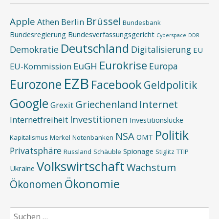
Brüssel
Apple
Athen
Berlin
Bundesbank
Bundesregierung
Bundesverfassungsgericht
Cyberspace
DDR
Deutschland
Demokratie
Digitalisierung
EU
Eurokrise
EuGH
Europa
EU-Kommission
EZB
Eurozone
Facebook
Geldpolitik
Google
Griechenland
Internet
Grexit
Investitionen
Internetfreiheit
Investitionslücke
Politik
NSA
OMT
Kapitalismus
Merkel
Notenbanken
Privatsphäre
Spionage
Russland
Schäuble
Stiglitz
TTIP
Volkswirtschaft
Wachstum
Ukraine
Ökonomie
Ökonomen
Suchen