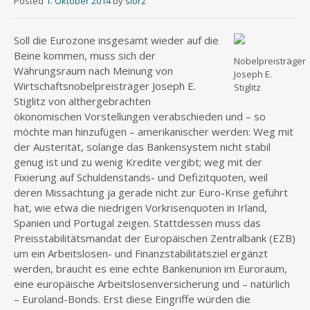
Posted
1. Oktober 2014
by
slorz
Soll die Eurozone insgesamt wieder auf die
Beine kommen, muss sich der
Nobelpreisträger
Währungsraum nach Meinung von
Joseph E.
Wirtschaftsnobelpreisträger Joseph E.
Stiglitz
Stiglitz von althergebrachten
ökonomischen Vorstellungen verabschieden und – so
möchte man hinzufügen – amerikanischer werden: Weg mit
der Austerität, solange das Bankensystem nicht stabil
genug ist und zu wenig Kredite vergibt; weg mit der
Fixierung auf Schuldenstands- und Defizitquoten, weil
deren Missachtung ja gerade nicht zur Euro-Krise geführt
hat, wie etwa die niedrigen Vorkrisenquoten in Irland,
Spanien und Portugal zeigen. Stattdessen muss das
Preisstabilitätsmandat der Europäischen Zentralbank (EZB)
um ein Arbeitslosen- und Finanzstabilitätsziel ergänzt
werden, braucht es eine echte Bankenunion im Euroraum,
eine europäische Arbeitslosenversicherung und – natürlich
– Euroland-Bonds. Erst diese Eingriffe würden die