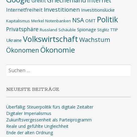
Griechenland
Internet
Grexit
Investitionen
Internetfreiheit
Investitionslücke
Politik
NSA
OMT
Kapitalismus
Merkel
Notenbanken
Privatsphäre
Spionage
Russland
Schäuble
Stiglitz
TTIP
Volkswirtschaft
Wachstum
Ukraine
Ökonomie
Ökonomen
Suchen
nach:
NEUESTE BEITRÄGE
Überfällig: Steuerpolitik fürs digitale Zeitalter
Digitaler Imperialismus
Zukunftsvergessenheit als Parteiprogramm
Reale und gefühlte Ungleichheit
Ende der alten Ordnung