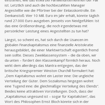
einstehen, wie das etwa bei Familienunternehmen der Fall
ist. Letztlich sind auch die hochbezahlten Manager
Angestellte wie die Pförtner bei der Einlasskontrolle. Ein
Denkanstoß: Wer 10 Mill. Euro im Jahr erhält, könnte täglich
rund 27.000 Euro ausgeben. Jenseits von Neidgefühlen: Ist
das eine Größenordnung, die noch irgendetwas mit
persönlicher Leistung eines Angestellten zu tun hat?
Längst, so scheint es, hat sich durch die Usancen im
globalen Finanzkapitalismus eine finanzielle Aristokratie
herausgebildet, die einer Marktwirtschaft eigentlich fremd
sein sollte. Dieses Zweiklassensystem – die da oben, wir
da unten – fordert den Klassenkampf förmlich heraus. Noch
wirkt dem allerdings das Mantra entgegen, das der
britische Kriegspremier Winston Churchill formuliert hat:
„Dem Kapitalismus wohnt ein Laster inne: Die ungleiche
Verteilung der Güter. Dem Sozialismus hingegen wohnt
eine Tugend inne: die gleichmäßige Verteilung des Elends“.
Beides keine attraktiven Vorstellungen. Doch, dass der
„Kapitalismus ungesund ist – sogar für Kapitalisten“, das
Wort des Philosophen Ernst Bloch könnte sich in der