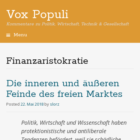
Vox Populi
Kommentare zu Politik, Wirtschaft, Technik & Gesellschaft
Menu
Skip
to
content
Finanzaristokratie
Die inneren und äußeren
Feinde des freien Marktes
Posted
22. Mai 2018
by
slorz
Politik, Wirtschaft und Wissenschaft haben
protektionistische und antiliberale
Tendenzen befördert, weil sie schädliche