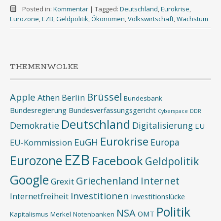
Posted in:
Kommentar
|
Tagged:
Deutschland
,
Eurokrise
,
Eurozone
,
EZB
,
Geldpolitik
,
Ökonomen
,
Volkswirtschaft
,
Wachstum
THEMENWOLKE
Brüssel
Apple
Athen
Berlin
Bundesbank
Bundesregierung
Bundesverfassungsgericht
Cyberspace
DDR
Deutschland
Demokratie
Digitalisierung
EU
Eurokrise
EuGH
Europa
EU-Kommission
EZB
Eurozone
Facebook
Geldpolitik
Google
Griechenland
Internet
Grexit
Investitionen
Internetfreiheit
Investitionslücke
Politik
NSA
OMT
Kapitalismus
Merkel
Notenbanken