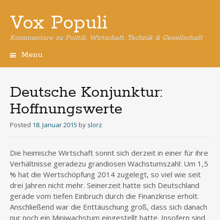
Vox Populi
Kommentare zu Politik, Wirtschaft, Technik & Gesellschaft
Menu
Skip
to
content
Deutsche Konjunktur:
Hoffnungswerte
Posted
18. Januar 2015
by
slorz
Die heimische Wirtschaft sonnt sich derzeit in einer für ihre
Verhältnisse geradezu grandiosen Wachstumszahl: Um 1,5
% hat die Wertschöpfung 2014 zugelegt, so viel wie seit
drei Jahren nicht mehr. Seinerzeit hatte sich Deutschland
gerade vom tiefen Einbruch durch die Finanzkrise erholt.
Anschließend war die Enttäuschung groß, dass sich danach
nur noch ein Miniwachstum eingestellt hatte. Insofern sind