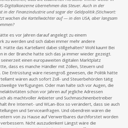
US-Digitalkonzerne übernehmen das Steuer. Auch in der
t in der Finanzindustrie und sogar der Geldpolitik (Stichwort:
jetzt wachen die Kartellwächter auf — in den USA, aber langsam
 kommen?
hätte es vor Jahren darauf angelegt zu einem
rk zu werden und sich dabei immer mehr andere
t. Hätte das Kartellamt dabei stillgehalten? Wohl kaum! Bei
 in der Branche hatte sich das ja immer wieder gezeigt.
seinerzeit einen europaweiten digitalen Marktplatz
te, dass es manche Händler mit Zöllen, Steuern und
 Die Entrüstung wäre riesengroß gewesen, die Politik hätte
tellamt wären auch sofort Zoll- und Steuerbehörden tätig
stweilige Verfügungen. Oder man halte sich vor Augen, die
laktivitäten schon vor Jahren auf jegliche Adressen
ich als machtvoller Anbieter und Suchmaschinenbetreiber
halt ihre Internet- und WLan-Box so verändert, dass sie auch
ellungen und Serviceanfragen. Und obendrein wären die
beitern von zu Hause auf Verwertbares durchforstet worden
 verbessern. Nicht auszudenken! Längst wäre die