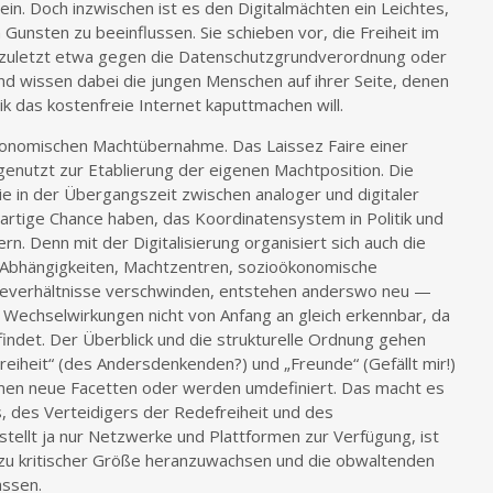
n. Doch inzwischen ist es den Digitalmächten ein Leichtes,
 Gunsten zu beeinflussen. Sie schieben vor, die Freiheit im
en zuletzt etwa gegen die Datenschutzgrundverordnung oder
 wissen dabei die jungen Menschen auf ihrer Seite, denen
ik das kostenfreie Internet kaputtmachen will.
 ökonomischen Machtübernahme. Das Laissez Faire einer
sgenutzt zur Etablierung der eigenen Machtposition. Die
ie in der Übergangszeit zwischen analoger und digitaler
gartige Chance haben, das Koordinatensystem in Politik und
n. Denn mit der Digitalisierung organisiert sich auch die
. Abhängigkeiten, Machtzentren, sozioökonomische
fteverhältnisse verschwinden, entstehen anderswo neu —
Wechselwirkungen nicht von Anfang an gleich erkennbar, da
findet. Der Überblick und die strukturelle Ordnung gehen
Freiheit“ (des Andersdenkenden?) und „Freunde“ (Gefällt mir!)
en neue Facetten oder werden umdefiniert. Das macht es
s, des Verteidigers der Redefreiheit und des
tellt ja nur Netzwerke und Plattformen zur Verfügung, ist
h) zu kritischer Größe heranzuwachsen und die obwaltenden
assen.