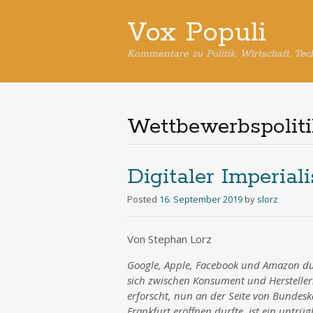
Vox Populi
Kommentare zu Politik, Wirtschaft, Tec
Wettbewerbspolit
Digitaler Imperial
Posted
16. September 2019
by
slorz
Von Stephan Lorz
Google, Apple, Facebook und Amazon du
sich zwischen Konsument und Hersteller
erforscht, nun an der Seite von Bundesk
Frankfurt eröffnen durfte, ist ein untrüg