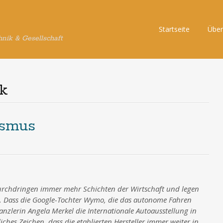
Skip
Startseite
Über
hnik & Gesellschaft
to
content
ik
ismus
rchdringen immer mehr Schichten der Wirtschaft und legen
. Dass die Google-Tochter Wymo, die das autonome Fahren
anzlerin Angela Merkel die Internationale Autoausstellung in
liches Zeichen, dass die etablierten Hersteller immer weiter in