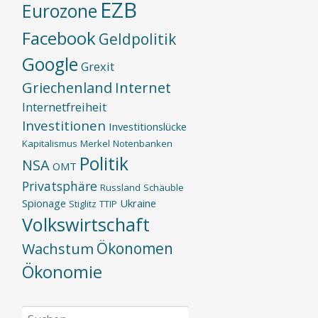
EZB
Eurozone
Facebook
Geldpolitik
Google
Grexit
Griechenland
Internet
Internetfreiheit
Investitionen
Investitionslücke
Kapitalismus
Merkel
Notenbanken
Politik
NSA
OMT
Privatsphäre
Russland
Schäuble
Spionage
Ukraine
Stiglitz
TTIP
Volkswirtschaft
Ökonomen
Wachstum
Ökonomie
Suchen