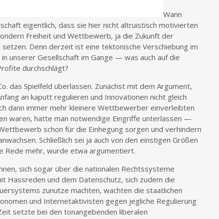
Wann
schaft eigentlich, dass sie hier nicht altruistisch motivierten
sondern Freiheit und Wettbewerb, ja die Zukunft der
 setzen. Denn derzeit ist eine tektonische Verschiebung im
 in unserer Gesellschaft im Gange — was auch auf die
rofite durchschlägt?
o. das Spielfeld überlassen. Zunächst mit dem Argument,
nfang an kaputt regulieren und Innovationen nicht gleich
 sich dann immer mehr kleinere Wettbewerber einverleibten
en waren, hatte man notwendige Eingriffe unterlassen —
 Wettbewerb schon für die Einhegung sorgen und verhindern
anwachsen. Schließlich sei ja auch von den einstigen Größen
e Rede mehr, wurde etwa argumentiert.
annen, sich sogar über die nationalen Rechtssysteme
t Hassreden und dem Datenschutz, sich zudem die
euersystems zunutze machten, wachten die staatlichen
konomen und Internetaktivisten gegen jegliche Regulierung
r Zeit setzte bei den tonangebenden liberalen