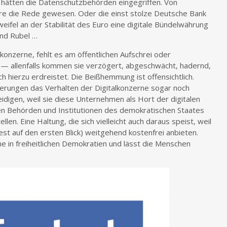
hätten die Datenschutzbehörden eingegriffen. Von
e die Rede gewesen. Oder die einst stolze Deutsche Bank
weifel an der Stabilität des Euro eine digitale Bündelwährung
und Rubel …
konzerne, fehlt es am öffentlichen Aufschrei oder
 — allenfalls kommen sie verzögert, abgeschwächt, hadernd,
 hierzu erdreistet. Die Beißhemmung ist offensichtlich.
ierungen das Verhalten der Digitalkonzerne sogar noch
idigen, weil sie diese Unternehmen als Hort der digitalen
 den Behörden und Institutionen des demokratischen Staates
len. Eine Haltung, die sich vielleicht auch daraus speist, weil
st auf den ersten Blick) weitgehend kostenfrei anbieten.
nne in freiheitlichen Demokratien und lässt die Menschen