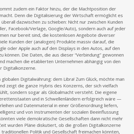
mmt zudem ein Faktor hinzu, der die Machtposition der
acht. Denn die Digitalisierung der Wirtschaft ermöglicht es
m überall dazwischen zu schieben: Nicht nur zwischen Kunden
er, Facebook/Verlage, Google/Auto), sondern auch auf jeder
men nur bereit sind, die kostenlosen Angebote diverser
ele Kunden der (analogen) Produkte massiv darauf, die
e oder Apple auch auf den Displays in den Autos, auf den
u können. Die Daten, die aus dieser “Verbindung” gewonnen
 und machen die etablierten Unternehmen abhängig von den
 Digitalkonzerne.
 globalen Digitalwährung: dem Libra! Zum Glück, möchte man
nd zeigt die ganze Hybris des Konzerns, der sich vielfach
fühlt, sondern sogar als Globalmacht versteht. Die eigene
erettenstaaten und in Schwellenländern erfolgreich wäre —
ihen und Datenmaterial in einer Größenordnung liefern,
telligenz und von Instrumenten der sozialen Beeinflussung
könnten viele demokratische Gesellschaften dann nicht mehr
Zeit wurden Pläne diskutiert, ob die großen Digitalkonzerne
raditionellen Politik und Gesellschaft freimachen könnten,