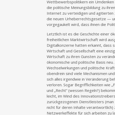
Wettbewerbspolitikern ein Umdenken ei
die politische Meinungsbildung zu ihren
Internet zu verteidigen und agitiert
die neuen Urheberrechtsgesetze — und
vorgegaukelt wird, dass ihnen die Polit
Letztlich ist es die Geschichte einer
freiheitlichen Marktwirtschaft wird au
Digitalkonzerne hatten erkannt, dass s
Wirtschaft und Gesellschaft eine einzi
Wirtschaft zu ihren Gunsten zu veränder
ökonomische und politische Basis neu
Wechselwirkungen und politische Krä
obendrein sind viele Mechanismen und 
sich alles irgendwie in Veränderung be
verloren. Sogar Begrifflichkeiten wie „
und „Recht“ (wessen Regeln?) bekomm
leicht, im Wind des Innovationstreiber
zurückgezogenen Dienstleisters (man s
nicht für deren Inhalte verantwortlic
Netzwerkeffekte für sich arbeiten zu l