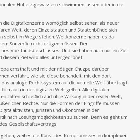
ationalen Hoheitsgewässern schwimmen lassen oder in die
ch die Digitalkonzerne womöglich selbst sehen: als neuer
laren Welt, deren Einzelstaaten und Staatenbünde sich
en selbst im Wege stehen. Weltkonzerne haben es da
vor dem Souverän rechtfertigen müssen. Der
eines Vorstandsbeschlusses. Und sie haben auch nur ein Ziel:
d diesem Ziel wird alles untergeordnet.
ropa ernsthaft und mit der nötigen Chuzpe darüber
ernen verfährt, wie sie diese behandelt, mit den dort
das analoge Rechtssystem auf die virtuelle Welt überträgt.
ich auch in der digitalen Welt gelten. Alle digitalen
tfalten schließlich auch ihre Wirkung in der realen Welt,
ßerlichen Rechte. Nur die Formen der Eingriffe müssen
igitalaktivisten, Juristen und Ökonomen in der
tik nach Lösungsmöglichkeiten zu suchen. Denn es geht um
 des Gesellschaftsvertrags.
angehen, weil es die Kunst des Kompromisses im komplexen