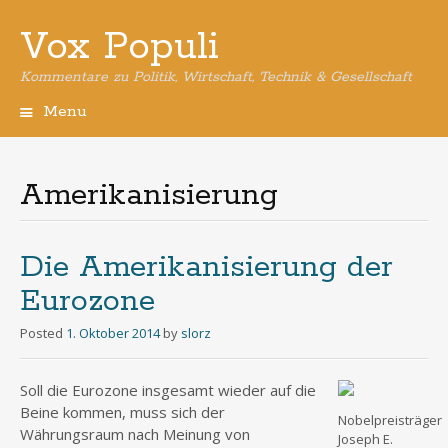
Vox Populi
Kommentare zu Politik, Wirtschaft, Technik & Gesellschaft
Menu
Skip
to
content
Amerikanisierung
Die Amerikanisierung der
Eurozone
Posted
1. Oktober 2014
by
slorz
Soll die Eurozone insgesamt wieder auf die
Beine kommen, muss sich der
Nobelpreisträger
Währungsraum nach Meinung von
Joseph E.