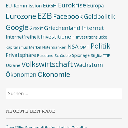
Eurokrise
EuGH
Europa
EU-Kommission
EZB
Eurozone
Facebook
Geldpolitik
Google
Griechenland
Internet
Grexit
Investitionen
Internetfreiheit
Investitionslücke
Politik
NSA
OMT
Kapitalismus
Merkel
Notenbanken
Privatsphäre
Spionage
Russland
Schäuble
Stiglitz
TTIP
Volkswirtschaft
Wachstum
Ukraine
Ökonomie
Ökonomen
Suchen
nach:
NEUESTE BEITRÄGE
Überfällig: Steuerpolitik fürs digitale Zeitalter