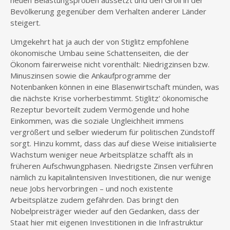
neuen Belastungsproben aussetzt und den Groll in der
Bevölkerung gegenüber dem Verhalten anderer Länder
steigert.
Umgekehrt hat ja auch der von Stiglitz empfohlene
ökonomische Umbau seine Schattenseiten, die der
Ökonom fairerweise nicht vorenthält: Niedrigzinsen bzw.
Minuszinsen sowie die Ankaufprogramme der
Notenbanken können in eine Blasenwirtschaft münden, was
die nächste Krise vorherbestimmt. Stiglitz‘ ökonomische
Rezeptur bevorteilt zudem Vermögende und hohe
Einkommen, was die soziale Ungleichheit immens
vergrößert und selber wiederum für politischen Zündstoff
sorgt. Hinzu kommt, dass das auf diese Weise initialisierte
Wachstum weniger neue Arbeitsplätze schafft als in
früheren Aufschwungphasen. Niedrigste Zinsen verführen
nämlich zu kapitalintensiven Investitionen, die nur wenige
neue Jobs hervorbringen – und noch existente
Arbeitsplätze zudem gefährden. Das bringt den
Nobelpreisträger wieder auf den Gedanken, dass der
Staat hier mit eigenen Investitionen in die Infrastruktur