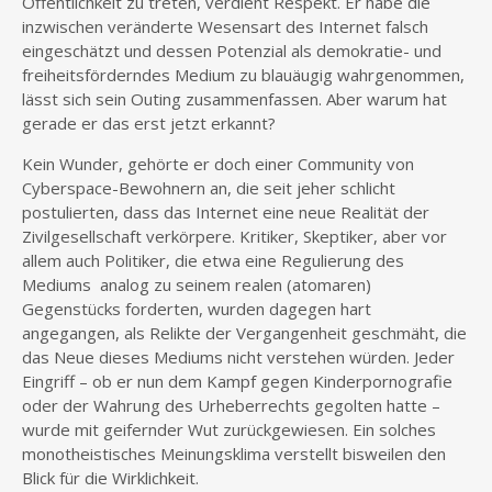
Öffentlichkeit zu treten, verdient Respekt. Er habe die
inzwischen veränderte Wesensart des Internet falsch
eingeschätzt und dessen Potenzial als demokratie- und
freiheitsförderndes Medium zu blauäugig wahrgenommen,
lässt sich sein Outing zusammenfassen. Aber warum hat
gerade er das erst jetzt erkannt?
Kein Wunder, gehörte er doch einer Community von
Cyberspace-Bewohnern an, die seit jeher schlicht
postulierten, dass das Internet eine neue Realität der
Zivilgesellschaft verkörpere. Kritiker, Skeptiker, aber vor
allem auch Politiker, die etwa eine Regulierung des
Mediums analog zu seinem realen (atomaren)
Gegenstücks forderten, wurden dagegen hart
angegangen, als Relikte der Vergangenheit geschmäht, die
das Neue dieses Mediums nicht verstehen würden. Jeder
Eingriff – ob er nun dem Kampf gegen Kinderpornografie
oder der Wahrung des Urheberrechts gegolten hatte –
wurde mit geifernder Wut zurückgewiesen. Ein solches
monotheistisches Meinungsklima verstellt bisweilen den
Blick für die Wirklichkeit.