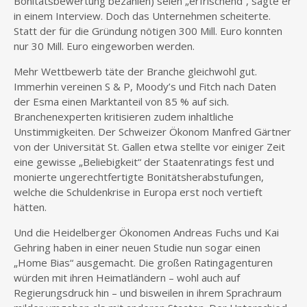
Bonitätsbewertung bezahlen) seien „erfrischend“, sagte er
in einem Interview. Doch das Unternehmen scheiterte.
Statt der für die Gründung nötigen 300 Mill. Euro konnten
nur 30 Mill. Euro eingeworben werden.
Mehr Wettbewerb täte der Branche gleichwohl gut.
Immerhin vereinen S & P, Moody’s und Fitch nach Daten
der Esma einen Marktanteil von 85 % auf sich.
Branchenexperten kritisieren zudem inhaltliche
Unstimmigkeiten. Der Schweizer Ökonom Manfred Gärtner
von der Universität St. Gallen etwa stellte vor einiger Zeit
eine gewisse „Beliebigkeit“ der Staatenratings fest und
monierte ungerechtfertigte Bonitätsherabstufungen,
welche die Schuldenkrise in Europa erst noch vertieft
hätten.
Und die Heidelberger Ökonomen Andreas Fuchs und Kai
Gehring haben in einer neuen Studie nun sogar einen
„Home Bias“ ausgemacht. Die großen Ratingagenturen
würden mit ihren Heimatländern – wohl auch auf
Regierungsdruck hin – und bisweilen in ihrem Sprachraum