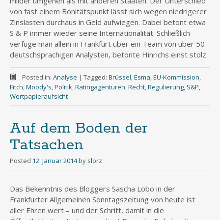
milder umgehen als mit anderen Staaten. Der Unterschied
von fast einem Bonitätspunkt lässt sich wegen niedrigerer
Zinslasten durchaus in Geld aufwiegen. Dabei betont etwa
S & P immer wieder seine Internationalität. Schließlich
verfüge man allein in Frankfurt über ein Team von über 50
deutschsprachigen Analysten, betonte Hinrichs einst stolz.
Posted in:
Analyse
|
Tagged:
Brüssel
,
Esma
,
EU-Kommission
,
Fitch
,
Moody's
,
Politik
,
Ratingagenturen
,
Recht
,
Regulierung
,
S&P
,
Wertpapieraufsicht
Auf dem Boden der
Tatsachen
Posted
12. Januar 2014
by
slorz
Das Bekenntnis des Bloggers Sascha Lobo in der
Frankfurter Allgemeinen Sonntagszeitung von heute ist
aller Ehren wert – und der Schritt, damit in die