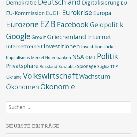
Deutschland
Demokratie
Digitalisierung
EU
Eurokrise
EuGH
Europa
EU-Kommission
EZB
Eurozone
Facebook
Geldpolitik
Google
Griechenland
Internet
Grexit
Investitionen
Internetfreiheit
Investitionslücke
Politik
NSA
OMT
Kapitalismus
Merkel
Notenbanken
Privatsphäre
Spionage
Russland
Schäuble
Stiglitz
TTIP
Volkswirtschaft
Wachstum
Ukraine
Ökonomie
Ökonomen
Suchen
nach:
NEUESTE BEITRÄGE