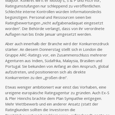
Maijoor. Konkret wirft er Moody’s, S & P und Fitch vor,
Ratingumstufungen nur schleppend zu veröffentlichen.
Schlechte interne Kontrollen würden Informationslecks
begünstigen. Personal und Ressourcen seien bei
Ratingbewertungen „nicht aufgabenadäquat eingesetzt
worden“. Die Behörde verlangt, dass von ihr verordnete
Auflagen nun bis Ende Januar umgesetzt werden.
Aber auch innerhalb der Branche wird der Konkurrenzdruck
stärker. An diesem Donnerstag stellt sich in London die
Gruppe ARC-Ratings vor, ein Zusammenschluss mehrerer
Agenturen aus Indien, Südafrika, Malaysia, Brasilien und
Portugal. Sie bekunden von Anfang an den Anspruch, global
aufzutreten, und positionieren sich als direkte
Konkurrenten zu den „großen drei“.
Etwas weniger ambitioniert war einst das Vorhaben, eine
ureigene europäische Ratingagentur zu gründen. Auch Ex-S
& Pler Hinrichs brachte dem Plan Sympathie entgegen.
Mehr Wettbewerb und ein anderer Ansatz (statt der
Ratingkunden sollten die Investoren die