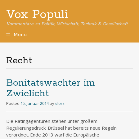
Vox Populi
Kommentare zu Politik, Wirtschaft, Technik & Gesellschaft
Menu
Skip
to
content
Recht
Bonitätswächter im
Zwielicht
Posted
15. Januar 2014
by
slorz
Die Ratingagenturen stehen unter großem
Regulierungsdruck. Brüssel hat bereits neue Regeln
verordnet. Ende 2013 warf die Europäische