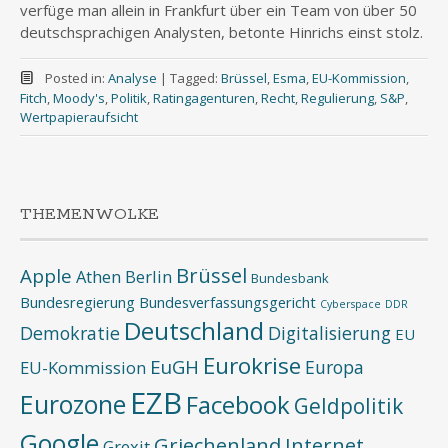
verfüge man allein in Frankfurt über ein Team von über 50
deutschsprachigen Analysten, betonte Hinrichs einst stolz.
Posted in:
Analyse
|
Tagged:
Brüssel
,
Esma
,
EU-Kommission
,
Fitch
,
Moody's
,
Politik
,
Ratingagenturen
,
Recht
,
Regulierung
,
S&P
,
Wertpapieraufsicht
THEMENWOLKE
Brüssel
Apple
Athen
Berlin
Bundesbank
Bundesregierung
Bundesverfassungsgericht
Cyberspace
DDR
Deutschland
Demokratie
Digitalisierung
EU
Eurokrise
EuGH
Europa
EU-Kommission
EZB
Eurozone
Facebook
Geldpolitik
Google
Griechenland
Internet
Grexit