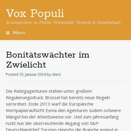
Vox Populi
Kommentare zu Politik, Wirtschaft, Technik & Gesellschaft
Menu
Skip
to
content
Bonitätswächter im
Zwielicht
Posted
15. Januar 2014
by
slorz
Die Ratingagenturen stehen unter großem
Regulierungsdruck. Brüssel hat bereits neue Regeln
verordnet. Ende 2013 warf die Europäische
Wertpapieraufsicht Esma den Agenturen zudem schwere
Mängel bei der Arbeitsweise vor. Und zum Jahresanfang
rückt nun der überraschende Abgang von S&P-
Deutschlandchef Torsten Hinrichs die Branche erneut in