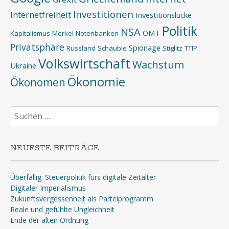
Investitionen
Internetfreiheit
Investitionslücke
Politik
NSA
OMT
Kapitalismus
Merkel
Notenbanken
Privatsphäre
Spionage
Russland
Schäuble
Stiglitz
TTIP
Volkswirtschaft
Wachstum
Ukraine
Ökonomie
Ökonomen
Suchen
nach:
NEUESTE BEITRÄGE
Überfällig: Steuerpolitik fürs digitale Zeitalter
Digitaler Imperialismus
Zukunftsvergessenheit als Parteiprogramm
Reale und gefühlte Ungleichheit
Ende der alten Ordnung