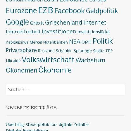
EZB
Eurozone
Facebook
Geldpolitik
Google
Griechenland
Internet
Grexit
Investitionen
Internetfreiheit
Investitionslücke
Politik
NSA
OMT
Kapitalismus
Merkel
Notenbanken
Privatsphäre
Spionage
Russland
Schäuble
Stiglitz
TTIP
Volkswirtschaft
Wachstum
Ukraine
Ökonomie
Ökonomen
Suchen
nach:
NEUESTE BEITRÄGE
Überfällig: Steuerpolitik fürs digitale Zeitalter
Digitaler Imperialismus