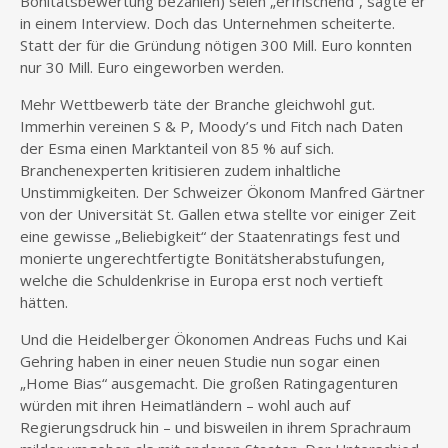
Bonitätsbewertung bezahlen) seien „erfrischend“, sagte er
in einem Interview. Doch das Unternehmen scheiterte.
Statt der für die Gründung nötigen 300 Mill. Euro konnten
nur 30 Mill. Euro eingeworben werden.
Mehr Wettbewerb täte der Branche gleichwohl gut.
Immerhin vereinen S & P, Moody’s und Fitch nach Daten
der Esma einen Marktanteil von 85 % auf sich.
Branchenexperten kritisieren zudem inhaltliche
Unstimmigkeiten. Der Schweizer Ökonom Manfred Gärtner
von der Universität St. Gallen etwa stellte vor einiger Zeit
eine gewisse „Beliebigkeit“ der Staatenratings fest und
monierte ungerechtfertigte Bonitätsherabstufungen,
welche die Schuldenkrise in Europa erst noch vertieft
hätten.
Und die Heidelberger Ökonomen Andreas Fuchs und Kai
Gehring haben in einer neuen Studie nun sogar einen
„Home Bias“ ausgemacht. Die großen Ratingagenturen
würden mit ihren Heimatländern – wohl auch auf
Regierungsdruck hin – und bisweilen in ihrem Sprachraum