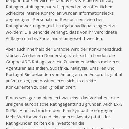
Maijoor. Konkret wirft er Moody’s, S & P und Fitch vor,
Ratingumstufungen nur schleppend zu veröffentlichen.
Schlechte interne Kontrollen würden Informationslecks
begünstigen. Personal und Ressourcen seien bei
Ratingbewertungen „nicht aufgabenadäquat eingesetzt
worden“. Die Behörde verlangt, dass von ihr verordnete
Auflagen nun bis Ende Januar umgesetzt werden.
Aber auch innerhalb der Branche wird der Konkurrenzdruck
stärker. An diesem Donnerstag stellt sich in London die
Gruppe ARC-Ratings vor, ein Zusammenschluss mehrerer
Agenturen aus Indien, Südafrika, Malaysia, Brasilien und
Portugal. Sie bekunden von Anfang an den Anspruch, global
aufzutreten, und positionieren sich als direkte
Konkurrenten zu den „großen drei“.
Etwas weniger ambitioniert war einst das Vorhaben, eine
ureigene europäische Ratingagentur zu gründen. Auch Ex-S
& Pler Hinrichs brachte dem Plan Sympathie entgegen.
Mehr Wettbewerb und ein anderer Ansatz (statt der
Ratingkunden sollten die Investoren die