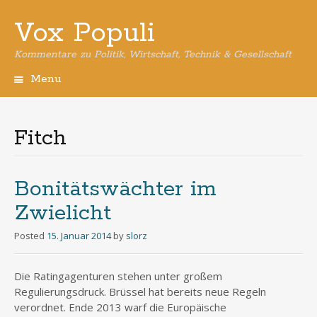
Vox Populi
Kommentare zu Politik, Wirtschaft, Technik & Gesellschaft
Menu
Skip
to
content
Fitch
Bonitätswächter im
Zwielicht
Posted
15. Januar 2014
by
slorz
Die Ratingagenturen stehen unter großem
Regulierungsdruck. Brüssel hat bereits neue Regeln
verordnet. Ende 2013 warf die Europäische