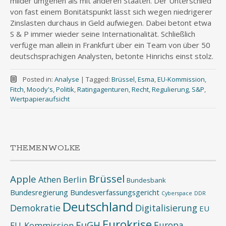
milder umgehen als mit anderen Staaten. Der Unterschied
von fast einem Bonitätspunkt lässt sich wegen niedrigerer
Zinslasten durchaus in Geld aufwiegen. Dabei betont etwa
S & P immer wieder seine Internationalität. Schließlich
verfüge man allein in Frankfurt über ein Team von über 50
deutschsprachigen Analysten, betonte Hinrichs einst stolz.
Posted in:
Analyse
|
Tagged:
Brüssel
,
Esma
,
EU-Kommission
,
Fitch
,
Moody's
,
Politik
,
Ratingagenturen
,
Recht
,
Regulierung
,
S&P
,
Wertpapieraufsicht
THEMENWOLKE
Brüssel
Apple
Athen
Berlin
Bundesbank
Bundesregierung
Bundesverfassungsgericht
Cyberspace
DDR
Deutschland
Demokratie
Digitalisierung
EU
Eurokrise
EuGH
Europa
EU-Kommission