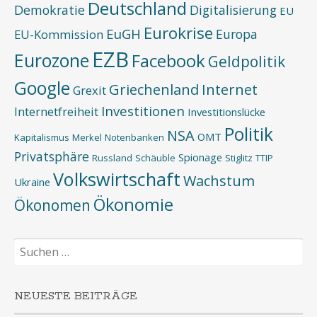
Deutschland
Demokratie
Digitalisierung
EU
Eurokrise
EuGH
Europa
EU-Kommission
EZB
Eurozone
Facebook
Geldpolitik
Google
Griechenland
Internet
Grexit
Investitionen
Internetfreiheit
Investitionslücke
Politik
NSA
OMT
Kapitalismus
Merkel
Notenbanken
Privatsphäre
Spionage
Russland
Schäuble
Stiglitz
TTIP
Volkswirtschaft
Wachstum
Ukraine
Ökonomie
Ökonomen
Suchen
nach:
NEUESTE BEITRÄGE