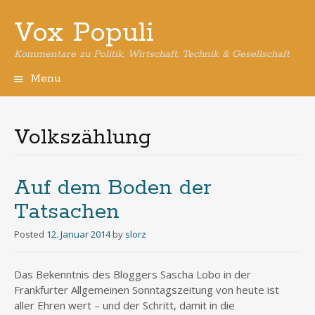
Vox Populi
Kommentare zu Politik, Wirtschaft, Technik & Gesellschaft
Menu
Skip
to
content
Volkszählung
Auf dem Boden der
Tatsachen
Posted
12. Januar 2014
by
slorz
Das Bekenntnis des Bloggers Sascha Lobo in der
Frankfurter Allgemeinen Sonntagszeitung von heute ist
aller Ehren wert – und der Schritt, damit in die