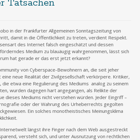
r Tatsachen
obo in der Frankfurter Allgemeinen Sonntagszeitung von
ritt, damit in die Öffentlichkeit zu treten, verdient Respekt.
sensart des Internet falsch eingeschätzt und dessen
itsförderndes Medium zu blauäugig wahrgenommen, lässt sich
um hat gerade er das erst jetzt erkannt?
ommunity von Cyberspace-Bewohnern an, die seit jeher
 eine neue Realität der Zivilgesellschaft verkörpere. Kritiker,
ker, die etwa eine Regulierung des Mediums analog zu seinem
ten, wurden dagegen hart angegangen, als Relikte der
e dieses Mediums nicht verstehen würden. Jeder Eingriff –
nografie oder der Wahrung des Urheberrechts gegolten
ückgewiesen. Ein solches monotheistisches Meinungsklima
lichkeit.
Internetwelt längst ihre Finger nach dem Web ausgestreckt
sparend, versteht sich, und unter Ausnutzung von rechtlichen