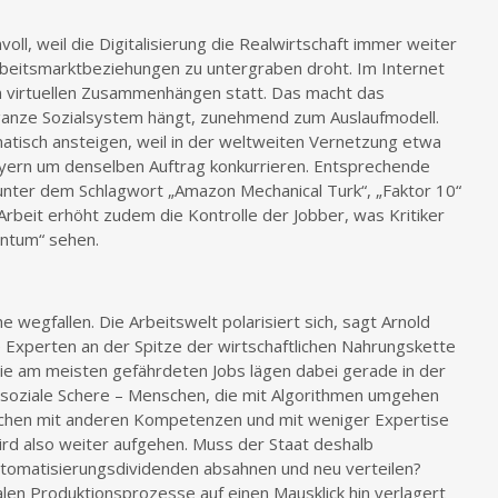
oll, weil die Digitalisierung die Realwirtschaft immer weiter
beitsmarktbeziehungen zu untergraben droht. Im Internet
n virtuellen Zusammenhängen statt. Das macht das
ganze Sozialsystem hängt, zunehmend zum Auslaufmodell.
atisch ansteigen, weil in der weltweiten Vernetzung etwa
ern um denselben Auftrag konkurrieren. Entsprechende
unter dem Schlagwort „Amazon Mechanical Turk“, „Faktor 10“
 Arbeit erhöht zudem die Kontrolle der Jobber, was Kritiker
ventum“ sehen.
 wegfallen. Die Arbeitswelt polarisiert sich, sagt Arnold
e Experten an der Spitze der wirtschaftlichen Nahrungskette
ie am meisten gefährdeten Jobs lägen dabei gerade in der
soziale Schere – Menschen, die mit Algorithmen umgehen
schen mit anderen Kompetenzen und mit weniger Expertise
d also weiter aufgehen. Muss der Staat deshalb
utomatisierungsdividenden absahnen und neu verteilen?
italen Produktionsprozesse auf einen Mausklick hin verlagert