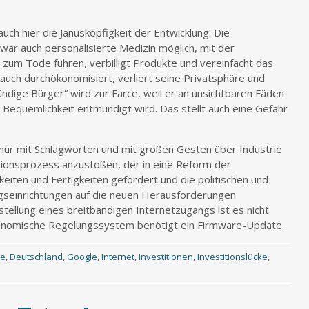
auch hier die Janusköpfigkeit der Entwicklung: Die
ar auch personalisierte Medizin möglich, mit der
 zum Tode führen, verbilligt Produkte und vereinfacht das
auch durchökonomisiert, verliert seine Privatsphäre und
ndige Bürger“ wird zur Farce, weil er an unsichtbaren Fäden
 Bequemlichkeit entmündigt wird. Das stellt auch eine Gefahr
cht nur mit Schlagworten und mit großen Gesten über Industrie
sionsprozess anzustoßen, der in eine Reform der
keiten und Fertigkeiten gefördert und die politischen und
ungseinrichtungen auf die neuen Herausforderungen
stellung eines breitbandigen Internetzugangs ist es nicht
konomische Regelungssystem benötigt ein Firmware-Update.
ce
,
Deutschland
,
Google
,
Internet
,
Investitionen
,
Investitionslücke
,