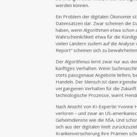
werden können.
Ein Problem der digitalen Ökonomie ste
Datensätzen dar. Zwar scheinen die D
haben, wenn Algorithmen etwa schon a
Wahrscheinlichkeit etwa für die Kündigu
vielen Ländern zudem auf die Analyse 
Report“ scheinen sich zu bewahrheiten
Der Algorithmus lernt zwar nur aus de
künftiges Verhalten. Wenn Suchmaschin
stets passgenaue Angebote liefern, b
Handeln. Der Mensch ist dann irgendw
vergangenen Verhalten für die Zukunft 
technologische Prozesse, warnt Hendri
Nach Ansicht von KI-Expertin Yvonne H
verloren – und zwar an US-amerikani
Geheimdienste wie die NSA. Und schon
sich aus der digitalen Welt zurückzuzi
Krankenversicherung ihre Prämien scho