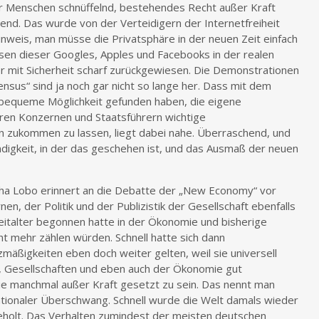
der Menschen schnüffelnd, bestehendes Recht außer Kraft
nd. Das wurde von der Verteidigern der Internetfreiheit
eis, man müsse die Privatsphäre in der neuen Zeit einfach
isen dieser Googles, Apples und Facebooks in der realen
r mit Sicherheit scharf zurückgewiesen. Die Demonstrationen
nsus“ sind ja noch gar nicht so lange her. Dass mit dem
 bequeme Möglichkeit gefunden haben, die eigene
ren Konzernen und Staatsführern wichtige
n zukommen zu lassen, liegt dabei nahe. Überraschend, und
ndigkeit, in der das geschehen ist, und das Ausmaß der neuen
ha Lobo erinnert an die Debatte der „New Economy“ vor
nen, der Politik und der Publizistik der Gesellschaft ebenfalls
eitalter begonnen hatte in der Ökonomie und bisherige
ht mehr zählen würden. Schnell hatte sich dann
zmäßigkeiten eben doch weiter gelten, weil sie universell
, Gesellschaften und eben auch der Ökonomie gut
ie manchmal außer Kraft gesetzt zu sein. Das nennt man
ationaler Überschwang. Schnell wurde die Welt damals wieder
holt. Das Verhalten zumindest der meisten deutschen