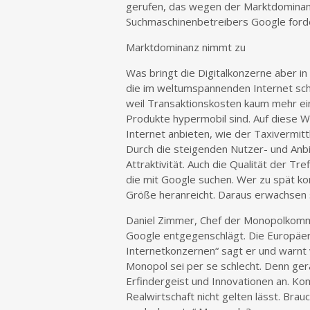
gerufen, das wegen der Marktdominan
Suchmaschinenbetreibers Google forde
Marktdominanz nimmt zu
Was bringt die Digitalkonzerne aber in
die im weltumspannenden Internet schne
weil Transaktionskosten kaum mehr e
Produkte hypermobil sind. Auf diese 
Internet anbieten, wie der Taxivermit
Durch die steigenden Nutzer- und Anbi
Attraktivität. Auch die Qualität der Tr
die mit Google suchen. Wer zu spät komm
Größe heranreicht. Daraus erwachsen s
Daniel Zimmer, Chef der Monopolkommis
Google entgegenschlägt. Die Europäer 
Internetkonzernen“ sagt er und warnt 
Monopol sei per se schlecht. Denn ger
Erfindergeist und Innovationen an. Ko
Realwirtschaft nicht gelten lässt. Bra