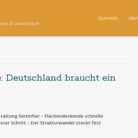
Skip
Startseite
Über
hnik & Gesellschaft
to
content
: Deutschland braucht ein
estaltung hinterher – Flächendeckende schnelle
ster Schritt – Der Strukturwandel steckt fest