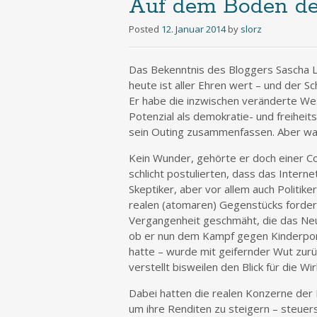
Auf dem Boden de
Posted
12. Januar 2014
by
slorz
Das Bekenntnis des Bloggers Sascha L
heute ist aller Ehren wert – und der Sch
Er habe die inzwischen veränderte We
Potenzial als demokratie- und freihe
sein Outing zusammenfassen. Aber war
Kein Wunder, gehörte er doch einer C
schlicht postulierten, dass das Internet
Skeptiker, aber vor allem auch Politi
realen (atomaren) Gegenstücks forder
Vergangenheit geschmäht, die das Neu
ob er nun dem Kampf gegen Kinderpor
hatte – wurde mit geifernder Wut zur
verstellt bisweilen den Blick für die Wirk
Dabei hatten die realen Konzerne der 
um ihre Renditen zu steigern – steuer