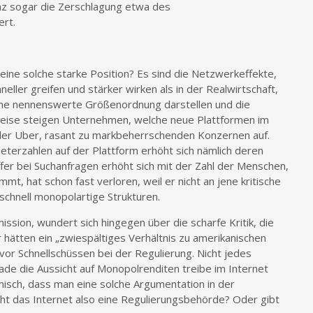
z sogar die Zerschlagung etwa des
rt.
 eine solche starke Position? Es sind die Netzwerkeffekte,
ller greifen und stärker wirken als in der Realwirtschaft,
ine nennenswerte Größenordnung darstellen und die
Weise steigen Unternehmen, welche neue Plattformen im
tler Uber, rasant zu markbeherrschenden Konzernen auf.
eterzahlen auf der Plattform erhöht sich nämlich deren
effer bei Suchanfragen erhöht sich mit der Zahl der Menschen,
t, hat schon fast verloren, weil er nicht an jene kritische
chnell monopolartige Strukturen.
sion, wundert sich hingegen über die scharfe Kritik, die
hätten ein „zwiespältiges Verhältnis zu amerikanischen
vor Schnellschüssen bei der Regulierung. Nicht jedes
ade die Aussicht auf Monopolrenditen treibe im Internet
misch, dass man eine solche Argumentation in der
ucht das Internet also eine Regulierungsbehörde? Oder gibt