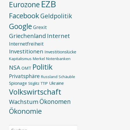
EZB
Eurozone
Facebook
Geldpolitik
Google
Grexit
Griechenland
Internet
Internetfreiheit
Investitionen
Investitionslücke
Kapitalismus
Merkel
Notenbanken
Politik
NSA
OMT
Privatsphäre
Russland
Schäuble
Spionage
Ukraine
Stiglitz
TTIP
Volkswirtschaft
Ökonomen
Wachstum
Ökonomie
Suchen