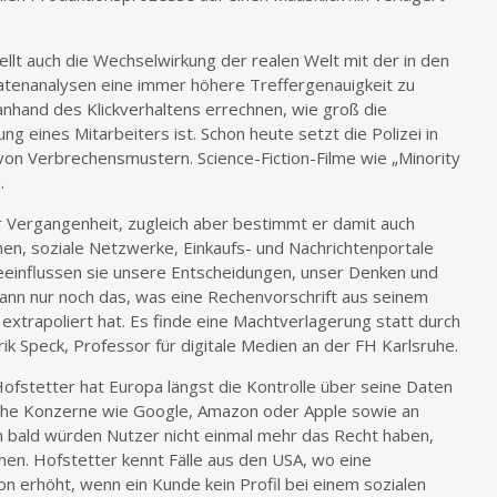
llt auch die Wechselwirkung der realen Welt mit der in den
atenanalysen eine immer höhere Treffergenauigkeit zu
nhand des Klickverhaltens errechnen, wie groß die
ng eines Mitarbeiters ist. Schon heute setzt die Polizei in
von Verbrechensmustern. Science-Fiction-Filme wie „Minority
.
r Vergangenheit, zugleich aber bestimmt er damit auch
en, soziale Netzwerke, Einkaufs- und Nachrichtenportale
eeinflussen sie unsere Entscheidungen, unser Denken und
ann nur noch das, was eine Rechenvorschrift aus seinem
extrapoliert hat. Es finde eine Machtverlagerung statt durch
k Speck, Professor für digitale Medien an der FH Karlsruhe.
ofstetter hat Europa längst die Kontrolle über seine Daten
sche Konzerne wie Google, Amazon oder Apple sowie an
 bald würden Nutzer nicht einmal mehr das Recht haben,
ehen. Hofstetter kennt Fälle aus den USA, wo eine
n erhöht, wenn ein Kunde kein Profil bei einem sozialen