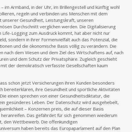
– im Armband, in der Uhr, im Brillengestell und künftig wohl
okollieren, regeln und verbinden uns Menschen mit dem
it unserer Gesundheit, Leistungskraft, unseren
ösen Durchschnitt verglichen werden. Die Digitalisierung
 Life-Logging zum Ausdruck kommt, hat aber nicht nur
d, sondern in ihrer Formenvielfalt auch das Potenzial, die
utionen und die ökonomische Basis völlig zu verändern. Die
n nach dem Wesen und dem Ziel des Wirtschaftens auf, nach
turen und dem Schutz der Privatsphäre. Zugleich geschieht
 mit der demokratisch verfasste Gesellschaften kaum
 dass schon jetzt Versicherungen ihren Kunden besonders
ch bereiterklären, ihre Gesundheit und sportliche Aktivitäten
Die einen sprechen von einer Gesundheitsdiktatur, die
 ein gesünderes Leben. Der Datenschutz wird ausgehebelt,
quemlichkeit – Konzernen preis, die auf dieser Basis
n heranreifen. Das gefährdet für sich genommen wiederum
t, den Wettbewerb. Die offenkundigen
universum haben bereits das Europaparlament auf den Plan