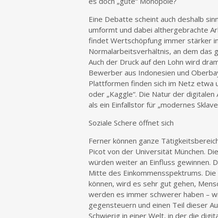
es doch „gute“ Monopole?
Eine Debatte scheint auch deshalb sinnv
umformt und dabei althergebrachte Ar
findet Wertschöpfung immer stärker i
Normalarbeitsverhältnis, an dem das 
Auch der Druck auf den Lohn wird dram
Bewerber aus Indonesien und Oberbay
Plattformen finden sich im Netz etwa 
oder „Kaggle“. Die Natur der digitalen
als ein Einfallstor für „modernes Skla
Soziale Schere öffnet sich
Ferner können ganze Tätigkeitsbereiche
Picot von der Universität München. Di
würden weiter an Einfluss gewinnen. D
Mitte des Einkommensspektrums. Die 
können, wird es sehr gut gehen, Men
werden es immer schwerer haben – wir
gegensteuern und einen Teil dieser A
Schwierig in einer Welt, in der die dig