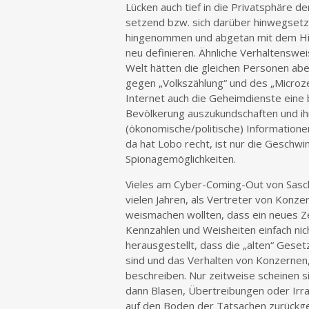
Lücken auch tief in die Privatsphäre 
setzend bzw. sich darüber hinwegsetze
hingenommen und abgetan mit dem Hinw
neu definieren. Ähnliche Verhaltenswe
Welt hätten die gleichen Personen abe
gegen „Volkszählung“ und des „Microze
Internet auch die Geheimdienste eine
Bevölkerung auszukundschaften und ih
(ökonomische/politische) Informatione
da hat Lobo recht, ist nur die Geschwi
Spionagemöglichkeiten.
Vieles am Cyber-Coming-Out von Sasc
vielen Jahren, als Vertreter von Konzer
weismachen wollten, dass ein neues Z
Kennzahlen und Weisheiten einfach nic
herausgestellt, dass die „alten“ Geset
sind und das Verhalten von Konzernen
beschreiben. Nur zeitweise scheinen s
dann Blasen, Übertreibungen oder Irr
auf den Boden der Tatsachen zurückge