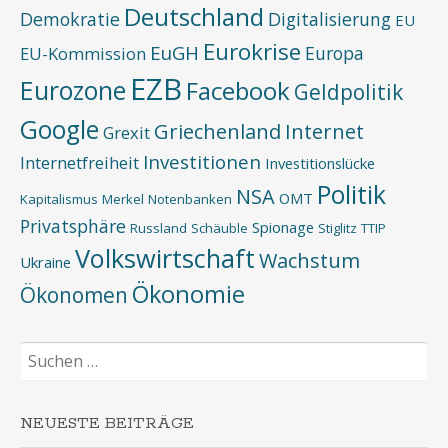
Deutschland
Demokratie
Digitalisierung
EU
Eurokrise
EuGH
Europa
EU-Kommission
EZB
Eurozone
Facebook
Geldpolitik
Google
Griechenland
Internet
Grexit
Investitionen
Internetfreiheit
Investitionslücke
Politik
NSA
OMT
Kapitalismus
Merkel
Notenbanken
Privatsphäre
Spionage
Russland
Schäuble
Stiglitz
TTIP
Volkswirtschaft
Wachstum
Ukraine
Ökonomie
Ökonomen
Suchen
nach:
NEUESTE BEITRÄGE