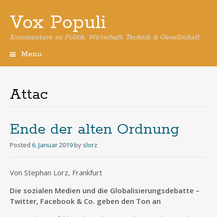
Vox Populi
Kommentare zu Politik, Wirtschaft, Technik & Gesellschaft
Menu
Skip
to
content
Attac
Ende der alten Ordnung
Posted
6. Januar 2019
by
slorz
Von Stephan Lorz, Frankfurt
Die sozialen Medien und die Globalisierungsdebatte –
Twitter, Facebook & Co. geben den Ton an