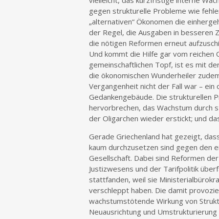
vielleicht, das kurzfristige interne W
gegen strukturelle Probleme wie fehle
„alternativen“ Ökonomen die einherg
der Regel, die Ausgaben in besseren Z
die nötigen Reformen erneut aufzusc
Und kommt die Hilfe gar vom reichen 
gemeinschaftlichen Topf, ist es mit der
die ökonomischen Wunderheiler zudem e
Vergangenheit nicht der Fall war – ein 
Gedankengebäude. Die strukturellen 
hervorbrechen, das Wachstum durch s
der Oligarchen wieder erstickt; und da
Gerade Griechenland hat gezeigt, das
kaum durchzusetzen sind gegen den ein
Gesellschaft. Dabei sind Reformen der
Justizwesens und der Tarifpolitik über
stattfanden, weil sie Ministerialbürok
verschleppt haben. Die damit provozier
wachstumstötende Wirkung von Struktu
Neuausrichtung und Umstrukturierung e