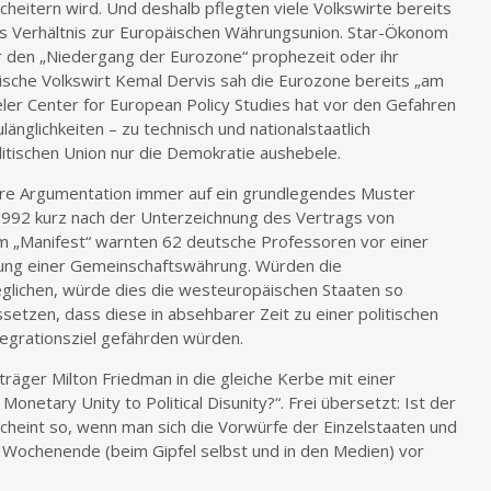
heitern wird. Und deshalb pflegten viele Volkswirte bereits
hes Verhältnis zur Europäischen Währungsunion. Star-Ökonom
r den „Niedergang der Eurozone“ prophezeit oder ihr
kische Volkswirt Kemal Dervis sah die Eurozone bereits „am
er Center for European Policy Studies hat vor den Gefahren
änglichkeiten – zu technisch und nationalstaatlich
itischen Union nur die Demokratie aushebele.
ihre Argumentation immer auf ein grundlegendes Muster
992 kurz nach der Unterzeichnung des Vertrags von
m „Manifest“ warnten 62 deutsche Professoren vor einer
rung einer Gemeinschaftswährung. Würden die
eglichen, würde dies die westeuropäischen Staaten so
tzen, dass diese in absehbarer Zeit zu einer politischen
egrationsziel gefährden würden.
räger Milton Friedman in die gleiche Kerbe mit einer
Monetary Unity to Political Disunity?“. Frei übersetzt: Ist der
s scheint so, wenn man sich die Vorwürfe der Einzelstaaten und
 Wochenende (beim Gipfel selbst und in den Medien) vor