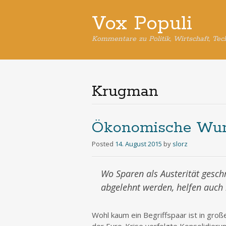
Vox Populi
Kommentare zu Politik, Wirtschaft, Tec
Krugman
Ökonomische Wun
Posted
14. August 2015
by
slorz
Wo Sparen als Austerität gesc
abgelehnt werden, helfen auc
Wohl kaum ein Begriffspaar ist in groß