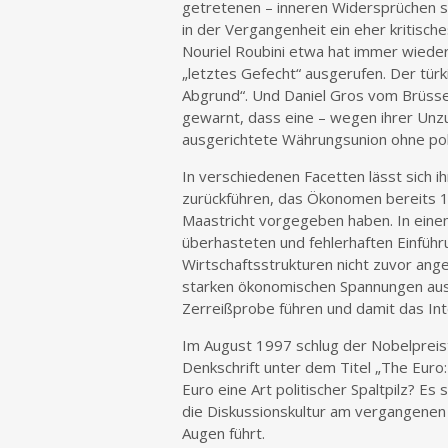
getretenen – inneren Widersprüchen sc
in der Vergangenheit ein eher kritisc
Nouriel Roubini etwa hat immer wiede
„letztes Gefecht“ ausgerufen. Der tür
Abgrund“. Und Daniel Gros vom Brüssel
gewarnt, dass eine – wegen ihrer Unzul
ausgerichtete Währungsunion ohne pol
In verschiedenen Facetten lässt sich 
zurückführen, das Ökonomen bereits 1
Maastricht vorgegeben haben. In eine
überhasteten und fehlerhaften Einfüh
Wirtschaftsstrukturen nicht zuvor ang
starken ökonomischen Spannungen ausse
Zerreißprobe führen und damit das Int
Im August 1997 schlug der Nobelpreist
Denkschrift unter dem Titel „The Euro: 
Euro eine Art politischer Spaltpilz? E
die Diskussionskultur am vergangenen
Augen führt.