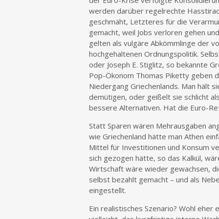
der Euro-Krise verfolgte Konsolidieru
werden darüber regelrechte Hasstirade
geschmäht, Letzteres für die Verarmu
gemacht, weil Jobs verloren gehen un
gelten als vulgäre Abkömmlinge der vo
hochgehaltenen Ordnungspolitik. Selb
oder Joseph E. Stiglitz, so bekannte G
Pop-Ökonom Thomas Piketty geben der
Niedergang Griechenlands. Man hält sie
demütigen, oder geißelt sie schlicht a
bessere Alternativen. Hat die Euro-Re
Statt Sparen wären Mehrausgaben ange
wie Griechenland hätte man Athen einf
Mittel für Investitionen und Konsum 
sich gezogen hätte, so das Kalkül, wä
Wirtschaft wäre wieder gewachsen, di
selbst bezahlt gemacht – und als Nebe
eingestellt.
Ein realistisches Szenario? Wohl eher