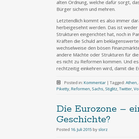
alten Ordnung, welche dafür sorgt, da
Bürger sichern und mehren.
Letztendlich kommt es also immer dar
herbeigesehnt werden. Das ist weder in
Strukturen eingerichtet hat, noch in Pa
Kräften die Schuld am beklagenswerte
wechselweise den bösen Finanzmärkte
andere Mächte oder Strukturen für die
es nicht zu Reformen kommen. Und es i
rechtzeitig einkehren wird, damit di
Posted in:
Kommentar
|
Tagged:
Athen
,
Piketty
,
Reformen
,
Sachs
,
Stiglitz
,
Twitter
,
Vo
Die Eurozone – ei
Geschichte?
Posted
16. Juli 2015
by
slorz