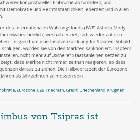
chwerer konjunktureller Einbrüche abzumildern, und
it Demokratie und Rechtsstaatlichkeit jederzeit und in allen
n.
ter des Internationalen Währungsfonds (IWF) Ashoka Mody
 für unwahrscheinlich, weshalb er riet, sich wieder auf den
hen – ergänzt um eine Insolvenzordnung für Staaten. Sobald
schlügen, würden sie von den Märkten sanktioniert. Insofern
nstellen, nicht mehr auf „sichere“ Staatsanleihen setzen zu
zeigt, dass Märkte nicht immer zeitnah reagieren, so dass
quenzen daraus zu ziehen. Die Halbwertszeit der Eurozone
 Jahren als Jahrzehnten zu messen sein.
okratie
,
Eurozone
,
EZB
,
Friedman
,
Grexit
,
Griechenland
,
Krugman
,
imbus von Tsipras ist