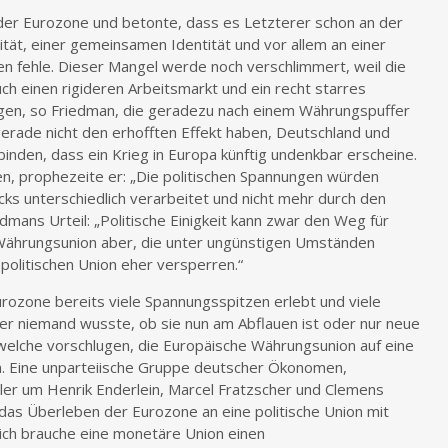
 der Eurozone und betonte, dass es Letzterer schon an der
ität, einer gemeinsamen Identität und vor allem an einer
en fehle. Dieser Mangel werde noch verschlimmert, weil die
 einen rigideren Arbeitsmarkt und ein recht starres
ngen, so Friedman, die geradezu nach einem Währungspuffer
erade nicht den erhofften Effekt haben, Deutschland und
binden, dass ein Krieg in Europa künftig undenkbar erscheine.
n, prophezeite er: „Die politischen Spannungen würden
ks unterschiedlich verarbeitet und nicht mehr durch den
mans Urteil: „Politische Einigkeit kann zwar den Weg für
Währungsunion aber, die unter ungünstigen Umständen
politischen Union eher versperren.“
urozone bereits viele Spannungsspitzen erlebt und viele
ber niemand wusste, ob sie nun am Abflauen ist oder nur neue
, welche vorschlugen, die Europäische Währungsunion auf eine
en. Eine unparteiische Gruppe deutscher Ökonomen,
ler um Henrik Enderlein, Marcel Fratzscher und Clemens
 das Überleben der Eurozone an eine politische Union mit
ich brauche eine monetäre Union einen