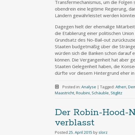
Transfermechanismus, um die Folgen s
obendrein eine legitime Regierung, dam
Ländern gewährleistet werden könnte
Dagegen hielt der ehemalige Mitarbei
die Etablierung einer politischen Union
Grundsatz des No-Bail-out zurückzuzie
Staaten budgetmäßig über die Stränge 
würden sich die Banken schon darauf ei
können. Die Vergangenheit hat aber ge
Staaten Gelegenheit haben, die Konse
dürfte vor diesem Hintergrund eher in
Posted in:
Analyse
|
Tagged:
Athen
,
Dem
Maastricht
,
Roubini
,
Schäuble
,
Stiglitz
Der Robin-Hood-N
verblasst
Posted
25. April 2015
by
slorz