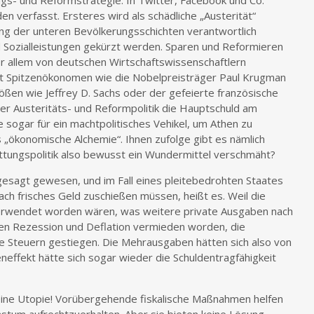
ngs- und Reformstrategie. In Twitter, Facebook und Co.
n verfasst. Ersteres wird als schädliche „Austerität“
ng der unteren Bevölkerungsschichten verantwortlich
d Sozialleistungen gekürzt werden. Sparen und Reformieren
r allem von deutschen Wirtschaftswissenschaftlern
st Spitzenökonomen wie die Nobelpreisträger Paul Krugman
rößen wie Jeffrey D. Sachs oder der gefeierte französische
 Austeritäts- und Reformpolitik die Hauptschuld am
 sogar für ein machtpolitisches Vehikel, um Athen zu
ls „ökonomische Alchemie“. Ihnen zufolge gibt es nämlich
ttungspolitik also bewusst ein Wundermittel verschmäht?
sagt gewesen, und im Fall eines pleitebedrohten Staates
ach frisches Geld zuschießen müssen, heißt es. Weil die
verwendet worden wären, was weitere private Ausgaben nach
ren Rezession und Deflation vermieden worden, die
e Steuern gestiegen. Die Mehrausgaben hätten sich also von
neffekt hätte sich sogar wieder die Schuldentragfähigkeit
 eine Utopie! Vorübergehende fiskalische Maßnahmen helfen