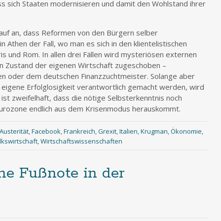
ss sich Staaten modernisieren und damit den Wohlstand ihrer
auf an, dass Reformen von den Bürgern selber
 Athen der Fall, wo man es sich in den klientelistischen
ris und Rom. In allen drei Fällen wird mysteriösen externen
n Zustand der eigenen Wirtschaft zugeschoben –
n oder dem deutschen Finanzzuchtmeister. Solange aber
 eigene Erfolglosigkeit verantwortlich gemacht werden, wird
st zweifelhaft, dass die nötige Selbsterkenntnis noch
e Eurozone endlich aus dem Krisenmodus herauskommt.
Austerität
,
Facebook
,
Frankreich
,
Grexit
,
Italien
,
Krugman
,
Ökonomie
,
lkswirtschaft
,
Wirtschaftswissenschaften
ne Fußnote in der