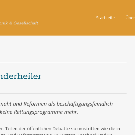
Skip
Startseite
Über
hnik & Gesellschaft
to
content
derheiler
hmäht und Reformen als beschäftigungsfeindlich
h keine Rettungsprogramme mehr.
en Teilen der öffentlichen Debatte so umstritten wie die in