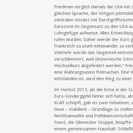
Friedman verglich damals die USA mit
gleichen Sprache, der nötigen Jobmobil
zentralen Instanz mit Durchgriffsrecht
Eurozone im Gegensatz zu den USA auch
Lohngefüge aufweise. Alles Entwicklu
rufen würden. Daher werde der Euro g
Frankreich so stark miteinander zu ver
Vielmehr werde das Gegenteil eintrete
verschlimmert, weil ökonomische Schoc
Wechselkurs abgefedert werden.“ Fried
eine Währungsunion freimachen. Eine 
entstanden ist, wird den Weg zu einer 
Im Herbst 2013, als die Krise in der E
Euro-Sondergipfel hinter sich hatte, a
Kraft schöpft, gab es zwei Initiativen
neue – stabilere – Grundlage zu stell
Rechtsanwälte und Politikwissenschaft
Fuest, die Glienecker Gruppe, knüpfte
einem gemeinsamen Haushalt. Schließl