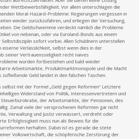
achstum aufrechtzuerhalten. Aber sie bieten keine Lösung
nder Wettbewerbsfähigkeit. Vor allem unterschlagen die
ehenden Moral-Hazard-Probleme: Regierungen vergessen in
eiten wieder zurückzufahren, und erliegen der Versuchung,
hieben. Die Geldschwemme verdeckt nämlich die Probleme.
Onkel von nebenan, oder via Euroland-Bonds aus einem
 Selbstdisziplin sofort vorbei. Allen Schuldnern unterstellen
iserne Verlässlichkeit, selbst wenn dies in der
ob seiner Vertrauensseligkeit recht naives
Probleme würden fortbestehen und bald wieder
tarre Arbeitsmärkte, Produktmarktmonopole und die Macht
s zufließende Geld landet in den falschen Taschen.
s selbst mit der Formel „Geld gegen Reformen“ Letztere
helligen Widerstand von Politik, Interessenvertretern und
 Steuerbürokratie, der Arbeitsmärkte, der Pensionen, des
fällig. Zumal viele der versprochenen Reformen gar nicht
ratie, Verwaltung und Justiz verwässert, verdreht oder
te Erfolglosigkeit muss nun als Beweis für die
rreformen herhalten. Dabei ist es gerade die stete
iner Volkswirtschaft, die schöpferische Zerstörung der