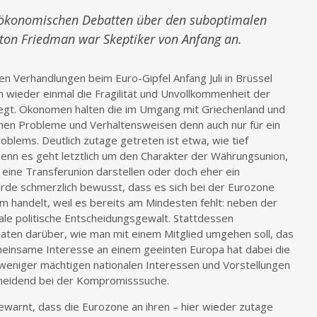
e ökonomischen Debatten über den suboptimalen
on Friedman war Skeptiker von Anfang an.
n Verhandlungen beim Euro-Gipfel Anfang Juli in Brüssel
n wieder einmal die Fragilität und Unvollkommenheit der
egt. Ökonomen halten die im Umgang mit Griechenland und
en Probleme und Verhaltensweisen denn auch nur für ein
oblems. Deutlich zutage getreten ist etwa, wie tief
 Denn es geht letztlich um den Charakter der Währungsunion,
e eine Transferunion darstellen oder doch eher ein
de schmerzlich bewusst, dass es sich bei der Eurozone
 handelt, weil es bereits am Mindesten fehlt: neben der
le politische Entscheidungsgewalt. Stattdessen
aaten darüber, wie man mit einem Mitglied umgehen soll, das
gemeinsame Interesse an einem geeinten Europa hat dabei die
weniger mächtigen nationalen Interessen und Vorstellungen
cheidend bei der Kompromisssuche.
arnt, dass die Eurozone an ihren – hier wieder zutage