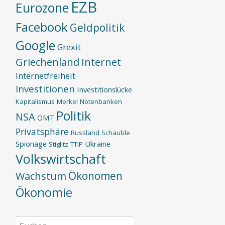
EZB
Eurozone
Facebook
Geldpolitik
Google
Grexit
Griechenland
Internet
Internetfreiheit
Investitionen
Investitionslücke
Kapitalismus
Merkel
Notenbanken
Politik
NSA
OMT
Privatsphäre
Russland
Schäuble
Spionage
Ukraine
Stiglitz
TTIP
Volkswirtschaft
Ökonomen
Wachstum
Ökonomie
Suchen