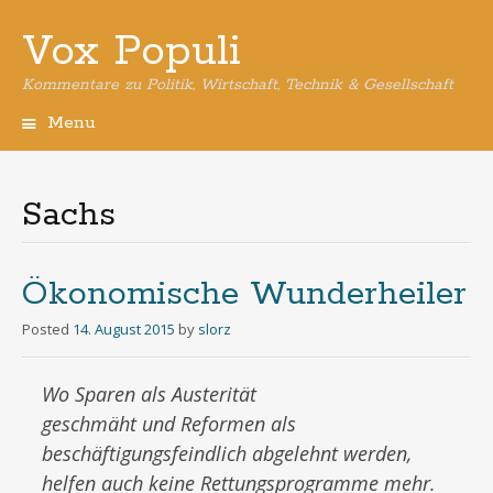
Vox Populi
Kommentare zu Politik, Wirtschaft, Technik & Gesellschaft
Menu
Skip
to
content
Sachs
Ökonomische Wunderheiler
Posted
14. August 2015
by
slorz
Wo Sparen als Austerität
geschmäht und Reformen als
beschäftigungsfeindlich abgelehnt werden,
helfen auch keine Rettungsprogramme mehr.