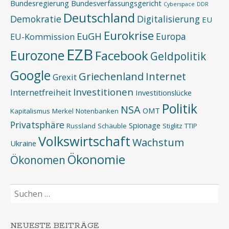
Bundesregierung
Bundesverfassungsgericht
Cyberspace
DDR
Deutschland
Demokratie
Digitalisierung
EU
Eurokrise
EuGH
Europa
EU-Kommission
EZB
Eurozone
Facebook
Geldpolitik
Google
Griechenland
Internet
Grexit
Investitionen
Internetfreiheit
Investitionslücke
Politik
NSA
OMT
Kapitalismus
Merkel
Notenbanken
Privatsphäre
Spionage
Russland
Schäuble
Stiglitz
TTIP
Volkswirtschaft
Wachstum
Ukraine
Ökonomie
Ökonomen
Suchen
nach:
NEUESTE BEITRÄGE