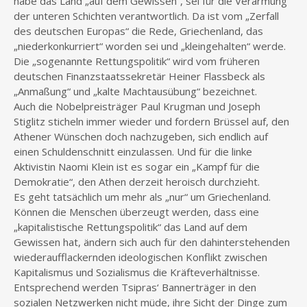
habe das Land „auf dem Gewissen“, sei für die Verarmung
der unteren Schichten verantwortlich. Da ist vom „Zerfall
des deutschen Europas“ die Rede, Griechenland, das
„niederkonkurriert“ worden sei und „kleingehalten“ werde.
Die „sogenannte Rettungspolitik“ wird vom früheren
deutschen Finanzstaatssekretär Heiner Flassbeck als
„Anmaßung“ und „kalte Machtausübung“ bezeichnet.
Auch die Nobelpreisträger Paul Krugman und Joseph
Stiglitz sticheln immer wieder und fordern Brüssel auf, den
Athener Wünschen doch nachzugeben, sich endlich auf
einen Schuldenschnitt einzulassen. Und für die linke
Aktivistin Naomi Klein ist es sogar ein „Kampf für die
Demokratie“, den Athen derzeit heroisch durchzieht.
Es geht tatsächlich um mehr als „nur“ um Griechenland.
Können die Menschen überzeugt werden, dass eine
„kapitalistische Rettungspolitik“ das Land auf dem
Gewissen hat, ändern sich auch für den dahinterstehenden
wiederaufflackernden ideologischen Konflikt zwischen
Kapitalismus und Sozialismus die Kräfteverhältnisse.
Entsprechend werden Tsipras‘ Bannerträger in den
sozialen Netzwerken nicht müde, ihre Sicht der Dinge zum