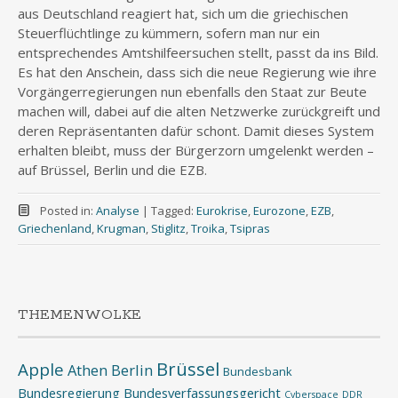
aus Deutschland reagiert hat, sich um die griechischen
Steuerflüchtlinge zu kümmern, sofern man nur ein
entsprechendes Amtshilfeersuchen stellt, passt da ins Bild.
Es hat den Anschein, dass sich die neue Regierung wie ihre
Vorgängerregierungen nun ebenfalls den Staat zur Beute
machen will, dabei auf die alten Netzwerke zurückgreift und
deren Repräsentanten dafür schont. Damit dieses System
erhalten bleibt, muss der Bürgerzorn umgelenkt werden –
auf Brüssel, Berlin und die EZB.
Posted in:
Analyse
|
Tagged:
Eurokrise
,
Eurozone
,
EZB
,
Griechenland
,
Krugman
,
Stiglitz
,
Troika
,
Tsipras
THEMENWOLKE
Brüssel
Apple
Athen
Berlin
Bundesbank
Bundesregierung
Bundesverfassungsgericht
Cyberspace
DDR