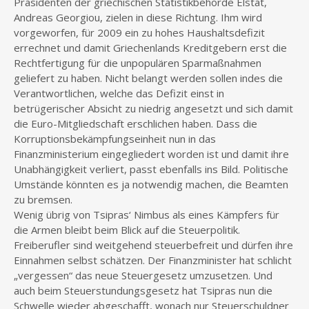
Präsidenten der griechischen Statistikbehörde Elstat,
Andreas Georgiou, zielen in diese Richtung. Ihm wird
vorgeworfen, für 2009 ein zu hohes Haushaltsdefizit
errechnet und damit Griechenlands Kreditgebern erst die
Rechtfertigung für die unpopulären Sparmaßnahmen
geliefert zu haben. Nicht belangt werden sollen indes die
Verantwortlichen, welche das Defizit einst in
betrügerischer Absicht zu niedrig angesetzt und sich damit
die Euro-Mitgliedschaft erschlichen haben. Dass die
Korruptionsbekämpfungseinheit nun in das
Finanzministerium eingegliedert worden ist und damit ihre
Unabhängigkeit verliert, passt ebenfalls ins Bild. Politische
Umstände könnten es ja notwendig machen, die Beamten
zu bremsen.
Wenig übrig von Tsipras‘ Nimbus als eines Kämpfers für
die Armen bleibt beim Blick auf die Steuerpolitik.
Freiberufler sind weitgehend steuerbefreit und dürfen ihre
Einnahmen selbst schätzen. Der Finanzminister hat schlicht
„vergessen“ das neue Steuergesetz umzusetzen. Und
auch beim Steuerstundungsgesetz hat Tsipras nun die
Schwelle wieder abgeschafft, wonach nur Steuerschuldner