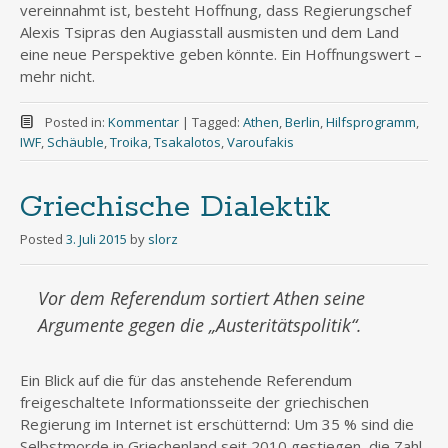
vereinnahmt ist, besteht Hoffnung, dass Regierungschef
Alexis Tsipras den Augiasstall ausmisten und dem Land
eine neue Perspektive geben könnte. Ein Hoffnungswert –
mehr nicht.
Posted in:
Kommentar
|
Tagged:
Athen
,
Berlin
,
Hilfsprogramm
,
IWF
,
Schäuble
,
Troika
,
Tsakalotos
,
Varoufakis
Griechische Dialektik
Posted
3. Juli 2015
by
slorz
Vor dem Referendum sortiert Athen seine
Argumente gegen die „Austeritätspolitik“.
Ein Blick auf die für das anstehende Referendum
freigeschaltete Informationsseite der griechischen
Regierung im Internet ist erschütternd: Um 35 % sind die
Selbstmorde in Griechenland seit 2010 gestiegen, die Zahl