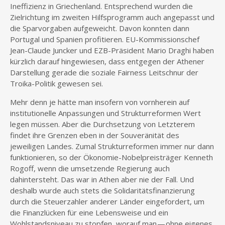
Ineffizienz in Griechenland. Entsprechend wurden die
Zielrichtung im zweiten Hilfsprogramm auch angepasst und
die Sparvorgaben aufgeweicht. Davon konnten dann
Portugal und Spanien profitieren. EU-Kommissionschef
Jean-Claude Juncker und EZB-Präsident Mario Draghi haben
kürzlich darauf hingewiesen, dass entgegen der Athener
Darstellung gerade die soziale Fairness Leitschnur der
Troika-Politik gewesen sei.
Mehr denn je hätte man insofern von vornherein auf
institutionelle Anpassungen und Strukturreformen Wert
legen müssen. Aber die Durchsetzung von Letzterem
findet ihre Grenzen eben in der Souveränität des
jeweiligen Landes. Zumal Strukturreformen immer nur dann
funktionieren, so der Ökonomie-Nobelpreisträger Kenneth
Rogoff, wenn die umsetzende Regierung auch
dahintersteht. Das war in Athen aber nie der Fall. Und
deshalb wurde auch stets die Solidaritätsfinanzierung
durch die Steuerzahler anderer Länder eingefordert, um
die Finanzlücken für eine Lebensweise und ein
Wohlstandsniveau zu stopfen, worauf man — ohne eigenes