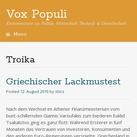
Vox Populi
Kommentare zu Politik, Wirtschaft, Technik & Gesellschaft
Menu
Skip
to
content
Troika
Griechischer Lackmustest
Posted
12. August 2015
by
slorz
Nach dem Wechsel im Athener Finanzministerium vom
bunt-schillernden Giannis Varoufakis zum biederen Euklid
Tsakalotos ging es ganz flott: Während Ersterer in fünf
Monaten das Vertrauen von Investoren, Konsumenten und
den anderen Euro-Regierungen verspielte, Griechenland in