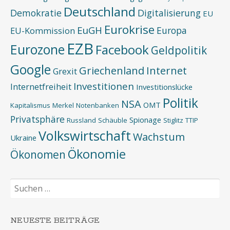
Deutschland
Demokratie
Digitalisierung
EU
Eurokrise
EuGH
Europa
EU-Kommission
EZB
Eurozone
Facebook
Geldpolitik
Google
Griechenland
Internet
Grexit
Investitionen
Internetfreiheit
Investitionslücke
Politik
NSA
OMT
Kapitalismus
Merkel
Notenbanken
Privatsphäre
Spionage
Russland
Schäuble
Stiglitz
TTIP
Volkswirtschaft
Wachstum
Ukraine
Ökonomie
Ökonomen
Suchen
nach:
NEUESTE BEITRÄGE