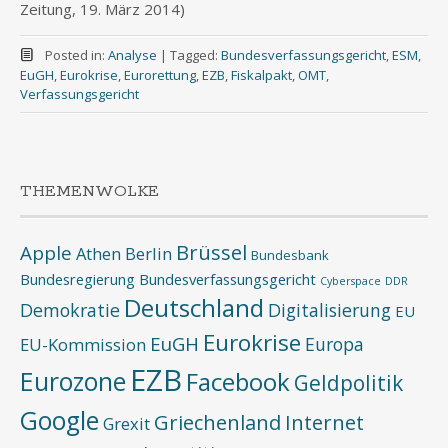
Zeitung, 19. März 2014)
Posted in:
Analyse
|
Tagged:
Bundesverfassungsgericht
,
ESM
,
EuGH
,
Eurokrise
,
Eurorettung
,
EZB
,
Fiskalpakt
,
OMT
,
Verfassungsgericht
THEMENWOLKE
Brüssel
Apple
Athen
Berlin
Bundesbank
Bundesregierung
Bundesverfassungsgericht
Cyberspace
DDR
Deutschland
Demokratie
Digitalisierung
EU
Eurokrise
EuGH
Europa
EU-Kommission
EZB
Eurozone
Facebook
Geldpolitik
Google
Griechenland
Internet
Grexit