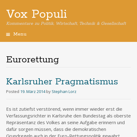
Vox Populi
Kommentare zu Politik, Wirtschaft, Technik & Gesellschaft
Menu
Skip
to
content
Eurorettung
Karlsruher Pragmatismus
Posted
19. März 2014
by
Stephan Lorz
Es ist zutiefst verstörend, wenn immer wieder erst die
Verfassungsrichter in Karlsruhe den Bundestag als oberste
Repräsentanz des Volkes an seine Aufgabe erinnern und
dafür sorgen müssen, dass die demokratischen
Grundregeln auch in der Euro-Rettungspolitik gewahrt