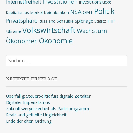
Investitionen
Internetfreiheit
Investitionslücke
Politik
NSA
OMT
Kapitalismus
Merkel
Notenbanken
Privatsphäre
Spionage
Russland
Schäuble
Stiglitz
TTIP
Volkswirtschaft
Wachstum
Ukraine
Ökonomie
Ökonomen
Suchen
nach:
NEUESTE BEITRÄGE
Überfällig: Steuerpolitik fürs digitale Zeitalter
Digitaler Imperialismus
Zukunftsvergessenheit als Parteiprogramm
Reale und gefühlte Ungleichheit
Ende der alten Ordnung