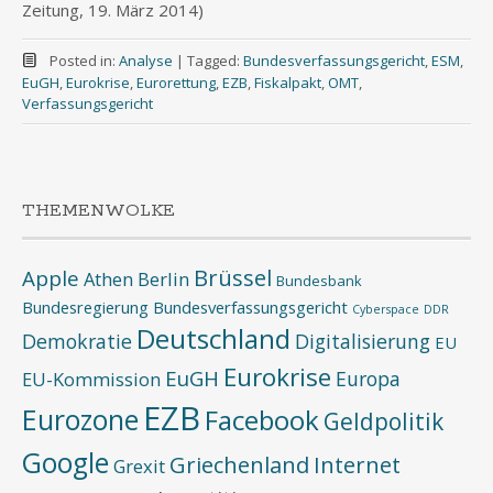
Zeitung, 19. März 2014)
Posted in:
Analyse
|
Tagged:
Bundesverfassungsgericht
,
ESM
,
EuGH
,
Eurokrise
,
Eurorettung
,
EZB
,
Fiskalpakt
,
OMT
,
Verfassungsgericht
THEMENWOLKE
Brüssel
Apple
Athen
Berlin
Bundesbank
Bundesregierung
Bundesverfassungsgericht
Cyberspace
DDR
Deutschland
Demokratie
Digitalisierung
EU
Eurokrise
EuGH
Europa
EU-Kommission
EZB
Eurozone
Facebook
Geldpolitik
Google
Griechenland
Internet
Grexit