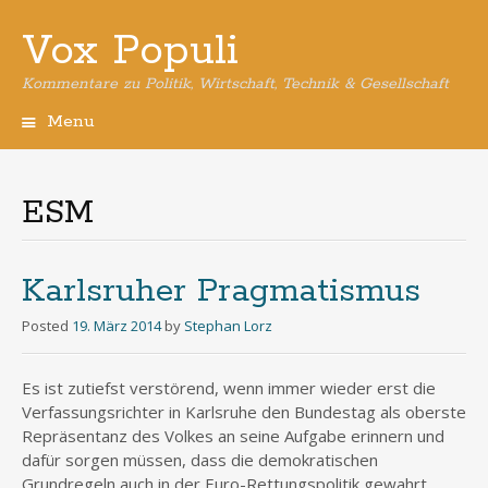
Vox Populi
Kommentare zu Politik, Wirtschaft, Technik & Gesellschaft
Menu
Skip
to
content
ESM
Karlsruher Pragmatismus
Posted
19. März 2014
by
Stephan Lorz
Es ist zutiefst verstörend, wenn immer wieder erst die
Verfassungsrichter in Karlsruhe den Bundestag als oberste
Repräsentanz des Volkes an seine Aufgabe erinnern und
dafür sorgen müssen, dass die demokratischen
Grundregeln auch in der Euro-Rettungspolitik gewahrt