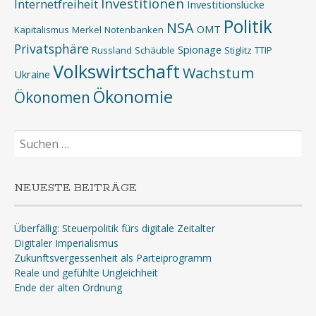
Investitionen
Internetfreiheit
Investitionslücke
Politik
NSA
OMT
Kapitalismus
Merkel
Notenbanken
Privatsphäre
Spionage
Russland
Schäuble
Stiglitz
TTIP
Volkswirtschaft
Wachstum
Ukraine
Ökonomie
Ökonomen
Suchen
nach:
NEUESTE BEITRÄGE
Überfällig: Steuerpolitik fürs digitale Zeitalter
Digitaler Imperialismus
Zukunftsvergessenheit als Parteiprogramm
Reale und gefühlte Ungleichheit
Ende der alten Ordnung