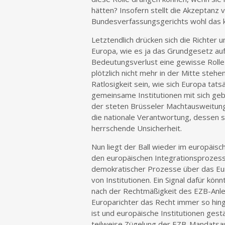
hätten? Insofern stellt die Akzeptanz 
Bundesverfassungsgerichts wohl das k
Letztendlich drücken sich die Richter 
Europa, wie es ja das Grundgesetz au
Bedeutungsverlust eine gewisse Rolle sp
plötzlich nicht mehr in der Mitte stehe
Ratlosigkeit sein, wie sich Europa tat
gemeinsame Institutionen mit sich ge
der steten Brüsseler Machtausweitung
die nationale Verantwortung, dessen sic
herrschende Unsicherheit.
Nun liegt der Ball wieder im europäisc
den europäischen Integrationsprozess
demokratischer Prozesse über das Eu
von Institutionen. Ein Signal dafür kö
nach der Rechtmäßigkeit des EZB-Anle
Europarichter das Recht immer so hin
ist und europäische Institutionen ges
teilweise Zügelung der EZB-Mandatsa