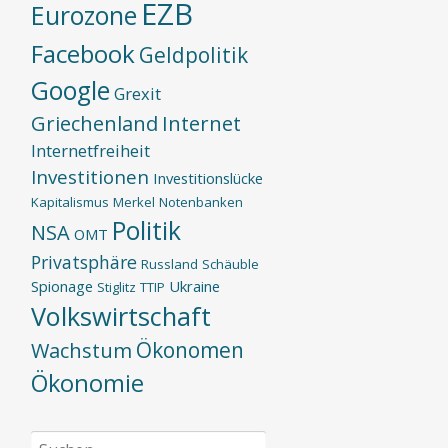
EZB
Eurozone
Facebook
Geldpolitik
Google
Grexit
Griechenland
Internet
Internetfreiheit
Investitionen
Investitionslücke
Kapitalismus
Merkel
Notenbanken
Politik
NSA
OMT
Privatsphäre
Russland
Schäuble
Spionage
Ukraine
Stiglitz
TTIP
Volkswirtschaft
Ökonomen
Wachstum
Ökonomie
Suchen