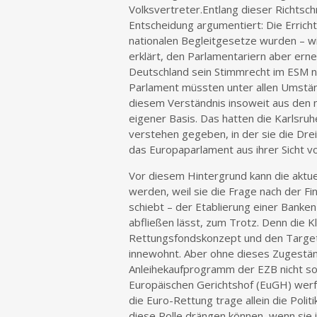
Volksvertreter.Entlang dieser Richtsc
Entscheidung argumentiert: Die Errich
nationalen Begleitgesetze wurden – wi
erklärt, den Parlamentariern aber ern
Deutschland sein Stimmrecht im ESM n
Parlament müssten unter allen Umständ
diesem Verständnis insoweit aus den na
eigener Basis. Das hatten die Karlsruh
verstehen gegeben, in der sie die Drei
das Europaparlament aus ihrer Sicht v
Vor diesem Hintergrund kann die aktu
werden, weil sie die Frage nach der Fin
schiebt – der Etablierung einer Banken
abfließen lässt, zum Trotz. Denn die K
Rettungsfondskonzept und den Target
innewohnt. Aber ohne dieses Zugeständn
Anleihekaufprogramm der EZB nicht so 
Europäischen Gerichtshof (EuGH) werfe
die Euro-Rettung trage allein die Politi
diese Rolle drängen können, wenn sie 