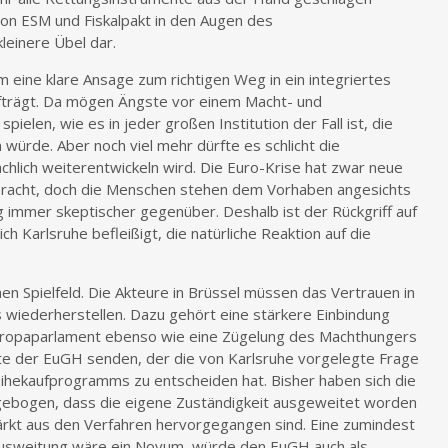
von ESM und Fiskalpakt in den Augen des
leinere Übel dar.
um eine klare Ansage zum richtigen Weg in ein integriertes
fträgt. Da mögen Ängste vor einem Macht- und
ielen, wie es in jeder großen Institution der Fall ist, die
n würde. Aber noch viel mehr dürfte es schlicht die
sächlich weiterentwickeln wird. Die Euro-Krise hat zwar neue
bracht, doch die Menschen stehen dem Vorhaben angesichts
 immer skeptischer gegenüber. Deshalb ist der Rückgriff auf
h Karlsruhe befleißigt, die natürliche Reaktion auf die
hen Spielfeld. Die Akteure in Brüssel müssen das Vertrauen in
 wiederherstellen. Dazu gehört eine stärkere Einbindung
ropaparlament ebenso wie eine Zügelung des Machthungers
nnte der EuGH senden, der die von Karlsruhe vorgelegte Frage
ihekaufprogramms zu entscheiden hat. Bisher haben sich die
gebogen, dass die eigene Zuständigkeit ausgeweitet worden
tärkt aus den Verfahren hervorgegangen sind. Eine zumindest
usweitung wäre ein Novum, würde den EuGH auch als