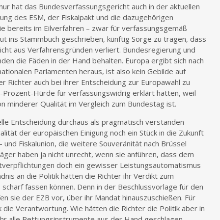
hnur hat das Bundesverfassungsgericht auch in der aktuellen
tung des ESM, der Fiskalpakt und die dazugehörigen
e bereits im Eilverfahren – zwar für verfassungsgemäß
eut ins Stammbuch geschrieben, künftig Sorge zu tragen, dass
icht aus Verfahrensgründen verliert. Bundesregierung und
en die Fäden in der Hand behalten. Europa ergibt sich nach
tionalen Parlamenten heraus, ist also kein Gebilde auf
er Richter auch bei ihrer Entscheidung zur Europawahl zu
-Prozent-Hürde für verfassungswidrig erklärt hatten, weil
on minderer Qualität im Vergleich zum Bundestag ist.
elle Entscheidung durchaus als pragmatisch verstanden
alität der europäischen Einigung noch ein Stück in die Zukunft
- und Fiskalunion, die weitere Souveränität nach Brüssel
läger haben ja nicht unrecht, wenn sie anführen, dass dem
verpflichtungen doch ein gewisser Leistungsautomatismus
is an die Politik hätten die Richter ihr Verdikt zum
scharf fassen können. Denn in der Beschlussvorlage für den
n sie der EZB vor, über ihr Mandat hinauszuschießen. Für
k die Verantwortung. Wie hätten die Richter die Politik aber in
ihr alle Rettungsinstrumente aus der Hand geschlagen