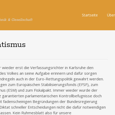
Skip
Startseite
Über
hnik & Gesellschaft
to
content
atismus
 wieder erst die Verfassungsrichter in Karlsruhe den
es Volkes an seine Aufgabe erinnern und dafür sorgen
dregeln auch in der Euro-Rettungspolitik gewahrt werden.
gen zum Europäischen Stabilisierungsfonds (EFSF), zum
mus (ESM) und zum Fiskalpakt. Immer wieder wurde der
 garantierten parlamentarischen Kontrollbefugnisse doch
mit fadenscheinigen Begründungen der Bundesregierung
iktat schneller Entscheidungen nicht die dafür notwendigen
assen. Kein Ruhmesblatt also für unsere