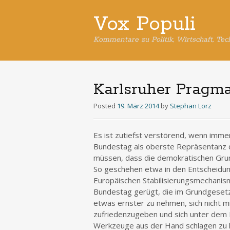
Vox Populi
Kommentare zu Politik, Wirtschaft, Tec
Karlsruher Pragm
Posted
19. März 2014
by
Stephan Lorz
Es ist zutiefst verstörend, wenn immer
Bundestag als oberste Repräsentanz d
müssen, dass die demokratischen Grun
So geschehen etwa in den Entscheidun
Europäischen Stabilisierungsmechanis
Bundestag gerügt, die im Grundgesetz
etwas ernster zu nehmen, sich nicht 
zufriedenzugeben und sich unter dem D
Werkzeuge aus der Hand schlagen zu l