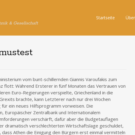
Skip
Startseite
Über
hnik & Gesellschaft
to
content
mustest
nisterium vom bunt-schillernden Giannis Varoufakis zum
nz flott: Während Ersterer in fünf Monaten das Vertrauen von
ren Euro-Regierungen verspielte, Griechenland in die
Grexits brachte, kann Letzterer nach nur drei Wochen
 für ein neues Hilfsprogramm vorweisen. Die
, Europäischer Zentralbank und Internationalem
mforderungen verschärft, dafür aber die Budgetauflagen
der dramatisch verschlechterten Wirtschaftslage geschuldet,
 dass Athen die Einigung den Bürgern erst einmal vermitteln