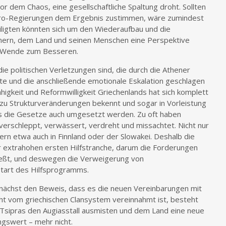
or dem Chaos, eine gesellschaftliche Spaltung droht. Sollten
uro-Regierungen dem Ergebnis zustimmen, wäre zumindest
eiligten könnten sich um den Wiederaufbau und die
mern, dem Land und seinen Menschen eine Perspektive
e Wende zum Besseren.
f die politischen Verletzungen sind, die durch die Athener
 und die anschließende emotionale Eskalation geschlagen
igkeit und Reformwilligkeit Griechenlands hat sich komplett
n zu Strukturveränderungen bekennt und sogar in Vorleistung
dass die Gesetze auch umgesetzt werden. Zu oft haben
erschleppt, verwässert, verdreht und missachtet. Nicht nur
ern etwa auch in Finnland oder der Slowakei. Deshalb die
er extrahohen ersten Hilfstranche, darum die Forderungen
fließt, und deswegen die Verweigerung von
Start des Hilfsprogramms.
unächst den Beweis, dass es die neuen Vereinbarungen mit
icht vom griechischen Clansystem vereinnahmt ist, besteht
 Tsipras den Augiasstall ausmisten und dem Land eine neue
ngswert – mehr nicht.