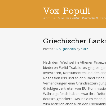
Vox Populi
Kommentare zu Politik, Wirtschaft, Tec
Griechischer Lack
Posted
12. August 2015
by
slorz
Nach dem Wechsel im Athener Finanzmi
biederen Euklid Tsakalotos ging es ga
Investoren, Konsumenten und den ande
Rezession riss und an den Rand eines 
Verhandlungen eine Grundsatzeinigung
Gläubigervertreter von EU-Kommission
Währungsfonds haben zwar ihre Refor
deutlich gelockert. Das ist zum einen 
zum anderen aber auch der Erkenntnis,