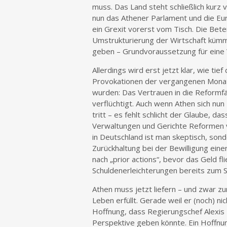
muss. Das Land steht schließlich kurz v
nun das Athener Parlament und die E
ein Grexit vorerst vom Tisch. Die Bet
Umstrukturierung der Wirtschaft küm
geben – Grundvoraussetzung für ein
Allerdings wird erst jetzt klar, wie tie
Provokationen der vergangenen Monate
wurden: Das Vertrauen in die Reformfäh
verflüchtigt. Auch wenn Athen sich nu
tritt – es fehlt schlicht der Glaube, 
Verwaltungen und Gerichte Reformen v
in Deutschland ist man skeptisch, sond
Zurückhaltung bei der Bewilligung ein
nach „prior actions“, bevor das Geld 
Schuldenerleichterungen bereits zum 
Athen muss jetzt liefern – und zwar z
Leben erfüllt. Gerade weil er (noch) n
Hoffnung, dass Regierungschef Alexis
Perspektive geben könnte. Ein Hoffnu