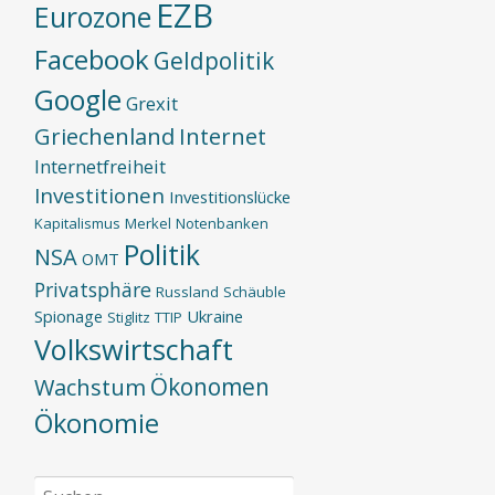
EZB
Eurozone
Facebook
Geldpolitik
Google
Grexit
Griechenland
Internet
Internetfreiheit
Investitionen
Investitionslücke
Kapitalismus
Merkel
Notenbanken
Politik
NSA
OMT
Privatsphäre
Russland
Schäuble
Spionage
Ukraine
Stiglitz
TTIP
Volkswirtschaft
Ökonomen
Wachstum
Ökonomie
Suchen