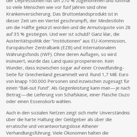
der Depressionen hat um 270 % zugenommen und fünfmal
so viele Menschen wie vor fünf Jahren sind ohne
Krankenversicherung. Das Bruttoinlandsprodukt ist in
dieser Zeit um ein Viertel geschrumpft, der Mindestlohn
um die Hälfte gekürzt worden und die Armutsquote von 28
auf 35 % gestiegen. Und wer ist schuld? Ganz klar, die
Austeritätspolitik der “Institutionen” aus EU-Kommission,
Europäischer Zentralbank (EZB) und Internationalem
Währungsfonds (IWF). Ohne deren Auflagen, so wird
insinuiert, würde das Land quasi prosperieren. Kein
Wunder, dass inzwischen sogar auf einer Crowdfunding-
Seite für Griechenland gesammelt wird. Rund 1,7 Mill. Euro
von knapp 100.000 Personen sind inzwischen zugesagt für
einen “Bail-out Fund”. Als Gegenleistung kann man — je nach
Betrag — die Lieferung von Schafskäse, einer Flasche Ouzo
oder einen Essenskorb wählen.
Auch in den sozialen Netzen zeigt sich mehr Unverständnis
über die harte Haltung der Geldgeber als über die
erratische und verantwortungslose Athener
Verhandlungsführung. Viele Ökonomen halten die