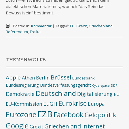
Zutun — ein Anrecht zu haben glaubt. Ganz nach dem
dialektischen Materialismus, wonach “das Sein das
Bewusstsein” bestimmt.
Posted in:
Kommentar
|
Tagged:
EU
,
Grexit
,
Griechenland
,
Referendum
,
Troika
THEMENWOLKE
Brüssel
Apple
Athen
Berlin
Bundesbank
Bundesregierung
Bundesverfassungsgericht
Cyberspace
DDR
Deutschland
Demokratie
Digitalisierung
EU
Eurokrise
EuGH
Europa
EU-Kommission
EZB
Eurozone
Facebook
Geldpolitik
Google
Griechenland
Internet
Grexit