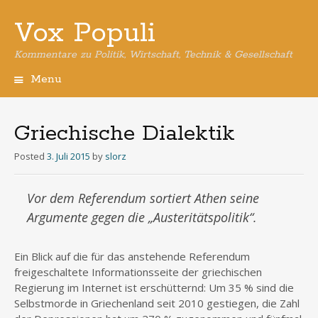
Vox Populi
Kommentare zu Politik, Wirtschaft, Technik & Gesellschaft
Menu
Skip
to
content
Griechische Dialektik
Posted
3. Juli 2015
by
slorz
Vor dem Referendum sortiert Athen seine
Argumente gegen die „Austeritätspolitik“.
Ein Blick auf die für das anstehende Referendum
freigeschaltete Informationsseite der griechischen
Regierung im Internet ist erschütternd: Um 35 % sind die
Selbstmorde in Griechenland seit 2010 gestiegen, die Zahl