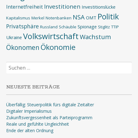
Investitionen
Internetfreiheit
Investitionslücke
Politik
NSA
OMT
Kapitalismus
Merkel
Notenbanken
Privatsphäre
Spionage
Russland
Schäuble
Stiglitz
TTIP
Volkswirtschaft
Wachstum
Ukraine
Ökonomie
Ökonomen
Suchen
nach:
NEUESTE BEITRÄGE
Überfällig: Steuerpolitik fürs digitale Zeitalter
Digitaler Imperialismus
Zukunftsvergessenheit als Parteiprogramm
Reale und gefühlte Ungleichheit
Ende der alten Ordnung