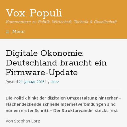
Vox Populi
Kommentare zu Politik, Wirtschaft, Technik & Gesellschaft
Menu
Skip
to
content
Digitale Ökonomie:
Deutschland braucht ein
Firmware-Update
Posted
21. Januar 2015
by
slorz
Die Politik hinkt der digitalen Umgestaltung hinterher –
Flächendeckende schnelle Internetverbindungen sind
nur ein erster Schritt – Der Strukturwandel steckt fest
Von Stephan Lorz