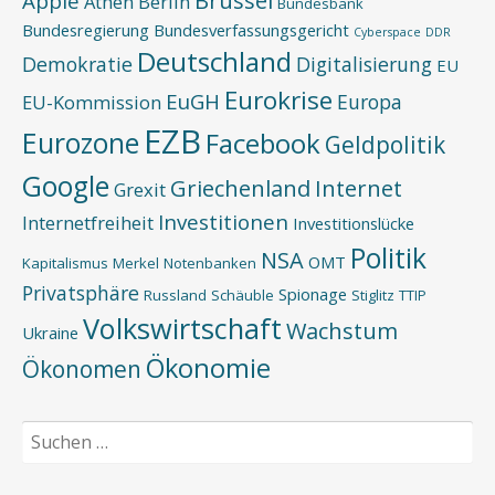
Brüssel
Apple
Athen
Berlin
Bundesbank
Bundesregierung
Bundesverfassungsgericht
Cyberspace
DDR
Deutschland
Demokratie
Digitalisierung
EU
Eurokrise
EuGH
Europa
EU-Kommission
EZB
Eurozone
Facebook
Geldpolitik
Google
Griechenland
Internet
Grexit
Investitionen
Internetfreiheit
Investitionslücke
Politik
NSA
OMT
Kapitalismus
Merkel
Notenbanken
Privatsphäre
Spionage
Russland
Schäuble
Stiglitz
TTIP
Volkswirtschaft
Wachstum
Ukraine
Ökonomie
Ökonomen
Suchen
nach: