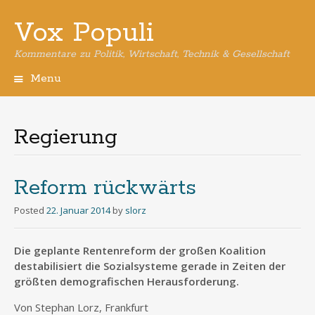
Vox Populi
Kommentare zu Politik, Wirtschaft, Technik & Gesellschaft
Menu
Skip
to
content
Regierung
Reform rückwärts
Posted
22. Januar 2014
by
slorz
Die geplante Rentenreform der großen Koalition
destabilisiert die Sozialsysteme gerade in Zeiten der
größten demografischen Herausforderung.
Von Stephan Lorz, Frankfurt