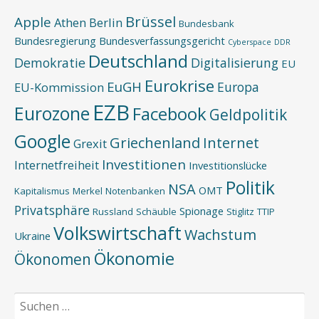
Brüssel
Apple
Athen
Berlin
Bundesbank
Bundesregierung
Bundesverfassungsgericht
Cyberspace
DDR
Deutschland
Demokratie
Digitalisierung
EU
Eurokrise
EuGH
Europa
EU-Kommission
EZB
Eurozone
Facebook
Geldpolitik
Google
Griechenland
Internet
Grexit
Investitionen
Internetfreiheit
Investitionslücke
Politik
NSA
OMT
Kapitalismus
Merkel
Notenbanken
Privatsphäre
Spionage
Russland
Schäuble
Stiglitz
TTIP
Volkswirtschaft
Wachstum
Ukraine
Ökonomie
Ökonomen
Suchen
nach: