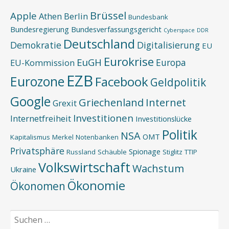
Brüssel
Apple
Athen
Berlin
Bundesbank
Bundesregierung
Bundesverfassungsgericht
Cyberspace
DDR
Deutschland
Demokratie
Digitalisierung
EU
Eurokrise
EuGH
Europa
EU-Kommission
EZB
Eurozone
Facebook
Geldpolitik
Google
Griechenland
Internet
Grexit
Investitionen
Internetfreiheit
Investitionslücke
Politik
NSA
OMT
Kapitalismus
Merkel
Notenbanken
Privatsphäre
Spionage
Russland
Schäuble
Stiglitz
TTIP
Volkswirtschaft
Wachstum
Ukraine
Ökonomie
Ökonomen
Suchen
nach: