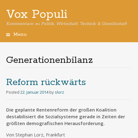
Vox Populi
Kommentare zu Politik, Wirtschaft, Technik & Gesellschaft
Menu
Skip
to
content
Generationenbilanz
Reform rückwärts
Posted
22. Januar 2014
by
slorz
Die geplante Rentenreform der großen Koalition
destabilisiert die Sozialsysteme gerade in Zeiten der
größten demografischen Herausforderung.
Von Stephan Lorz, Frankfurt