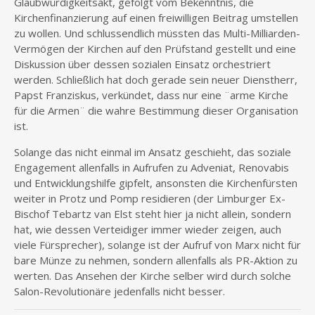
Glaubwürdigkeitsakt, gefolgt vom Bekenntnis, die
Kirchenfinanzierung auf einen freiwilligen Beitrag umstellen
zu wollen. Und schlussendlich müssten das Multi-Milliarden-
Vermögen der Kirchen auf den Prüfstand gestellt und eine
Diskussion über dessen sozialen Einsatz orchestriert
werden. Schließlich hat doch gerade sein neuer Dienstherr,
Papst Franziskus, verkündet, dass nur eine ¨arme Kirche
für die Armen¨ die wahre Bestimmung dieser Organisation
ist.
Solange das nicht einmal im Ansatz geschieht, das soziale
Engagement allenfalls in Aufrufen zu Adveniat, Renovabis
und Entwicklungshilfe gipfelt, ansonsten die Kirchenfürsten
weiter in Protz und Pomp residieren (der Limburger Ex-
Bischof Tebartz van Elst steht hier ja nicht allein, sondern
hat, wie dessen Verteidiger immer wieder zeigen, auch
viele Fürsprecher), solange ist der Aufruf von Marx nicht für
bare Münze zu nehmen, sondern allenfalls als PR-Aktion zu
werten. Das Ansehen der Kirche selber wird durch solche
Salon-Revolutionäre jedenfalls nicht besser.