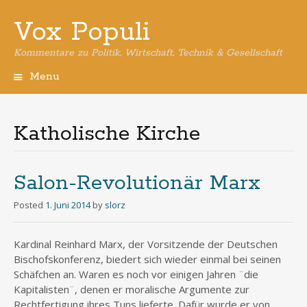
Vox Populi
Kommentare zu Politik, Wirtschaft, Technik & Gesellschaft
Menu
Skip
to
content
Katholische Kirche
Salon-Revolutionär Marx
Posted
1. Juni 2014
by
slorz
Kardinal Reinhard Marx, der Vorsitzende der Deutschen
Bischofskonferenz, biedert sich wieder einmal bei seinen
Schäfchen an. Waren es noch vor einigen Jahren ¨die
Kapitalisten¨, denen er moralische Argumente zur
Rechtfertigung ihres Tuns lieferte. Dafür wurde er von