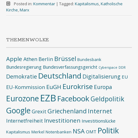
Posted in:
Kommentar
|
Tagged:
Kapitalismus
,
Katholische
Kirche
,
Marx
THEMENWOLKE
Brüssel
Apple
Athen
Berlin
Bundesbank
Bundesregierung
Bundesverfassungsgericht
Cyberspace
DDR
Deutschland
Demokratie
Digitalisierung
EU
Eurokrise
EuGH
Europa
EU-Kommission
EZB
Eurozone
Facebook
Geldpolitik
Google
Griechenland
Internet
Grexit
Investitionen
Internetfreiheit
Investitionslücke
Politik
NSA
OMT
Kapitalismus
Merkel
Notenbanken