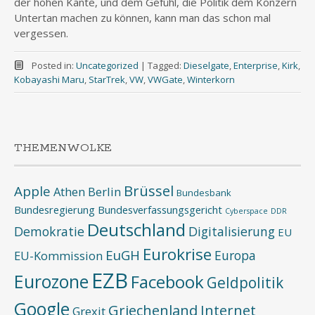
der hohen Kante, und dem Gefühl, die Politik dem Konzern
Untertan machen zu können, kann man das schon mal
vergessen.
Posted in:
Uncategorized
|
Tagged:
Dieselgate
,
Enterprise
,
Kirk
,
Kobayashi Maru
,
StarTrek
,
VW
,
VWGate
,
Winterkorn
THEMENWOLKE
Brüssel
Apple
Athen
Berlin
Bundesbank
Bundesregierung
Bundesverfassungsgericht
Cyberspace
DDR
Deutschland
Demokratie
Digitalisierung
EU
Eurokrise
EuGH
Europa
EU-Kommission
EZB
Eurozone
Facebook
Geldpolitik
Google
Griechenland
Internet
Grexit