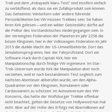
Trek und dem „Kobayashi Maru-Test“ sind insofern einfach
zu verblüffend, als dass sie ein Zufallsprodukt sein können.
Das Geheimnis: Winterkorn oder andere führende
Persönlichkeiten bei VW müssen Trekkies sein. Sie haben
ihren Kirk gelesen — und ein wilder Geistesblitz dürfte auf
die Politur des Vorstandstisches niedergegangen sein. In
der Vereinigten Föderation der Planeten im Jahr 2258 die
bösen Klingonen, hier in der Volkswagen-Föderation im Jahr
2015 die dunkle Macht der US-Umweltbehörde. Dort das
Simulationsprogramm, hier der Fahrprüfstand. Dort ein
Software-Hack durch Captain Kirk, hier ein
Manipulationschip durch findige VW-Ingenieure. Im Star-
Trek-Universum wurde Kirk die Manipulation aber noch
verziehen, weil er nach bestandenem Test sogleich zum
nächsten Abenteuer abberufen wurde, um den Alpha-
Quadranten vor den Klingonen, Romulanern oder
Cardassianern zu schützen. Im Autouniversum des VW-
Konzerns, das hatte der Wolfsburger Trekkie offenbar
nicht beachtet, gelten die Gesetze von Hollywood nun mal
nicht. Aber auf der Höhe des Erfolgs mit Abermillionen auf