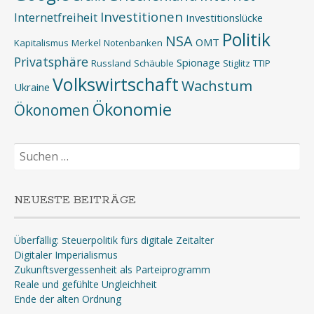
Investitionen
Internetfreiheit
Investitionslücke
Politik
NSA
OMT
Kapitalismus
Merkel
Notenbanken
Privatsphäre
Spionage
Russland
Schäuble
Stiglitz
TTIP
Volkswirtschaft
Wachstum
Ukraine
Ökonomie
Ökonomen
Suchen
nach:
NEUESTE BEITRÄGE
Überfällig: Steuerpolitik fürs digitale Zeitalter
Digitaler Imperialismus
Zukunftsvergessenheit als Parteiprogramm
Reale und gefühlte Ungleichheit
Ende der alten Ordnung