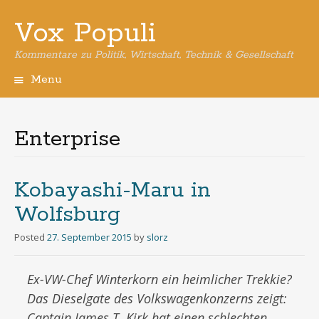
Vox Populi
Kommentare zu Politik, Wirtschaft, Technik & Gesellschaft
Menu
Skip
to
content
Enterprise
Kobayashi-Maru in
Wolfsburg
Posted
27. September 2015
by
slorz
Ex-VW-Chef Winterkorn ein heimlicher Trekkie?
Das Dieselgate des Volkswagenkonzerns zeigt:
Captain James T. Kirk hat einen schlechten