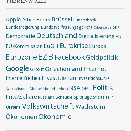
THEMENWOLKE
Brüssel
Apple
Athen
Berlin
Bundesbank
Bundesregierung
Bundesverfassungsgericht
Cyberspace
DDR
Deutschland
Demokratie
Digitalisierung
EU
Eurokrise
EuGH
Europa
EU-Kommission
EZB
Eurozone
Facebook
Geldpolitik
Google
Griechenland
Internet
Grexit
Investitionen
Internetfreiheit
Investitionslücke
Politik
NSA
OMT
Kapitalismus
Merkel
Notenbanken
Privatsphäre
Spionage
Russland
Schäuble
Stiglitz
TTIP
Volkswirtschaft
Wachstum
Ukraine
Ökonomie
Ökonomen