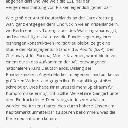
abgeben darf und wie weit die EZB bei der
Vergemeinschaftung von Risiken eigentlich gehen darf.
Wie groß der Anteil Deutschlands an der Euro-Rettung
war, ganz entgegen dem Eindruck in vielen Krisenländern,
wo Berlin eher als Totengräber des Währungsraums gilt,
und wie wichtig es ist, dass die Bundesregierung ihrer
bisherigen konstruktiven Politik treu bleibt, zeigt eine
Studie der Ratingagentur Standard & Poor’s (S&P). Der
Chefanalyst für Europa, Moritz Kraemer, warnt hierin vor
einem durch das Aufkommen der AfD erzwungenen
nationaleren Kurs Deutschlands. Bislang sei
Bundeskanzlerin Angela Merkel im eigenen Land auf keinen
größeren Widerstand gegen ihre Europolitik gestoßen,
schreibt er. Dies habe ihr in Brüssel mehr Spielraum für
Kompromisse ermöglicht. Sollte Merkel ihre Gangart unter
dem Eindruck des AfD-Aufstiegs indes verschärfen,
würden die Krisenstaaten dies durch höhere Zinsen am
Kapitalmarkt unmittelbar zu spüren bekommen, was die
Krise neu anfachen könnte.