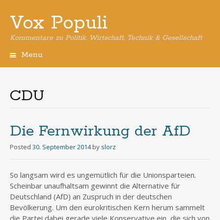
Vox Populi
Kommentare zu Politik, Wirtschaft, Technik & Gesellschaft
Menu
Skip
to
content
CDU
Die Fernwirkung der AfD
Posted
30. September 2014
by
slorz
So langsam wird es ungemütlich für die Unionsparteien.
Scheinbar unaufhaltsam gewinnt die Alternative für
Deutschland (AfD) an Zuspruch in der deutschen
Bevölkerung. Um den eurokritischen Kern herum sammelt
die Partei dabei gerade viele Konservative ein, die sich von