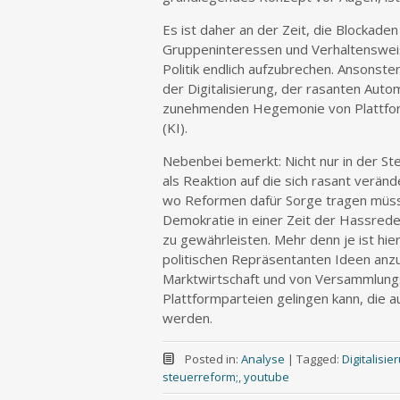
Es ist daher an der Zeit, die Blockad
Gruppeninteressen und Verhaltensweis
Politik endlich aufzubrechen. Ansonst
der Digitalisierung, der rasanten Auto
zunehmenden Hegemonie von Plattform
(KI).
Nebenbei bemerkt: Nicht nur in der Ste
als Reaktion auf die sich rasant verän
wo Reformen dafür Sorge tragen müsst
Demokratie in einer Zeit der Hassred
zu gewährleisten. Mehr denn je ist hier
politischen Repräsentanten Ideen anzub
Marktwirtschaft und von Versammlung
Plattformparteien gelingen kann, die
werden.
Posted in:
Analyse
|
Tagged:
Digitalisie
steuerreform;
,
youtube