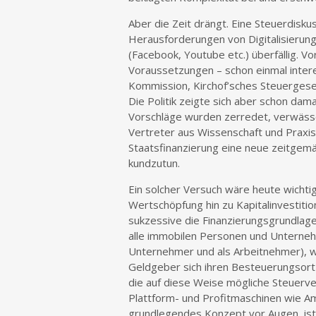
Aber die Zeit drängt. Eine Steuerdiskus
Herausforderungen von Digitalisierun
(Facebook, Youtube etc.) überfällig. V
Voraussetzungen – schon einmal intere
Kommission, Kirchof’sches Steuergese
Die Politik zeigte sich aber schon da
Vorschläge wurden zerredet, verwäss
Vertreter aus Wissenschaft und Praxis
Staatsfinanzierung eine neue zeitgemä
kundzutun.
Ein solcher Versuch wäre heute wichti
Wertschöpfung hin zu Kapitalinvestitio
sukzessive die Finanzierungsgrundlage
alle immobilen Personen und Unternehm
Unternehmer und als Arbeitnehmer), w
Geldgeber sich ihren Besteuerungsort
die auf diese Weise mögliche Steuerv
Plattform- und Profitmaschinen wie Am
grundlegendes Konzept vor Augen, ist 