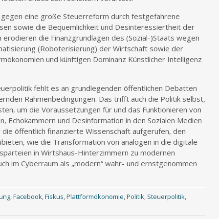
en gegen eine große Steuerreform durch festgefahrene
en sowie die Bequemlichkeit und Desinteressiertheit der
en erodieren die Finanzgrundlagen des (Sozial-)Staats wegen
matisierung (Roboterisierung) der Wirtschaft sowie der
ökonomien und künftigen Dominanz Künstlicher Intelligenz
uerpolitik fehlt es an grundlegenden öffentlichen Debatten
dernden Rahmenbedingungen. Das trifft auch die Politik selbst,
en, um die Voraussetzungen für und das Funktionieren von
en, Echokammern und Desinformation in den Sozialen Medien
 die öffentlich finanzierte Wissenschaft aufgerufen, den
ieten, wie die Transformation von analogen in die digitale
sparteien in Wirtshaus-Hinterzimmern zu modernen
 auch im Cyberraum als „modern“ wahr- und ernstgenommen
rung
,
Facebook
,
Fiskus
,
Plattformökonomie
,
Politik
,
Steuerpolitik
,