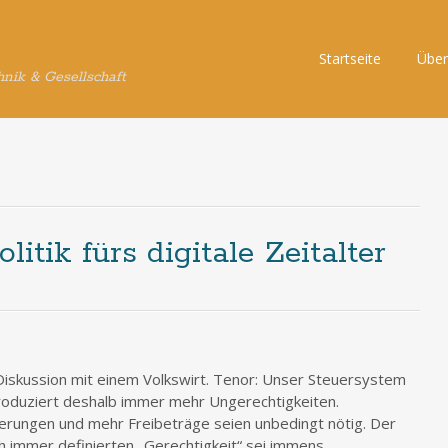
Skip
Startseite
Über
hnik & Gesellschaft
to
content
olitik fürs digitale Zeitalter
 Diskussion mit einem Volkswirt. Tenor: Unser Steuersystem
produziert deshalb immer mehr Ungerechtigkeiten.
ierungen und mehr Freibeträge seien unbedingt nötig. Der
h immer definierten „Gerechtigkeit“ sei immens,