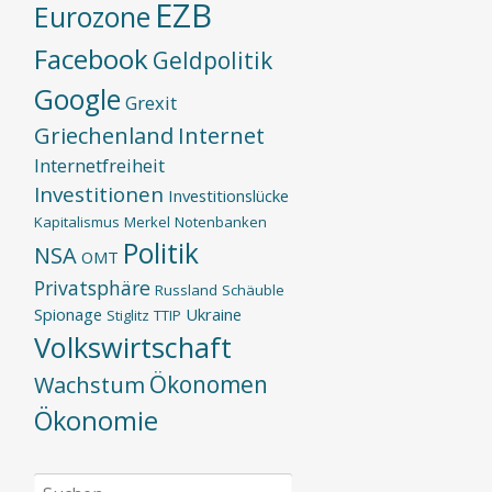
EZB
Eurozone
Facebook
Geldpolitik
Google
Grexit
Griechenland
Internet
Internetfreiheit
Investitionen
Investitionslücke
Kapitalismus
Merkel
Notenbanken
Politik
NSA
OMT
Privatsphäre
Russland
Schäuble
Spionage
Ukraine
Stiglitz
TTIP
Volkswirtschaft
Ökonomen
Wachstum
Ökonomie
Suchen