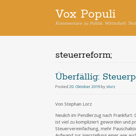
Vox Populi
Kommentare zu Politik, Wirtschaft, Tec
steuerreform;
Überfällig: Steuerp
Posted
20. Oktober 2019
by
slorz
Von Stephan Lorz
Neulich im Pendlerzug nach Frankfurt:
ist viel zu kompliziert geworden und 
Steuervereinfachung, mehr Pauschalis
Aufwand zur Herstellung einer wie auc