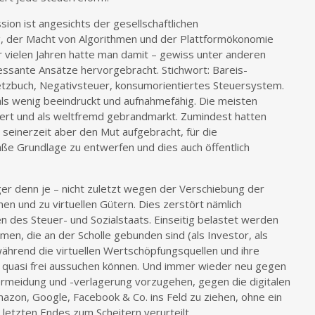
sion ist angesichts der gesellschaftlichen
g, der Macht von Algorithmen und der Plattformökonomie
or vielen Jahren hatte man damit – gewiss unter anderen
ssante Ansätze hervorgebracht. Stichwort: Bareis-
tzbuch, Negativsteuer, konsumorientiertes Steuersystem.
mals wenig beeindruckt und aufnahmefähig. Die meisten
ert und als weltfremd gebrandmarkt. Zumindest hatten
 seinerzeit aber den Mut aufgebracht, für die
ße Grundlage zu entwerfen und dies auch öffentlich
ger denn je – nicht zuletzt wegen der Verschiebung der
nen und zu virtuellen Gütern. Dies zerstört nämlich
n des Steuer- und Sozialstaats. Einseitig belastet werden
en, die an der Scholle gebunden sind (als Investor, als
ährend die virtuellen Wertschöpfungsquellen und ihre
 quasi frei aussuchen können. Und immer wieder neu gegen
ermeidung und -verlagerung vorzugehen, gegen die digitalen
azon, Google, Facebook & Co. ins Feld zu ziehen, ohne ein
letzten Endes zum Scheitern verurteilt.