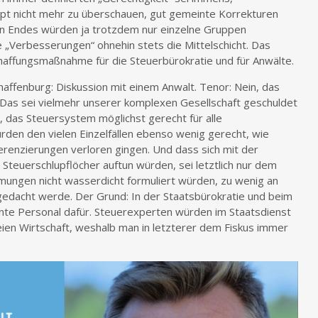
upt nicht mehr zu überschauen, gut gemeinte Korrekturen
zten Endes würden ja trotzdem nur einzelne Gruppen
„Verbesserungen“ ohnehin stets die Mittelschicht. Das
haffungsmaßnahme für die Steuerbürokratie und für Anwälte.
haffenburg: Diskussion mit einem Anwalt. Tenor: Nein, das
. Das sei vielmehr unserer komplexen Gesellschaft geschuldet
, das Steuersystem möglichst gerecht für alle
rden den vielen Einzelfällen ebenso wenig gerecht, wie
erenzierungen verloren gingen. Und dass sich mit der
teuerschlupflöcher auftun würden, sei letztlich nur dem
ungen nicht wasserdicht formuliert würden, zu wenig an
gedacht werde. Der Grund: In der Staatsbürokratie und beim
lente Personal dafür. Steuerexperten würden im Staatsdienst
reien Wirtschaft, weshalb man in letzterer dem Fiskus immer