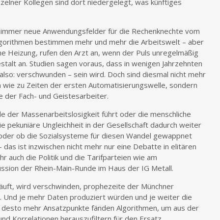
zelner Kollegen sind dort niedergelegt, was künftiges
es immer neue Anwendungsfelder für die Rechenknechte vom
Algorithmen bestimmen mehr und mehr die Arbeitswelt – aber
liche Heizung, rufen den Arzt an, wenn der Puls unregelmäßig
stalt an. Studien sagen voraus, dass in wenigen Jahrzehnten
– also: verschwunden – sein wird. Doch sind diesmal nicht mehr
en wie zu Zeiten der ersten Automatisierungswelle, sondern
ie der Fach- und Geistesarbeiter.
le der Massenarbeitslosigkeit führt oder die menschliche
e pekuniäre Ungleichheit in der Gesellschaft dadurch weiter
oder ob die Sozialsysteme für diesen Wandel gewappnet
 das ist inzwischen nicht mehr nur eine Debatte in elitären
r auch die Politik und die Tarifparteien wie am
ssion der Rhein-Main-Runde im Haus der IG Metall.
bläuft, wird verschwinden, prophezeite der Münchner
. Und je mehr Daten produziert würden und je weiter die
 desto mehr Ansatzpunkte fänden Algorithmen, um aus der
 Korrelationen herauszufiltern für den Ersatz