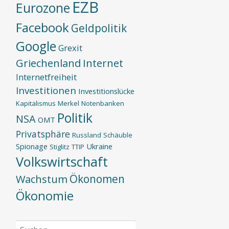
EZB
Eurozone
Facebook
Geldpolitik
Google
Grexit
Griechenland
Internet
Internetfreiheit
Investitionen
Investitionslücke
Kapitalismus
Merkel
Notenbanken
Politik
NSA
OMT
Privatsphäre
Russland
Schäuble
Spionage
Ukraine
Stiglitz
TTIP
Volkswirtschaft
Ökonomen
Wachstum
Ökonomie
Suchen