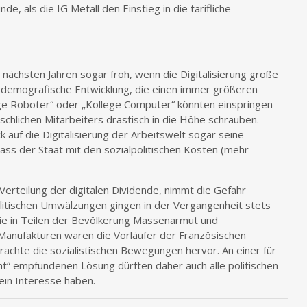
e, als die IG Metall den Einstieg in die tarifliche
nächsten Jahren sogar froh, wenn die Digitalisierung große
ie demografische Entwicklung, die einen immer größeren
ege Roboter“ oder „Kollege Computer“ könnten einspringen
schlichen Mitarbeiters drastisch in die Höhe schrauben.
k auf die Digitalisierung der Arbeitswelt sogar seine
dass der Staat mit den sozialpolitischen Kosten (mehr
 Verteilung der digitalen Dividende, nimmt die Gefahr
olitischen Umwälzungen gingen in der Vergangenheit stets
sie in Teilen der Bevölkerung Massenarmut und
e Manufakturen waren die Vorläufer der Französischen
 brachte die sozialistischen Bewegungen hervor. An einer für
ht“ empfundenen Lösung dürften daher auch alle politischen
ein Interesse haben.