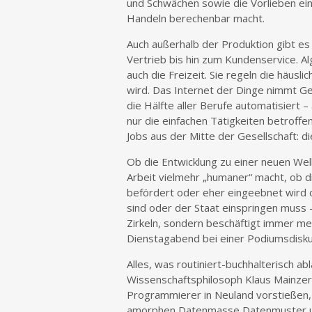
und Schwächen sowie die Vorlieben ein
Handeln berechenbar macht.
Auch außerhalb der Produktion gibt 
Vertrieb bis hin zum Kundenservice. 
auch die Freizeit. Sie regeln die häus
wird. Das Internet der Dinge nimmt Ge
die Hälfte aller Berufe automatisiert 
nur die einfachen Tätigkeiten betroff
Jobs aus der Mitte der Gesellschaft: d
Ob die Entwicklung zu einer neuen Wel
Arbeit vielmehr „humaner“ macht, ob di
befördert oder eher eingeebnet wird 
sind oder der Staat einspringen muss –
Zirkeln, sondern beschäftigt immer meh
Dienstagabend bei einer Podiumsdisku
Alles, was routiniert-buchhalterisch a
Wissenschaftsphilosoph Klaus Mainzer
Programmierer in Neuland vorstießen,
amorphen Datenmasse Datenmuster und