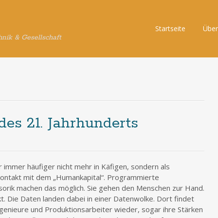
Skip
Startseite
Über
hnik & Gesellschaft
to
content
des 21. Jahrhunderts
r immer häufiger nicht mehr in Käfigen, sondern als
kontakt mit dem „Humankapital“. Programmierte
orik machen das möglich. Sie gehen den Menschen zur Hand.
 Die Daten landen dabei in einer Datenwolke. Dort findet
genieure und Produktionsarbeiter wieder, sogar ihre Stärken