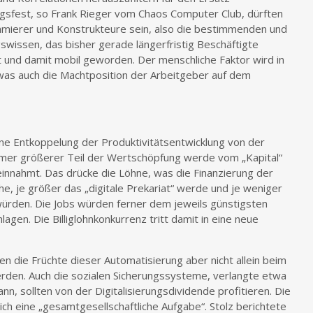
ngsfest, so Frank Rieger vom Chaos Computer Club, dürften
ammierer und Konstrukteure sein, also die bestimmenden und
gswissen, das bisher gerade längerfristig Beschäftigte
ert und damit mobil geworden. Der menschliche Faktor wird in
was auch die Machtposition der Arbeitgeber auf dem
ne Entkoppelung der Produktivitätsentwicklung von der
immer größerer Teil der Wertschöpfung werde vom „Kapital“
einnahmt. Das drücke die Löhne, was die Finanzierung der
, je größer das „digitale Prekariat“ werde und je weniger
würden. Die Jobs würden ferner dem jeweils günstigsten
gen. Die Billiglohnkonkurrenz tritt damit in eine neue
n die Früchte dieser Automatisierung aber nicht allein beim
werden. Auch die sozialen Sicherungssysteme, verlangte etwa
n, sollten von der Digitalisierungsdividende profitieren. Die
lich eine „gesamtgesellschaftliche Aufgabe“. Stolz berichtete