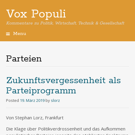
Vox Populi
Kommentare zu Politik, Wirtschaft, Technik & Gesellschaft
Menu
Skip
to
content
Parteien
Zukunftsvergessenheit als
Parteiprogramm
Posted
19. März 2019
by
slorz
Von Stephan Lorz, Frankfurt
Die Klage über Politikverdrossenheit und das Aufkommen