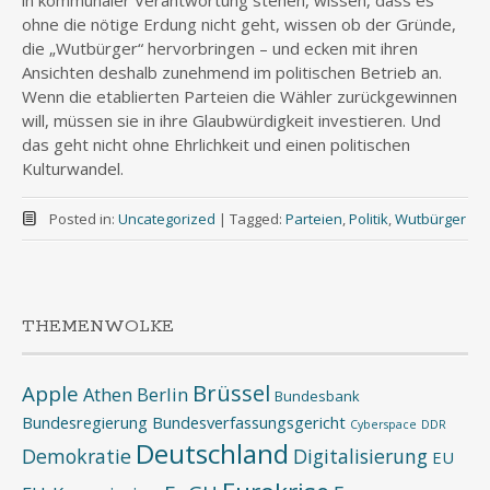
in kommunaler Verantwortung stehen, wissen, dass es
ohne die nötige Erdung nicht geht, wissen ob der Gründe,
die „Wutbürger“ hervorbringen – und ecken mit ihren
Ansichten deshalb zunehmend im politischen Betrieb an.
Wenn die etablierten Parteien die Wähler zurückgewinnen
will, müssen sie in ihre Glaubwürdigkeit investieren. Und
das geht nicht ohne Ehrlichkeit und einen politischen
Kulturwandel.
Posted in:
Uncategorized
|
Tagged:
Parteien
,
Politik
,
Wutbürger
THEMENWOLKE
Brüssel
Apple
Athen
Berlin
Bundesbank
Bundesregierung
Bundesverfassungsgericht
Cyberspace
DDR
Deutschland
Demokratie
Digitalisierung
EU