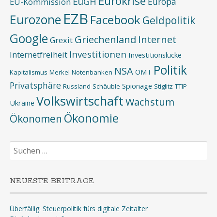
Eurokrise
EuGH
Europa
EU-Kommission
EZB
Eurozone
Facebook
Geldpolitik
Google
Griechenland
Internet
Grexit
Investitionen
Internetfreiheit
Investitionslücke
Politik
NSA
OMT
Kapitalismus
Merkel
Notenbanken
Privatsphäre
Spionage
Russland
Schäuble
Stiglitz
TTIP
Volkswirtschaft
Wachstum
Ukraine
Ökonomie
Ökonomen
Suchen
nach:
NEUESTE BEITRÄGE
Überfällig: Steuerpolitik fürs digitale Zeitalter