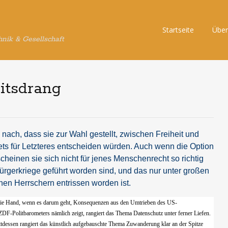
Skip
Startseite
Über
hnik & Gesellschaft
to
content
itsdrang
nach, dass sie zur Wahl gestellt, zwischen Freiheit und
ets für Letzteres entscheiden würden. Auch wenn die Option
scheinen sie sich nicht für jenes Menschenrecht so richtig
rgerkriege geführt worden sind, und das nur unter großen
hen Herrschern entrissen worden ist.
h die Hand, wenn es darum geht, Konsequenzen aus den Umtrieben des US-
F-Politbarometers nämlich zeigt, rangiert das Thema Datenschutz unter ferner Liefen.
tattdessen rangiert das künstlich aufgebauschte Thema Zuwanderung klar an der Spitze