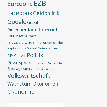
EZB
Eurozone
Facebook
Geldpolitik
Google
Grexit
Griechenland
Internet
Internetfreiheit
Investitionen
Investitionslücke
Kapitalismus
Merkel
Notenbanken
Politik
NSA
OMT
Privatsphäre
Russland
Schäuble
Spionage
Ukraine
Stiglitz
TTIP
Volkswirtschaft
Ökonomen
Wachstum
Ökonomie
Suchen