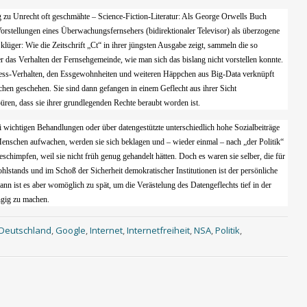
ig zu Unrecht oft geschmähte – Science-Fiction-Literatur: Als George Orwells Buch
Vorstellungen eines Überwachungsfernsehers (bidirektionaler Televisor) als überzogene
klüger: Wie die Zeitschrift „Ct“ in ihrer jüngsten Ausgabe zeigt, sammeln die so
r das Verhalten der Fernsehgemeinde, wie man sich das bislang nicht vorstellen konnte.
ess-Verhalten, den Essgewohnheiten und weiteren Häppchen aus Big-Data verknüpft
hen geschehen. Sie sind dann gefangen in einem Geflecht aus ihrer Sicht
ren, dass sie ihrer grundlegenden Rechte beraubt worden ist.
i wichtigen Behandlungen oder über datengestützte unterschiedlich hohe Sozialbeiträge
 Menschen aufwachen, werden sie sich beklagen und – wieder einmal – nach „der Politik“
schimpfen, weil sie nicht früh genug gehandelt hätten. Doch es waren sie selber, die für
ohlstands und im Schoß der Sicherheit demokratischer Institutionen ist der persönliche
nn ist es aber womöglich zu spät, um die Verästelung des Datengeflechts tief in der
ngig zu machen.
Deutschland
,
Google
,
Internet
,
Internetfreiheit
,
NSA
,
Politik
,