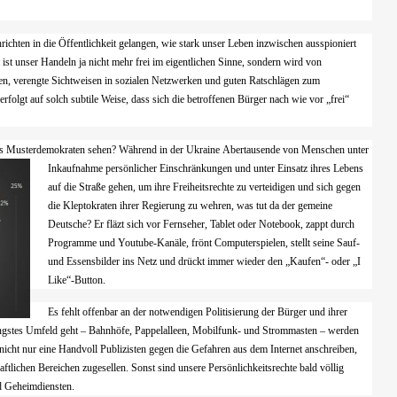
ichten in die Öffentlichkeit gelangen, wie stark unser Leben inzwischen ausspioniert
st unser Handeln ja nicht mehr frei im eigentlichen Sinne, sondern wird von
n, verengte Sichtweisen in sozialen Netzwerken und guten Ratschlägen zum
olgt auf solch subtile Weise, dass sich die betroffenen Bürger nach wie vor „frei“
n als Musterdemokraten sehen? Während in der Ukraine
Abertausende von Menschen unter
Inkaufnahme persönlicher Einschränkungen und unter Einsatz ihres Lebens
auf die Straße gehen, um ihre Freiheitsrechte zu verteidigen und sich gegen
die Kleptokraten ihrer Regierung zu wehren, was tut da der gemeine
Deutsche? Er fläzt sich vor Fernseher, Tablet oder Notebook, zappt durch
Programme und Youtube-Kanäle, frönt Computerspielen, stellt seine Sauf-
und Essensbilder ins Netz und drückt immer wieder den „Kaufen“- oder „I
Like“-Button.
Es fehlt offenbar an der notwendigen Politisierung der Bürger und ihrer
r engstes Umfeld geht – Bahnhöfe, Pappelalleen, Mobilfunk- und Strommasten – werden
ss nicht nur eine Handvoll Publizisten gegen die Gefahren aus dem Internet anschreiben,
tlichen Bereichen zugesellen. Sonst sind unsere Persönlichkeitsrechte bald völlig
d Geheimdiensten.