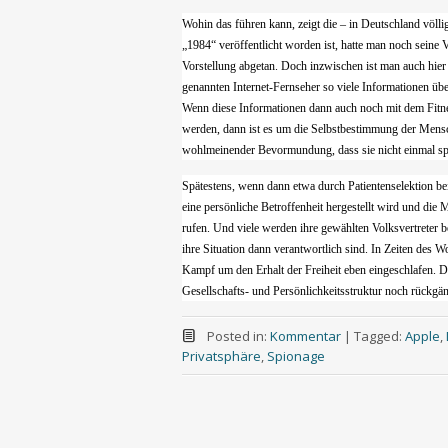
Wohin das führen kann, zeigt die – in Deutschland völl
„1984“ veröffentlicht worden ist, hatte man noch seine 
Vorstellung abgetan. Doch inzwischen ist man auch hier 
genannten Internet-Fernseher so viele Informationen übe
Wenn diese Informationen dann auch noch mit dem Fitn
werden, dann ist es um die Selbstbestimmung der Mensc
wohlmeinender Bevormundung, dass sie nicht einmal spü
Spätestens, wenn dann etwa durch Patientenselektion be
eine persönliche Betroffenheit hergestellt wird und die
rufen. Und viele werden ihre gewählten Volksvertreter be
ihre Situation dann verantwortlich sind. In Zeiten des W
Kampf um den Erhalt der Freiheit eben eingeschlafen. Da
Gesellschafts- und Persönlichkeitsstruktur noch rückgä
Posted in:
Kommentar
|
Tagged:
Apple
,
Privatsphäre
,
Spionage